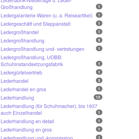
Lederfabrik-Niederlage u. Leder-
Großhandlung
1
Ledergalanterie-Waren (u. a. Reiseartikel)
1
Ledergeschäft und Steppanstalt
1
Ledergroßhandel
1
Ledergroßhandlung
9
Ledergroßhandlung und- vertretungen
1
Ledergroßhandlung, UOBB:
Schuhinstandsetzungsfabrik
1
Ledergürtelvertrieb
1
Lederhandel
3
Lederhandel en gros
1
Lederhandlung
13
Lederhandlung (für Schuhmacher), bis 1937
auch Einzelhandel
1
Lederhandlung en detail
1
Lederhandlung en gros
1
Lederhandlung und -kommission
1