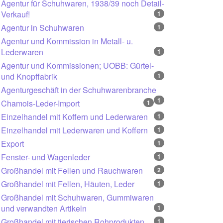
Agentur für Schuhwaren, 1938/39 noch Detail-
Verkauf!
1
Agentur in Schuhwaren
1
Agentur und Kommission in Metall- u.
Lederwaren
1
Agentur und Kommissionen; UOBB: Gürtel-
und Knopffabrik
1
Agenturgeschäft in der Schuhwarenbranche
1
Chamois-Leder-Import
1
Einzelhandel mit Koffern und Lederwaren
1
Einzelhandel mit Lederwaren und Koffern
1
Export
1
Fenster- und Wagenleder
1
Großhandel mit Fellen und Rauchwaren
2
Großhandel mit Fellen, Häuten, Leder
1
Großhandel mit Schuhwaren, Gummiwaren
und verwandten Artikeln
1
Großhandel mit tierischen Rohprodukten
1