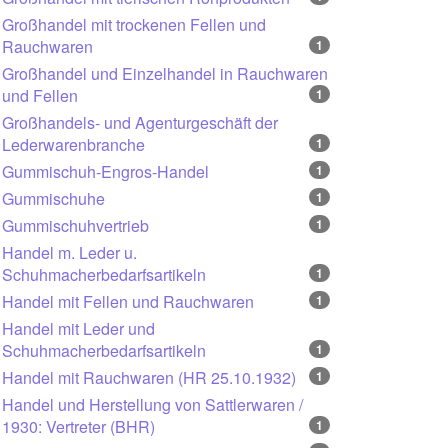
Großhandel mit trockenen Fellen und
Rauchwaren
1
Großhandel und Einzelhandel in Rauchwaren
und Fellen
1
Großhandels- und Agenturgeschäft der
Lederwarenbranche
1
Gummischuh-Engros-Handel
1
Gummischuhe
1
Gummischuhvertrieb
1
Handel m. Leder u.
Schuhmacherbedarfsartikeln
1
Handel mit Fellen und Rauchwaren
1
Handel mit Leder und
Schuhmacherbedarfsartikeln
1
Handel mit Rauchwaren (HR 25.10.1932)
1
Handel und Herstellung von Sattlerwaren /
1930: Vertreter (BHR)
1