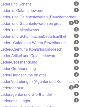
Leder und Schäfte
1
Leder- u. Galanteriewaren
1
Leder- und Galanteriewaren (Raucherbedrarf)
1
Leder- und Galanteriewaren en gros
1
Leder- und Metallwaren
1
Leder- und Schuhmacherbedarfsartikel
1
Leder-, Galanterie-Waren-Einzelhandel
1
Leder-Agentur & Kommissionsgesch.
1
Leder-Artikel und Galanteriewaren
1
Leder-Grosshandlung
1
Leder-Großhandlung
2
Leder-Handschuhe en gros
1
Leder-Vertretungen (Agentur und Kommission)
1
Lederagentur
1
Lederagentur und Großhandel
1
Lederfabrik-Lager
1