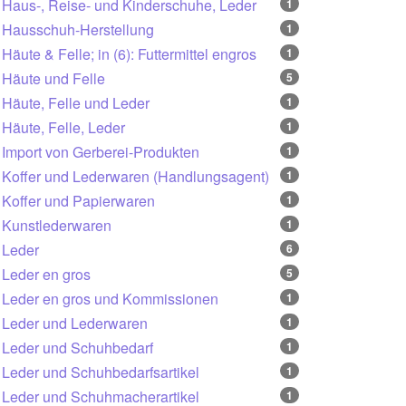
Haus-, Reise- und Kinderschuhe, Leder
1
Hausschuh-Herstellung
1
Häute & Felle; in (6): Futtermittel engros
1
Häute und Felle
5
Häute, Felle und Leder
1
Häute, Felle, Leder
1
Import von Gerberei-Produkten
1
Koffer und Lederwaren (Handlungsagent)
1
Koffer und Papierwaren
1
Kunstlederwaren
1
Leder
6
Leder en gros
5
Leder en gros und Kommissionen
1
Leder und Lederwaren
1
Leder und Schuhbedarf
1
Leder und Schuhbedarfsartikel
1
Leder und Schuhmacherartikel
1