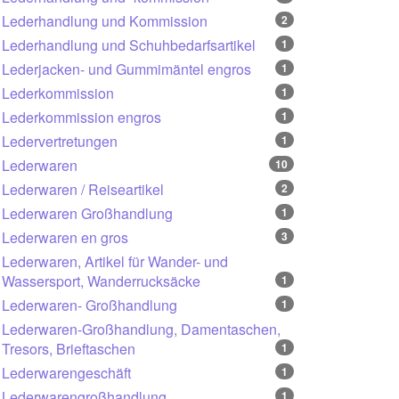
Lederhandlung und Kommission
2
Lederhandlung und Schuhbedarfsartikel
1
Lederjacken- und Gummimäntel engros
1
Lederkommission
1
Lederkommission engros
1
Ledervertretungen
1
Lederwaren
10
Lederwaren / Reiseartikel
2
Lederwaren Großhandlung
1
Lederwaren en gros
3
Lederwaren, Artikel für Wander- und
Wassersport, Wanderrucksäcke
1
Lederwaren- Großhandlung
1
Lederwaren-Großhandlung, Damentaschen,
Tresors, Brieftaschen
1
Lederwarengeschäft
1
Lederwarengroßhandlung
1