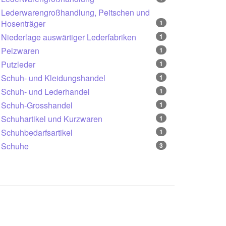
Lederwarengroßhandlung, Peitschen und
Hosenträger
1
Niederlage auswärtiger Lederfabriken
1
Pelzwaren
1
Putzleder
1
Schuh- und Kleidungshandel
1
Schuh- und Lederhandel
1
Schuh-Grosshandel
1
Schuhartikel und Kurzwaren
1
Schuhbedarfsartikel
1
Schuhe
3