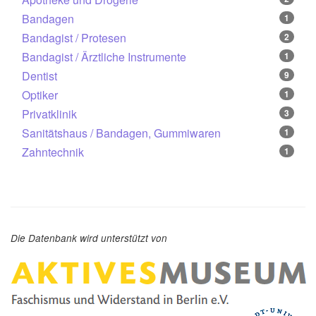
Bandagen
1
Bandagist / Protesen
2
Bandagist / Ärztliche Instrumente
1
Dentist
9
Optiker
1
Privatklinik
3
Sanitätshaus / Bandagen, Gummiwaren
1
Zahntechnik
1
Die Datenbank wird unterstützt von