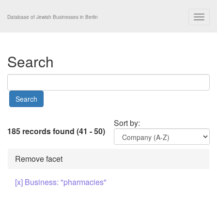
Togg
Database of Jewish Businesses in Berlin
navig
Search
Sort by:
185 records found (41 - 50)
Remove facet
[x] Business: "pharmacies"