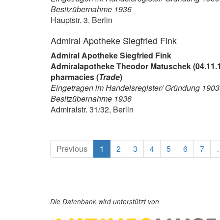
Besitzübernahme 1936
Hauptstr. 3, Berlin
Admiral Apotheke Siegfried Fink
Admiral Apotheke Siegfried Fink
Admiralapotheke Theodor Matuschek (04.11.
pharmacies (
Trade
)
Eingetragen im Handelsregister/ Gründung 1903
Besitzübernahme 1936
Admiralstr. 31/32, Berlin
(current)
Previous
1
2
3
4
5
6
7
Die Datenbank wird unterstützt von