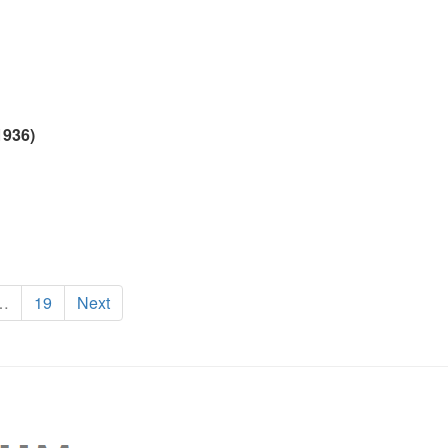
1936)
…
19
Next