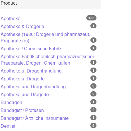
Product
Apotheke
155
Apotheke & Drogerie
1
Apotheke (1930: Drogerie und pharmazeut.
Präparate (b))
1
Apotheke / Chemische Fabrik
1
Apotheke Fabrik chemisch-pharmazeutischer
Praeparate, Drogen, Chemikalien
1
Apotheke u. Drogenhandlung
1
Apotheke u. Drogerie
1
Apotheke und Drogenhandlung
3
Apotheke und Drogerie
2
Bandagen
1
Bandagist / Protesen
2
Bandagist / Ärztliche Instrumente
1
Dentist
9