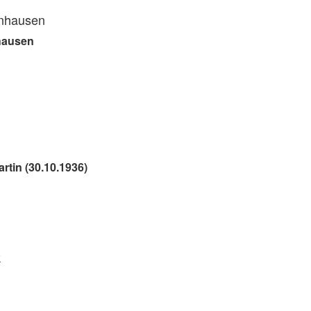
önhausen
hausen
rtin (30.10.1936)
k