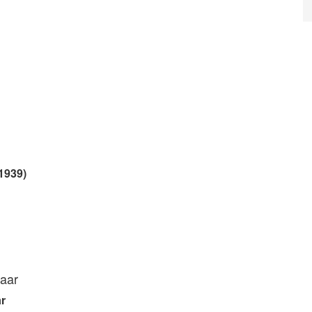
1939)
haar
ar