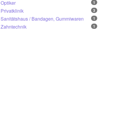
Optiker
1
Privatklinik
3
Sanitätshaus / Bandagen, Gummiwaren
1
Zahntechnik
1