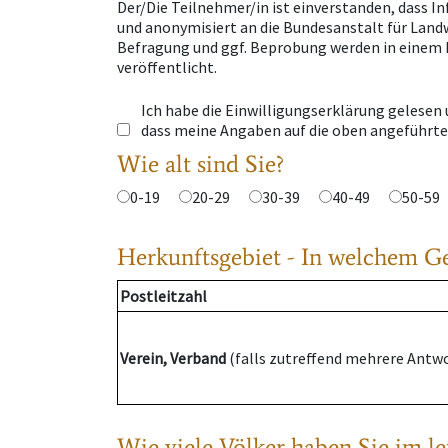
Der/Die Teilnehmer/in ist einverstanden, dass I
und anonymisiert an die Bundesanstalt für Land
Befragung und ggf. Beprobung werden in einem 
veröffentlicht.
Ich habe die Einwilligungserklärung gelesen
dass meine Angaben auf die oben angeführte
Wie alt sind Sie?
0-19
20-29
30-39
40-49
50-59
Herkunftsgebiet - In welchem Geb
Postleitzahl
Verein, Verband
(falls zutreffend mehrere Antw
Wie viele Völker haben Sie im le