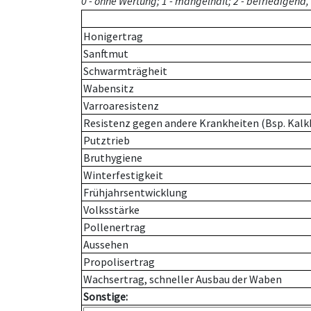
0 - ohne Wertung; 1 - mangelhaft; 2 - befriedigend, 3
Honigertrag
Sanftmut
Schwarmträgheit
Wabensitz
Varroaresistenz
Resistenz gegen andere Krankheiten (Bsp. Kalk
Putztrieb
Bruthygiene
Winterfestigkeit
Frühjahrsentwicklung
Volksstärke
Pollenertrag
Aussehen
Propolisertrag
Wachsertrag, schneller Ausbau der Waben
Sonstige: