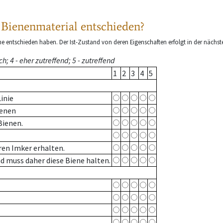
eses Bienenmaterial entschieden?
ene entschieden haben. Der Ist-Zustand von deren Eigenschaften erfolgt in der nächst
h; 4 - eher zutreffend; 5 - zutreffend
1
2
3
4
5
inie
ienen
Bienen.
ren Imker erhalten.
d muss daher diese Biene halten.