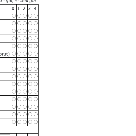
 - gut; 4 - sehr gut
0
1
2
3
4
brut)