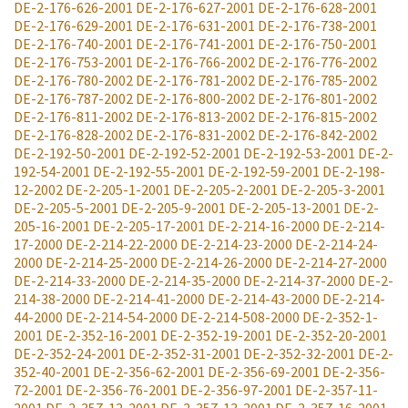
DE-2-176-626-2001
DE-2-176-627-2001
DE-2-176-628-2001
DE-2-176-629-2001
DE-2-176-631-2001
DE-2-176-738-2001
DE-2-176-740-2001
DE-2-176-741-2001
DE-2-176-750-2001
DE-2-176-753-2001
DE-2-176-766-2002
DE-2-176-776-2002
DE-2-176-780-2002
DE-2-176-781-2002
DE-2-176-785-2002
DE-2-176-787-2002
DE-2-176-800-2002
DE-2-176-801-2002
DE-2-176-811-2002
DE-2-176-813-2002
DE-2-176-815-2002
DE-2-176-828-2002
DE-2-176-831-2002
DE-2-176-842-2002
DE-2-192-50-2001
DE-2-192-52-2001
DE-2-192-53-2001
DE-2-
192-54-2001
DE-2-192-55-2001
DE-2-192-59-2001
DE-2-198-
12-2002
DE-2-205-1-2001
DE-2-205-2-2001
DE-2-205-3-2001
DE-2-205-5-2001
DE-2-205-9-2001
DE-2-205-13-2001
DE-2-
205-16-2001
DE-2-205-17-2001
DE-2-214-16-2000
DE-2-214-
17-2000
DE-2-214-22-2000
DE-2-214-23-2000
DE-2-214-24-
2000
DE-2-214-25-2000
DE-2-214-26-2000
DE-2-214-27-2000
DE-2-214-33-2000
DE-2-214-35-2000
DE-2-214-37-2000
DE-2-
214-38-2000
DE-2-214-41-2000
DE-2-214-43-2000
DE-2-214-
44-2000
DE-2-214-54-2000
DE-2-214-508-2000
DE-2-352-1-
2001
DE-2-352-16-2001
DE-2-352-19-2001
DE-2-352-20-2001
DE-2-352-24-2001
DE-2-352-31-2001
DE-2-352-32-2001
DE-2-
352-40-2001
DE-2-356-62-2001
DE-2-356-69-2001
DE-2-356-
72-2001
DE-2-356-76-2001
DE-2-356-97-2001
DE-2-357-11-
2001
DE-2-357-12-2001
DE-2-357-13-2001
DE-2-357-16-2001