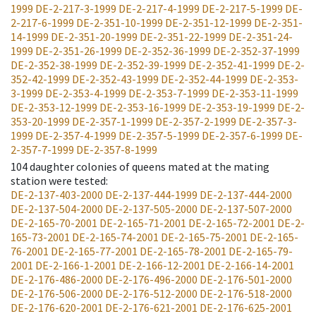
1999
DE-2-217-3-1999
DE-2-217-4-1999
DE-2-217-5-1999
DE-
2-217-6-1999
DE-2-351-10-1999
DE-2-351-12-1999
DE-2-351-
14-1999
DE-2-351-20-1999
DE-2-351-22-1999
DE-2-351-24-
1999
DE-2-351-26-1999
DE-2-352-36-1999
DE-2-352-37-1999
DE-2-352-38-1999
DE-2-352-39-1999
DE-2-352-41-1999
DE-2-
352-42-1999
DE-2-352-43-1999
DE-2-352-44-1999
DE-2-353-
3-1999
DE-2-353-4-1999
DE-2-353-7-1999
DE-2-353-11-1999
DE-2-353-12-1999
DE-2-353-16-1999
DE-2-353-19-1999
DE-2-
353-20-1999
DE-2-357-1-1999
DE-2-357-2-1999
DE-2-357-3-
1999
DE-2-357-4-1999
DE-2-357-5-1999
DE-2-357-6-1999
DE-
2-357-7-1999
DE-2-357-8-1999
104
daughter colonies of queens mated at the mating
station were tested
:
DE-2-137-403-2000
DE-2-137-444-1999
DE-2-137-444-2000
DE-2-137-504-2000
DE-2-137-505-2000
DE-2-137-507-2000
DE-2-165-70-2001
DE-2-165-71-2001
DE-2-165-72-2001
DE-2-
165-73-2001
DE-2-165-74-2001
DE-2-165-75-2001
DE-2-165-
76-2001
DE-2-165-77-2001
DE-2-165-78-2001
DE-2-165-79-
2001
DE-2-166-1-2001
DE-2-166-12-2001
DE-2-166-14-2001
DE-2-176-486-2000
DE-2-176-496-2000
DE-2-176-501-2000
DE-2-176-506-2000
DE-2-176-512-2000
DE-2-176-518-2000
DE-2-176-620-2001
DE-2-176-621-2001
DE-2-176-625-2001