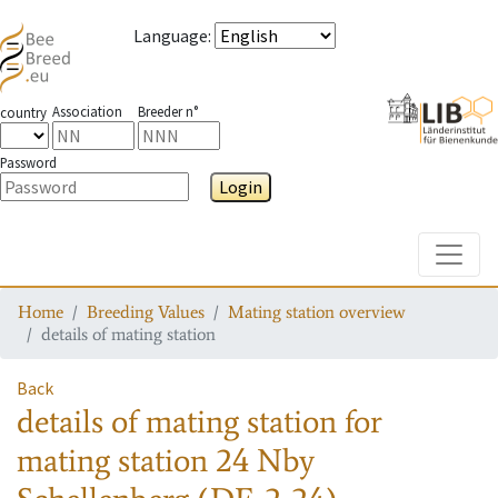
Language
:
Association
Breeder n°
country
Password
Login
Toggle
Home
Breeding Values
Mating station overview
details of mating station
Back
details of mating station
for
mating station
24 Nby