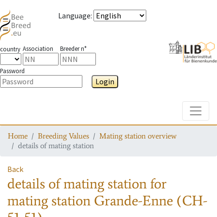
Language
:
Association
Breeder n°
country
Password
Login
Toggle
Home
Breeding Values
Mating station overview
details of mating station
Back
details of mating station
for
mating station
Grande-Enne (CH-