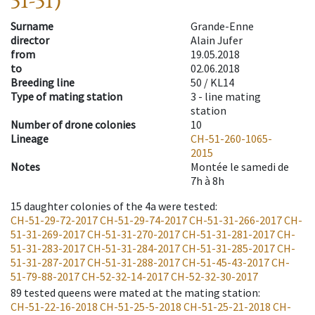
51-51)
Surname
Grande-Enne
director
Alain Jufer
from
19.05.2018
to
02.06.2018
Breeding line
50 / KL14
Type of mating station
3 -
line mating
station
Number of drone colonies
10
Lineage
CH-51-260-1065-
2015
Notes
Montée le samedi de
7h à 8h
15
daughter colonies of the 4a were tested
:
CH-51-29-72-2017
CH-51-29-74-2017
CH-51-31-266-2017
CH-
51-31-269-2017
CH-51-31-270-2017
CH-51-31-281-2017
CH-
51-31-283-2017
CH-51-31-284-2017
CH-51-31-285-2017
CH-
51-31-287-2017
CH-51-31-288-2017
CH-51-45-43-2017
CH-
51-79-88-2017
CH-52-32-14-2017
CH-52-32-30-2017
89
tested queens were mated at the mating station
:
CH-51-22-16-2018
CH-51-25-5-2018
CH-51-25-21-2018
CH-