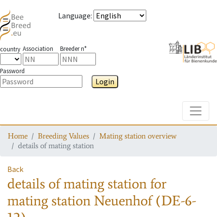
Language
:
Association
Breeder n°
country
Password
Login
Toggle
Home
Breeding Values
Mating station overview
details of mating station
Back
details of mating station
for
mating station
Neuenhof (DE-6-