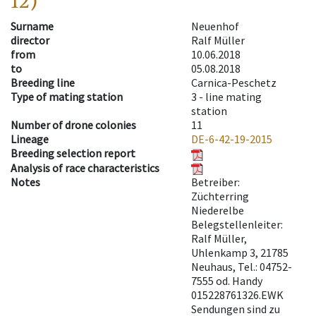
12)
Surname
Neuenhof
director
Ralf Müller
from
10.06.2018
to
05.08.2018
Breeding line
Carnica-Peschetz
Type of mating station
3 -
line mating
station
Number of drone colonies
11
Lineage
DE-6-42-19-2015
Breeding selection report
Analysis of race characteristics
Notes
Betreiber:
Züchterring
Niederelbe
Belegstellenleiter:
Ralf Müller,
Uhlenkamp 3, 21785
Neuhaus, Tel.: 04752-
7555 od. Handy
015228761326.EWK
Sendungen sind zu