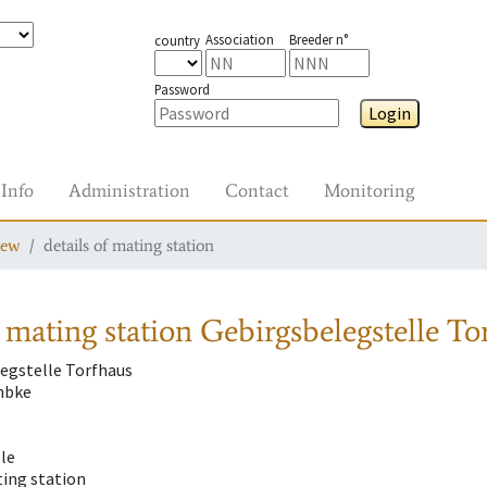
Association
Breeder n°
country
Password
Login
Info
Administration
Contact
Monitoring
iew
details of mating station
 mating station
Gebirgsbelegstelle To
egstelle Torfhaus
mbke
lle
ting station