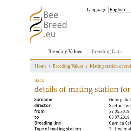
Language
:
Breeding Values
Breeding Data
Home
Breeding Values
Mating station overv
Back
details of mating station
for
Surname
Gebirgsbel
director
Stefan Le
from
27.05.2019
to
08.07.2019
Breeding line
Carnica Ce
Type of mating station
3 -
line ma