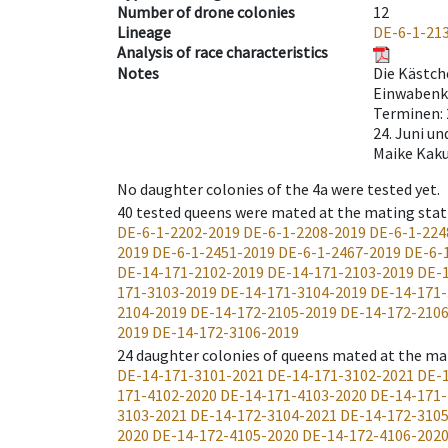
Number of drone colonies
12
Lineage
DE-6-1-21
Analysis of race characteristics
Notes
Die Kästch
Einwabenkä
Terminen: 2
24. Juni un
Maike Kaku
No daughter colonies of the 4a were tested yet.
40
tested queens were mated at the mating stat
DE-6-1-2202-2019
DE-6-1-2208-2019
DE-6-1-224
2019
DE-6-1-2451-2019
DE-6-1-2467-2019
DE-6-
DE-14-171-2102-2019
DE-14-171-2103-2019
DE-1
171-3103-2019
DE-14-171-3104-2019
DE-14-171-
2104-2019
DE-14-172-2105-2019
DE-14-172-210
2019
DE-14-172-3106-2019
24
daughter colonies of queens mated at the ma
DE-14-171-3101-2021
DE-14-171-3102-2021
DE-1
171-4102-2020
DE-14-171-4103-2020
DE-14-171-
3103-2021
DE-14-172-3104-2021
DE-14-172-310
2020
DE-14-172-4105-2020
DE-14-172-4106-202