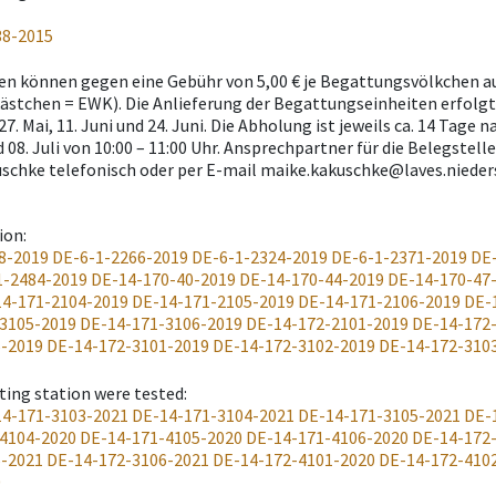
38-2015
en können gegen eine Gebühr von 5,00 € je Begattungsvölkchen au
stchen = EWK). Die Anlieferung der Begattungseinheiten erfolgt i
7. Mai, 11. Juni und 24. Juni. Die Abholung ist jeweils ca. 14 Tage 
d 08. Juli von 10:00 – 11:00 Uhr. Ansprechpartner für die Belegste
schke telefonisch oder per E-mail maike.kakuschke@laves.nieder
ion
:
8-2019
DE-6-1-2266-2019
DE-6-1-2324-2019
DE-6-1-2371-2019
DE
1-2484-2019
DE-14-170-40-2019
DE-14-170-44-2019
DE-14-170-47
4-171-2104-2019
DE-14-171-2105-2019
DE-14-171-2106-2019
DE-
3105-2019
DE-14-171-3106-2019
DE-14-172-2101-2019
DE-14-172
6-2019
DE-14-172-3101-2019
DE-14-172-3102-2019
DE-14-172-310
ting station were tested
:
4-171-3103-2021
DE-14-171-3104-2021
DE-14-171-3105-2021
DE-
4104-2020
DE-14-171-4105-2020
DE-14-171-4106-2020
DE-14-172
5-2021
DE-14-172-3106-2021
DE-14-172-4101-2020
DE-14-172-410
0