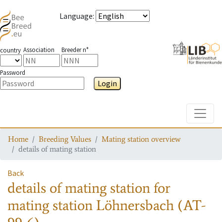
Language
:
Association
Breeder n°
country
Password
Login
Toggle
Home
Breeding Values
Mating station overview
details of mating station
Back
details of mating station
for
mating station
Löhnersbach (AT-