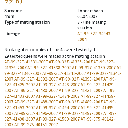
99-6)
Surname
Löhnersbach
from
01.04.2007
Type of mating station
3 -
line mating
station
Lineage
AT-99-327-34943-
2004
No daughter colonies of the 4a were tested yet.
29
tested queens were mated at the mating station
:
AT-99-327-41331-2007
AT-99-327-41335-2007
AT-99-327-
41336-2007
AT-99-327-41338-2007
AT-99-327-41339-2007
AT-
99-327-41340-2007
AT-99-327-41341-2007
AT-99-327-41342-
2007
AT-99-327-41392-2007
AT-99-327-41393-2007
AT-99-
327-41425-2007
AT-99-327-41426-2007
AT-99-327-41429-
2007
AT-99-327-41430-2007
AT-99-327-41431-2007
AT-99-
327-41433-2007
AT-99-327-41434-2007
AT-99-327-41459-
2007
AT-99-327-41488-2007
AT-99-327-41489-2007
AT-99-
327-41493-2007
AT-99-327-41494-2007
AT-99-327-41495-
2007
AT-99-327-41496-2007
AT-99-327-41497-2007
AT-99-
327-41498-2007
AT-99-327-41500-2007
AT-99-375-40142-
2007
AT-99-375-40151-2007