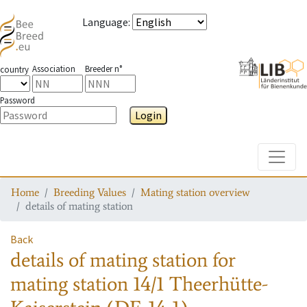
Language
:
Association
Breeder n°
country
Password
Login
Toggle
Home
Breeding Values
Mating station overview
details of mating station
Back
details of mating station
for
mating station
14/1 Theerhütte-