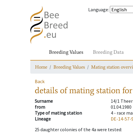
Language
:
Breeding Values
Breeding Data
Home
Breeding Values
Mating station overv
Back
details of mating station
for
Surname
14/1 Theer
from
01.04.1980
Type of mating station
4 -
race ma
Lineage
DE-14-57-
25
daughter colonies of the 4a were tested
: