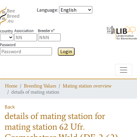
Language
:
Association
Breeder n°
country
Password
Login
Toggle
Home
Breeding Values
Mating station overview
details of mating station
Back
details of mating station
for
mating station
62 Ufr.