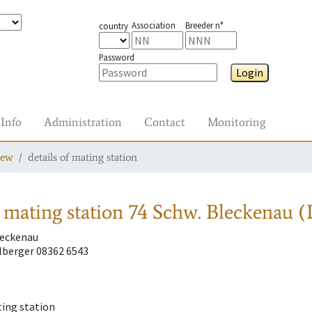
Association
Breeder n°
country
Password
Login
Info
Administration
Contact
Monitoring
iew
details of mating station
 mating station
74 Schw. Bleckenau (
leckenau
lberger 08362 6543
ting station