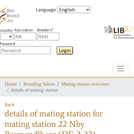
Language
:
Association
Breeder n°
country
Password
Login
Toggle
Home
Breeding Values
Mating station overview
details of mating station
Back
details of mating station
for
mating station
22 Nby