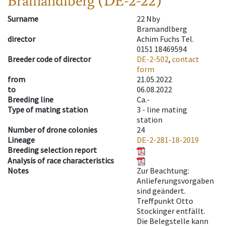
Bramandlberg (DE-2-22)
Surname
22 Nby
Bramandlberg
director
Achim Fuchs Tel.
0151 18469594
Breeder code of director
DE-2-502
,
contact
form
from
21.05.2022
to
06.08.2022
Breeding line
Ca.-
Type of mating station
3 -
line mating
station
Number of drone colonies
24
Lineage
DE-2-281-18-2019
Breeding selection report
Analysis of race characteristics
Notes
Zur Beachtung:
Anlieferungsvorgaben
sind geändert.
Treffpunkt Otto
Stockinger entfällt.
Die Belegstelle kann