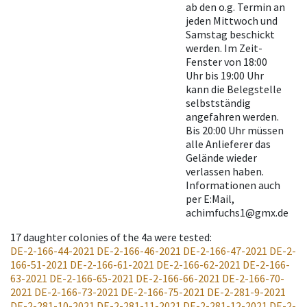
ab den o.g. Termin an
jeden Mittwoch und
Samstag beschickt
werden. Im Zeit-
Fenster von 18:00
Uhr bis 19:00 Uhr
kann die Belegstelle
selbstständig
angefahren werden.
Bis 20:00 Uhr müssen
alle Anlieferer das
Gelände wieder
verlassen haben.
Informationen auch
per E:Mail,
achimfuchs1@gmx.de
17
daughter colonies of the 4a were tested
:
DE-2-166-44-2021
DE-2-166-46-2021
DE-2-166-47-2021
DE-2-
166-51-2021
DE-2-166-61-2021
DE-2-166-62-2021
DE-2-166-
63-2021
DE-2-166-65-2021
DE-2-166-66-2021
DE-2-166-70-
2021
DE-2-166-73-2021
DE-2-166-75-2021
DE-2-281-9-2021
DE-2-281-10-2021
DE-2-281-11-2021
DE-2-281-12-2021
DE-2-