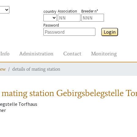
Association
Breeder n°
country
Password
Login
Info
Administration
Contact
Monitoring
iew
details of mating station
 mating station
Gebirgsbelegstelle To
egstelle Torfhaus
mer