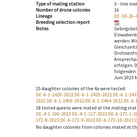
Type of mating station
3 -
line ma
Number of drone colonies
16
Lineage
DE-18-26-
Breeding selection report
Notes
Gebirgsbel
Einwabenkä
werden. Wi
Gleichzeit
Drohnenfre
Ansprechpa
erfolgen. D
folgenden 
Juni 2023 
15
daughter colonies of the 4a were tested
:
DE-6-1-2420-2022
DE-6-1-2425-2022
DE-6-1-243
2022
DE-6-1-2456-2022
DE-6-1-2464-2022
DE-6-
18
tested queens were mated at the mating stat
DE-4-1-100-2023
DE-4-1-117-2023
DE-6-172-1-2
172-8-2023
DE-6-172-9-2023
DE-6-172-10-2023
D
No daughter colonies from colonies mated at the