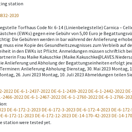
ting station
4832-2020
egstelle Torfhaus Code Nr. 6-14 (Linienbelegstelle) Carnica – Cel
stchen (EWKs) gegen eine Gebühr von 5,00 Euro je Begattungsvöl
chtig: Die Gebühren werden in bar während der Anlieferung erhobe
ig muss eine Kopie des Gesundheitszeugnisses zum Verbleib auf de
iheit in den EWKs ist Pflicht. Anmeldungen müssen schriftlich bei
rtnerin Frau Maike Kakuschke (Maike.Kakuschke@LAVES.Niedersa
ie Anlieferung und Abholung der Begattungseinheiten erfolgt jewei
Terminen: Anlieferung Abholung Dienstag, 30. Mai 2023 Montag, 12
Montag, 26. Juni 2023 Montag, 10. Juli 2023 Abmeldungen teilen Sie
2-2022
DE-6-1-2437-2022
DE-6-1-2439-2022
DE-6-1-2442-2022
DE
1-2466-2022
DE-6-1-2467-2022
DE-6-1-2760-2022
DE-6-1-2766-20
ion
:
023
DE-6-172-2-2023
DE-6-172-3-2023
DE-6-172-4-2023
DE-6-172-
E-6-172-11-2023
DE-6-172-12-2023
DE-14-170-42-2023
DE-14-170
 station were tested yet.