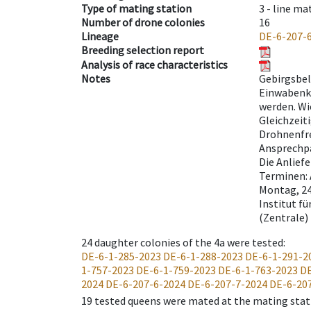
Type of mating station
3 -
line ma
Number of drone colonies
16
Lineage
DE-6-207-
Breeding selection report
Analysis of race characteristics
Notes
Gebirgsbel
Einwabenkä
werden. Wi
Gleichzeit
Drohnenfre
Ansprechpa
Die Anlief
Terminen: 
Montag, 24
Institut fü
(Zentrale)
24
daughter colonies of the 4a were tested
:
DE-6-1-285-2023
DE-6-1-288-2023
DE-6-1-291-2
1-757-2023
DE-6-1-759-2023
DE-6-1-763-2023
DE
2024
DE-6-207-6-2024
DE-6-207-7-2024
DE-6-20
19
tested queens were mated at the mating stat