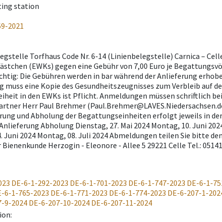
ting station
69-2021
egstelle Torfhaus Code Nr. 6-14 (Linienbelegstelle) Carnica – Cel
stchen (EWKs) gegen eine Gebühr von 7,00 Euro je Begattungsvöl
chtig: Die Gebühren werden in bar während der Anlieferung erhobe
ig muss eine Kopie des Gesundheitszeugnisses zum Verbleib auf de
iheit in den EWKs ist Pflicht. Anmeldungen müssen schriftlich bei
rtner Herr Paul Brehmer (Paul.Brehmer@LAVES.Niedersachsen.de
erung und Abholung der Begattungseinheiten erfolgt jeweils in der 
Anlieferung Abholung Dienstag, 27. Mai 2024 Montag, 10. Juni 2024
. Juni 2024 Montag, 08. Juli 2024 Abmeldungen teilen Sie bitte de
r Bienenkunde Herzogin - Eleonore - Allee 5 29221 Celle Tel.: 0514
023
DE-6-1-292-2023
DE-6-1-701-2023
DE-6-1-747-2023
DE-6-1-75
-6-1-765-2023
DE-6-1-771-2023
DE-6-1-774-2023
DE-6-207-1-202
7-9-2024
DE-6-207-10-2024
DE-6-207-11-2024
ion
: