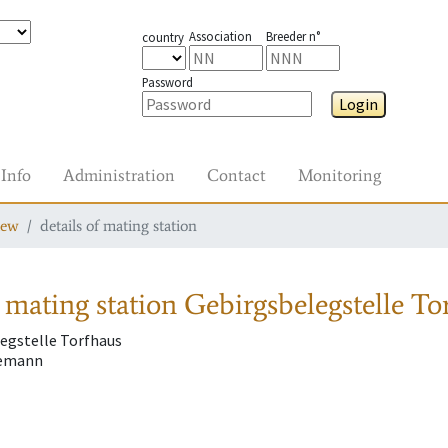
Association
Breeder n°
country
Password
Login
Info
Administration
Contact
Monitoring
iew
details of mating station
 mating station
Gebirgsbelegstelle To
egstelle Torfhaus
iemann