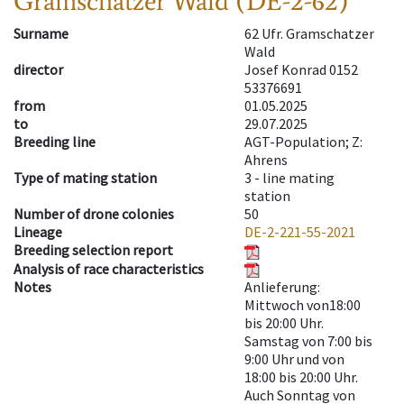
Gramschatzer Wald (DE-2-62)
Surname
62 Ufr. Gramschatzer
Wald
director
Josef Konrad 0152
53376691
from
01.05.2025
to
29.07.2025
Breeding line
AGT-Population; Z:
Ahrens
Type of mating station
3 -
line mating
station
Number of drone colonies
50
Lineage
DE-2-221-55-2021
Breeding selection report
Analysis of race characteristics
Notes
Anlieferung:
Mittwoch von18:00
bis 20:00 Uhr.
Samstag von 7:00 bis
9:00 Uhr und von
18:00 bis 20:00 Uhr.
Auch Sonntag von