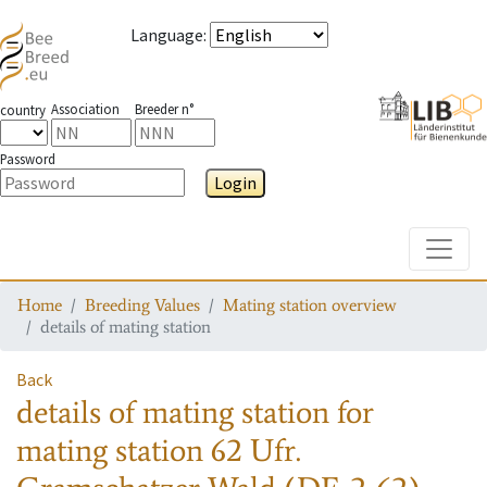
Language
:
Association
Breeder n°
country
Password
Login
Toggle
Home
Breeding Values
Mating station overview
details of mating station
Back
details of mating station
for
mating station
62 Ufr.