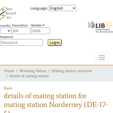
Language
:
Association
Breeder n°
country
Password
Login
Toggle
Home
Breeding Values
Mating station overview
details of mating station
Back
details of mating station
for
mating station
Norderney (DE-17-