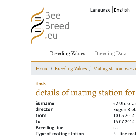
Language
:
Breeding Values
Breeding Data
Home
Breeding Values
Mating station overv
Back
details of mating station
for
Surname
62 Ufr. Gr
director
Eugen Bieb
from
10.05.2014
to
15.07.2014
Breeding line
ca.-
Type of mating station
3 -
line ma