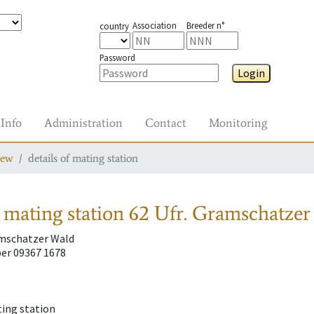
Association
Breeder n°
country
Password
Login
Info
Administration
Contact
Monitoring
iew
details of mating station
 mating station
62 Ufr. Gramschatzer
amschatzer Wald
er 09367 1678
ting station