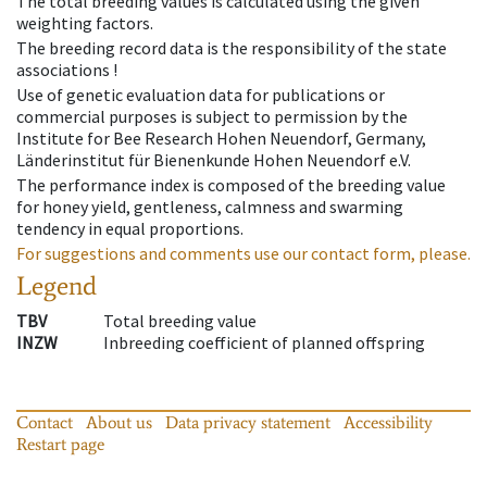
The total breeding values is calculated using the given
weighting factors.
The breeding record data is the responsibility of the state
associations !
Use of genetic evaluation data for publications or
commercial purposes is subject to permission by the
Institute for Bee Research Hohen Neuendorf, Germany,
Länderinstitut für Bienenkunde Hohen Neuendorf e.V.
The performance index is composed of the breeding value
for honey yield, gentleness, calmness and swarming
tendency in equal proportions.
For suggestions and comments use our contact form, please.
Legend
TBV
Total breeding value
INZW
Inbreeding coefficient of planned offspring
Contact
About us
Data privacy statement
Accessibility
Restart page