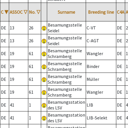
C
▼
ASSOC
▽
No.
▽
Surname
Breeding line
C4A
Besamungsstelle
DE
13
26
C-VT
DE
2
Seidel
Besamungsstelle
DE
13
26
C-AGT
DE
2
Seidel
Besamungsstelle
DE
19
61
Wangler
DE
1
Schramberg
Besamungsstelle
DE
19
61
Binder
DE
1
Schramberg
Besamungsstelle
DE
19
61
Müller
DE
1
Schramberg
Besamungsstelle
DE
19
61
Wangler
DE
1
Schramberg
Besamungsstation
DE
41
1
LIB
DE
4
des LSV
Besamungsstation
DE
41
1
LIB-Selekt
DE
4
des LSV
Besamungsstation