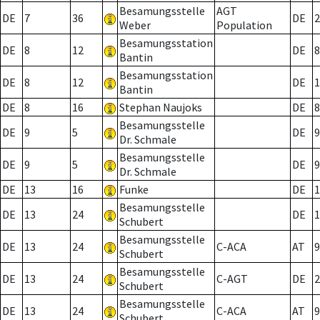
Besamungsstelle
AGT
DE
7
36
DE
2
Weber
Population
Besamungsstation
DE
8
12
DE
8
Bantin
Besamungsstation
DE
8
12
DE
1
Bantin
DE
8
16
Stephan Naujoks
DE
8
Besamungsstelle
DE
9
5
DE
9
Dr. Schmale
Besamungsstelle
DE
9
5
DE
9
Dr. Schmale
DE
13
16
Funke
DE
1
Besamungsstelle
DE
13
24
DE
1
Schubert
Besamungsstelle
DE
13
24
C-ACA
AT
9
Schubert
Besamungsstelle
DE
13
24
C-AGT
DE
2
Schubert
Besamungsstelle
DE
13
24
C-ACA
AT
9
Schubert