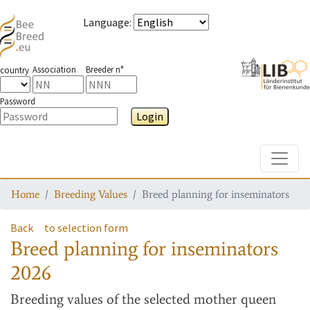
Language
:
Association
Breeder n°
country
Password
Login
Toggle
Home
Breeding Values
Breed planning for inseminators
Back
to selection form
Breed planning for inseminators
2026
Breeding values
of the selected mother queen