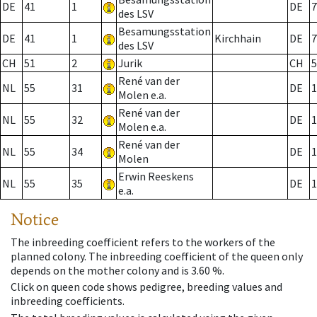
DE
41
1
DE
7
des LSV
Besamungsstation
DE
41
1
Kirchhain
DE
7
des LSV
CH
51
2
Jurik
CH
5
René van der
NL
55
31
DE
1
Molen e.a.
René van der
NL
55
32
DE
1
Molen e.a.
René van der
NL
55
34
DE
1
Molen
Erwin Reeskens
NL
55
35
DE
1
e.a.
Notice
The inbreeding coefficient refers to the workers of the
planned colony. The inbreeding coefficient of the queen only
depends on the mother colony and is 3.60 %.
Click on queen code shows pedigree, breeding values and
inbreeding coefficients.