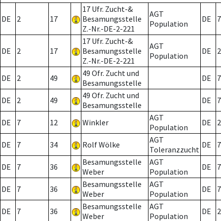
17 Ufr. Zucht-&
AGT
DE
2
17
Besamungsstelle
DE
7
Population
Z.-Nr.-DE-2-221
17 Ufr. Zucht-&
AGT
DE
2
17
Besamungsstelle
DE
2
Population
Z.-Nr.-DE-2-221
49 Ofr. Zucht und
DE
2
49
DE
7
Besamungsstelle
49 Ofr. Zucht und
DE
2
49
DE
7
Besamungsstelle
AGT
DE
7
12
Winkler
DE
2
Population
AGT
DE
7
34
Rolf Wölke
DE
7
Toleranzzucht
Besamungsstelle
AGT
DE
7
36
DE
7
Weber
Population
Besamungsstelle
AGT
DE
7
36
DE
7
Weber
Population
Besamungsstelle
AGT
DE
7
36
DE
2
Weber
Population