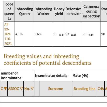
code
Calmness
of
Inbreeding
Inbreeding
Honey
Defensive
Sw
during
queen
Queen
Worker
yield
behavior
inspection
2a
AT-
99-
169-
4.1%
3.6%
93
97
98
90
0.33
0.41
0.40
116-
2021
Breeding values and inbreeding
coefficients of potential descendants
number of
Inseminator details
Mate (4A)
inseminator
C
▼
ASSOC
▽
No.
▽
Surname
Breeding line
C4A