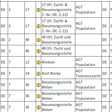
17 Ufr. Zucht-&
AGT
DE
2
17
Besamungsstelle
DE
7
Population
Z.-Nr.-DE-2-221
17 Ufr. Zucht-&
AGT
DE
2
17
Besamungsstelle
DE
2
Population
Z.-Nr.-DE-2-221
49 Ofr. Zucht und
DE
2
49
DE
7
Besamungsstelle
49 Ofr. Zucht und
DE
2
49
DE
7
Besamungsstelle
AGT
DE
7
12
Winkler
DE
2
Population
AGT
DE
7
34
Rolf Wölke
DE
7
Toleranzzucht
Besamungsstelle
AGT
DE
7
36
DE
7
Weber
Population
Besamungsstelle
AGT
DE
7
36
DE
7
Weber
Population
Besamungsstelle
AGT
DE
7
36
DE
2
Weber
Population