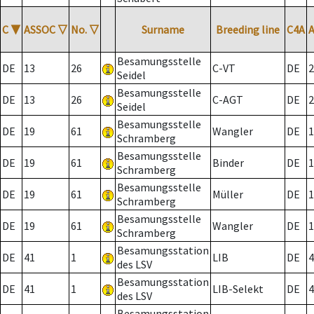
C
▼
ASSOC
▽
No.
▽
Surname
Breeding line
C4A
Besamungsstelle
DE
13
26
C-VT
DE
2
Seidel
Besamungsstelle
DE
13
26
C-AGT
DE
2
Seidel
Besamungsstelle
DE
19
61
Wangler
DE
1
Schramberg
Besamungsstelle
DE
19
61
Binder
DE
1
Schramberg
Besamungsstelle
DE
19
61
Müller
DE
1
Schramberg
Besamungsstelle
DE
19
61
Wangler
DE
1
Schramberg
Besamungsstation
DE
41
1
LIB
DE
4
des LSV
Besamungsstation
DE
41
1
LIB-Selekt
DE
4
des LSV
Besamungsstation