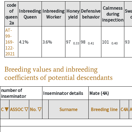
code
Calmness
of
Inbreeding
Inbreeding
Honey
Defensive
Sw
during
queen
Queen
Worker
yield
behavior
inspection
2a
AT-
99-
169-
4.1%
3.6%
97
98
101
93
0.33
0.41
0.40
122-
2021
Breeding values and inbreeding
coefficients of potential descendants
number of
Inseminator details
Mate (4A)
inseminator
C
▼
ASSOC
▽
No.
▽
Surname
Breeding line
C4A