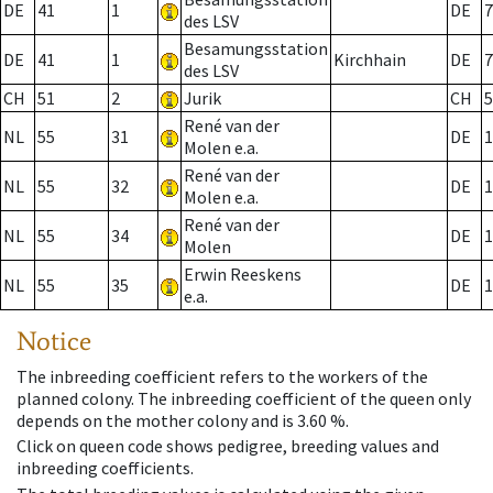
DE
41
1
DE
7
des LSV
Besamungsstation
DE
41
1
Kirchhain
DE
7
des LSV
CH
51
2
Jurik
CH
5
René van der
NL
55
31
DE
1
Molen e.a.
René van der
NL
55
32
DE
1
Molen e.a.
René van der
NL
55
34
DE
1
Molen
Erwin Reeskens
NL
55
35
DE
1
e.a.
Notice
The inbreeding coefficient refers to the workers of the
planned colony. The inbreeding coefficient of the queen only
depends on the mother colony and is 3.60 %.
Click on queen code shows pedigree, breeding values and
inbreeding coefficients.