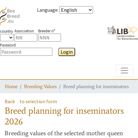
Language
:
Association
Breeder n°
country
Password
Login
Toggle
Home
Breeding Values
Breed planning for inseminators
Back
to selection form
Breed planning for inseminators
2026
Breeding values
of the selected mother queen