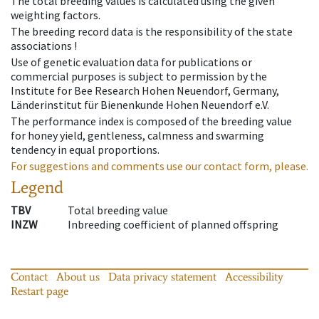
The total breeding values is calculated using the given
weighting factors.
The breeding record data is the responsibility of the state
associations !
Use of genetic evaluation data for publications or
commercial purposes is subject to permission by the
Institute for Bee Research Hohen Neuendorf, Germany,
Länderinstitut für Bienenkunde Hohen Neuendorf e.V.
The performance index is composed of the breeding value
for honey yield, gentleness, calmness and swarming
tendency in equal proportions.
For suggestions and comments use our contact form, please.
Legend
TBV
Total breeding value
INZW
Inbreeding coefficient of planned offspring
Contact
About us
Data privacy statement
Accessibility
Restart page