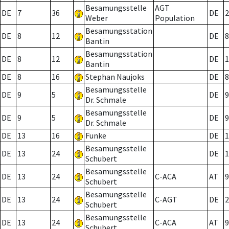
Besamungsstelle
AGT
DE
7
36
DE
2
Weber
Population
Besamungsstation
DE
8
12
DE
8
Bantin
Besamungsstation
DE
8
12
DE
1
Bantin
DE
8
16
Stephan Naujoks
DE
8
Besamungsstelle
DE
9
5
DE
9
Dr. Schmale
Besamungsstelle
DE
9
5
DE
9
Dr. Schmale
DE
13
16
Funke
DE
1
Besamungsstelle
DE
13
24
DE
1
Schubert
Besamungsstelle
DE
13
24
C-ACA
AT
9
Schubert
Besamungsstelle
DE
13
24
C-AGT
DE
2
Schubert
Besamungsstelle
DE
13
24
C-ACA
AT
9
Schubert