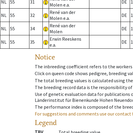
NL
55
31
DE
1
Molen e.a.
René van der
NL
55
32
DE
1
Molen e.a.
René van der
NL
55
34
DE
1
Molen
Erwin Reeskens
NL
55
35
DE
1
e.a.
Notice
The inbreeding coefficient refers to the workers
Click on queen code shows pedigree, breeding val
The total breeding values is calculated using th
The breeding record data is the responsibility of
Use of genetic evaluation data for publications
Länderinstitut für Bienenkunde Hohen Neuendorf
The performance index is composed of the breed
For suggestions and comments use our contact 
Legend
TBV
Total breeding value