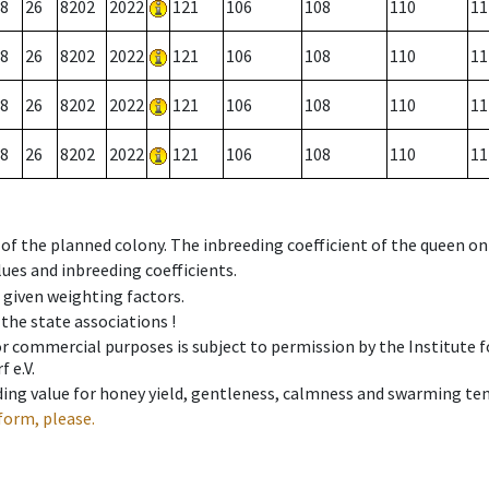
8
26
8202
2022
121
106
108
110
11
8
26
8202
2022
121
106
108
110
11
8
26
8202
2022
121
106
108
110
11
8
26
8202
2022
121
106
108
110
11
 of the planned colony. The inbreeding coefficient of the queen o
ues and inbreeding coefficients.
e given weighting factors.
 the state associations !
 or commercial purposes is subject to permission by the Institut
 e.V.
ing value for honey yield, gentleness, calmness and swarming ten
form, please.