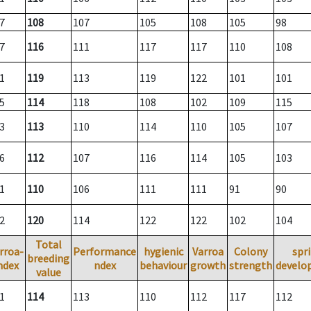
7
108
107
105
108
105
98
7
116
111
117
117
110
108
1
119
113
119
122
101
101
5
114
118
108
102
109
115
3
113
110
114
110
105
107
6
112
107
116
114
105
103
1
110
106
111
111
91
90
2
120
114
122
122
102
104
Total
rroa-
Performance
hygienic
Varroa
Colony
spr
breeding
ndex
ndex
behaviour
growth
strength
develo
value
1
114
113
110
112
117
112