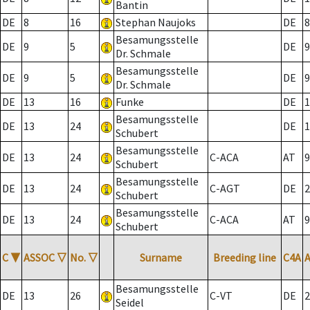
Bantin
DE
8
16
Stephan Naujoks
DE
8
Besamungsstelle
DE
9
5
DE
9
Dr. Schmale
Besamungsstelle
DE
9
5
DE
9
Dr. Schmale
DE
13
16
Funke
DE
1
Besamungsstelle
DE
13
24
DE
1
Schubert
Besamungsstelle
DE
13
24
C-ACA
AT
9
Schubert
Besamungsstelle
DE
13
24
C-AGT
DE
2
Schubert
Besamungsstelle
DE
13
24
C-ACA
AT
9
Schubert
C
▼
ASSOC
▽
No.
▽
Surname
Breeding line
C4A
Besamungsstelle
DE
13
26
C-VT
DE
2
Seidel