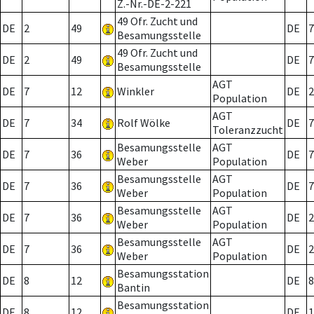
Z.-Nr.-DE-2-221
49 Ofr. Zucht und
DE
2
49
DE
7
Besamungsstelle
49 Ofr. Zucht und
DE
2
49
DE
7
Besamungsstelle
AGT
DE
7
12
Winkler
DE
2
Population
AGT
DE
7
34
Rolf Wölke
DE
7
Toleranzzucht
Besamungsstelle
AGT
DE
7
36
DE
7
Weber
Population
Besamungsstelle
AGT
DE
7
36
DE
7
Weber
Population
Besamungsstelle
AGT
DE
7
36
DE
2
Weber
Population
Besamungsstelle
AGT
DE
7
36
DE
2
Weber
Population
Besamungsstation
DE
8
12
DE
8
Bantin
Besamungsstation
DE
8
12
DE
1