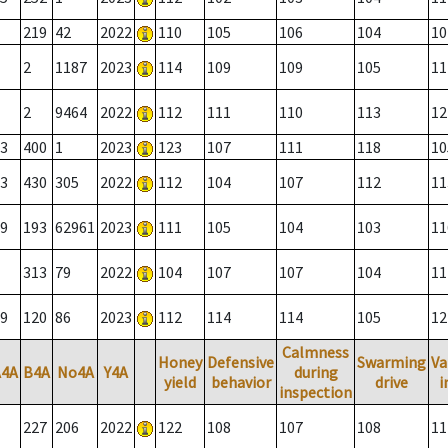
219
42
2022
110
105
106
104
10
2
1187
2023
114
109
109
105
11
2
9464
2022
112
111
110
113
12
3
400
1
2023
123
107
111
118
10
3
430
305
2022
112
104
107
112
11
9
193
62961
2023
111
105
104
103
11
313
79
2022
104
107
107
104
11
9
120
86
2023
112
114
114
105
12
Calmness
Honey
Defensive
Swarming
Va
A4A
B4A
No4A
Y4A
during
yield
behavior
drive
i
inspection
227
206
2022
122
108
107
108
11