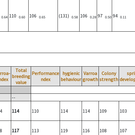
6
110
106
(131)
106
97
94
0.64
0.60
0.65
0.58
0.28
0.50
0.11
Total
rroa-
Performance
hygienic
Varroa
Colony
spr
breeding
ndex
ndex
behaviour
growth
strength
develo
value
--
4
114
110
114
114
109
103
8
117
113
119
116
108
107