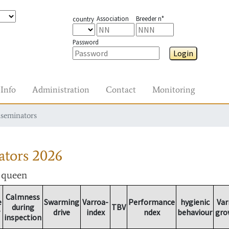
Association
Breeder n°
country
Password
Login
Info
Administration
Contact
Monitoring
nseminators
ators
2026
r queen
Calmness
e
Swarming
Varroa-
Performance
hygienic
Var
during
TBV
drive
index
ndex
behaviour
gro
inspection