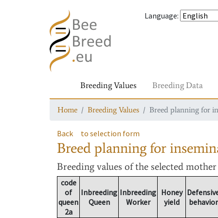
Language
:
Breeding Values
Breeding Data
Home
Breeding Values
Breed planning for i
Back
to selection form
Breed planning for insemin
Breeding values
of the selected mothe
code
of
Inbreeding
Inbreeding
Honey
Defensiv
queen
Queen
Worker
yield
behavior
2a