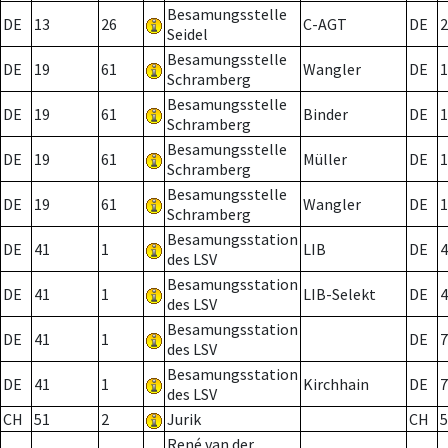
Besamungsstelle
DE
13
26
C-AGT
DE
2
Seidel
Besamungsstelle
DE
19
61
Wangler
DE
1
Schramberg
Besamungsstelle
DE
19
61
Binder
DE
1
Schramberg
Besamungsstelle
DE
19
61
Müller
DE
1
Schramberg
Besamungsstelle
DE
19
61
Wangler
DE
1
Schramberg
Besamungsstation
DE
41
1
LIB
DE
4
des LSV
Besamungsstation
DE
41
1
LIB-Selekt
DE
4
des LSV
Besamungsstation
DE
41
1
DE
7
des LSV
Besamungsstation
DE
41
1
Kirchhain
DE
7
des LSV
CH
51
2
Jurik
CH
5
René van der