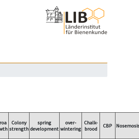
roa
Colony
spring
over-
Chalk-
CBP
Nosemosi
wth
strength
development
wintering
brood