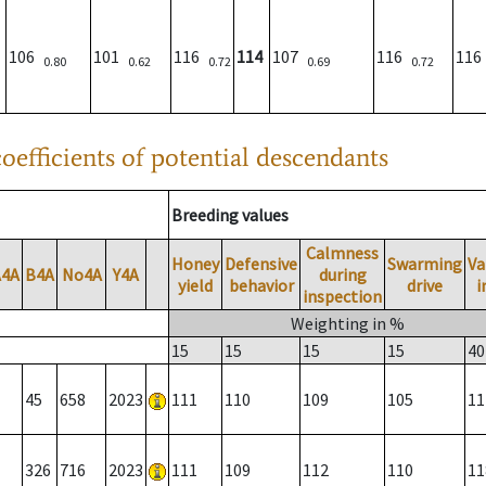
106
101
116
114
107
116
11
0.80
0.62
0.72
0.69
0.72
oefficients of potential descendants
Breeding values
Calmness
Honey
Defensive
Swarming
Va
A4A
B4A
No4A
Y4A
during
yield
behavior
drive
i
inspection
Weighting in %
15
15
15
15
40
45
658
2023
111
110
109
105
11
326
716
2023
111
109
112
110
11