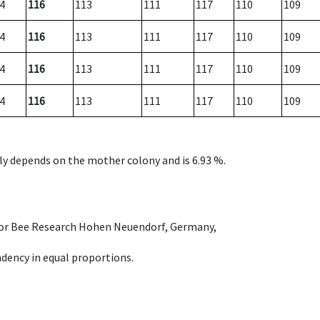
4
116
113
111
117
110
109
4
116
113
111
117
110
109
4
116
113
111
117
110
109
4
116
113
111
117
110
109
nly depends on the mother colony and is 6.93 %.
e for Bee Research Hohen Neuendorf, Germany,
dency in equal proportions.