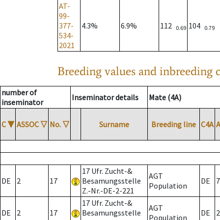
AT-
99-
377-
4.3%
6.9%
112
104
0.69
0.79
534-
2021
Breeding values and inbreeding c
number of
Inseminator details
Mate (4A)
inseminator
C
▼
ASSOC
▽
No.
▽
Surname
Breeding line
C4A
17 Ufr. Zucht-&
AGT
DE
2
17
Besamungsstelle
DE
7
Population
Z.-Nr.-DE-2-221
17 Ufr. Zucht-&
AGT
DE
2
17
Besamungsstelle
DE
2
Population