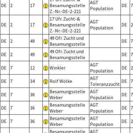
AGT
DE
2
17
Besamungsstelle
DE
7
Population
Z.-Nr.-DE-2-221
17 Ufr. Zucht-&
AGT
DE
2
17
Besamungsstelle
DE
2
Population
Z.-Nr.-DE-2-221
49 Ofr. Zucht und
DE
2
49
DE
7
Besamungsstelle
49 Ofr. Zucht und
DE
2
49
DE
7
Besamungsstelle
AGT
DE
7
12
Winkler
DE
2
Population
AGT
DE
7
34
Rolf Wölke
DE
7
Toleranzzucht
Besamungsstelle
AGT
DE
7
36
DE
7
Weber
Population
Besamungsstelle
AGT
DE
7
36
DE
7
Weber
Population
Besamungsstelle
AGT
DE
7
36
DE
2
Weber
Population
Besamungsstelle
AGT