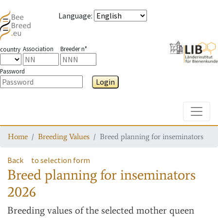
Language
:
Association
Breeder n°
country
Password
Login
Toggle
Home
Breeding Values
Breed planning for inseminators
Back
to selection form
Breed planning for inseminators
2026
Breeding values
of the selected mother queen