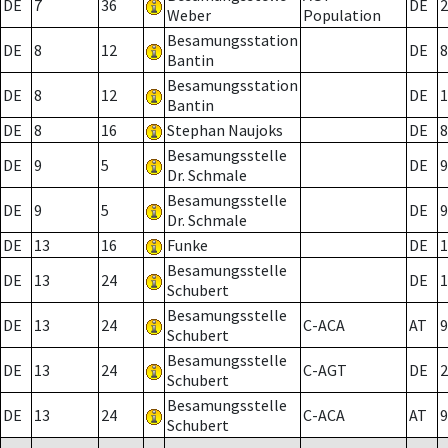
DE
7
36
DE
2
Weber
Population
Besamungsstation
DE
8
12
DE
8
Bantin
Besamungsstation
DE
8
12
DE
1
Bantin
DE
8
16
Stephan Naujoks
DE
8
Besamungsstelle
DE
9
5
DE
9
Dr. Schmale
Besamungsstelle
DE
9
5
DE
9
Dr. Schmale
DE
13
16
Funke
DE
1
Besamungsstelle
DE
13
24
DE
1
Schubert
Besamungsstelle
DE
13
24
C-ACA
AT
9
Schubert
Besamungsstelle
DE
13
24
C-AGT
DE
2
Schubert
Besamungsstelle
DE
13
24
C-ACA
AT
9
Schubert