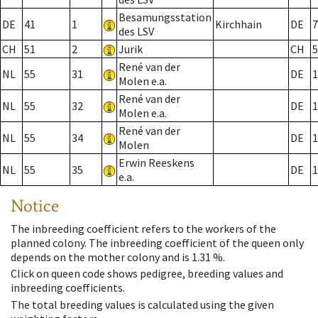
Besamungsstation
DE
41
1
Kirchhain
DE
7
des LSV
CH
51
2
Jurik
CH
5
René van der
NL
55
31
DE
1
Molen e.a.
René van der
NL
55
32
DE
1
Molen e.a.
René van der
NL
55
34
DE
1
Molen
Erwin Reeskens
NL
55
35
DE
1
e.a.
Notice
The inbreeding coefficient refers to the workers of the
planned colony. The inbreeding coefficient of the queen only
depends on the mother colony and is 1.31 %.
Click on queen code shows pedigree, breeding values and
inbreeding coefficients.
The total breeding values is calculated using the given