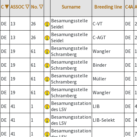
C
▼
ASSOC
▽
No.
▽
Surname
Breeding line
C4A
Besamungsstelle
DE
13
26
C-VT
DE
2
Seidel
Besamungsstelle
DE
13
26
C-AGT
DE
2
Seidel
Besamungsstelle
DE
19
61
Wangler
DE
1
Schramberg
Besamungsstelle
DE
19
61
Binder
DE
1
Schramberg
Besamungsstelle
DE
19
61
Müller
DE
1
Schramberg
Besamungsstelle
DE
19
61
Wangler
DE
1
Schramberg
Besamungsstation
DE
41
1
LIB
DE
4
des LSV
Besamungsstation
DE
41
1
LIB-Selekt
DE
4
des LSV
Besamungsstation
DE
41
1
DE
7
des LSV