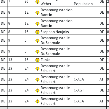
DE
7
36
DE
2
Weber
Population
Besamungsstation
DE
8
12
DE
8
Bantin
Besamungsstation
DE
8
12
DE
1
Bantin
DE
8
16
Stephan Naujoks
DE
8
Besamungsstelle
DE
9
5
DE
9
Dr. Schmale
Besamungsstelle
DE
9
5
DE
9
Dr. Schmale
DE
13
16
Funke
DE
1
Besamungsstelle
DE
13
24
DE
1
Schubert
Besamungsstelle
DE
13
24
C-ACA
AT
9
Schubert
Besamungsstelle
DE
13
24
C-AGT
DE
2
Schubert
Besamungsstelle
DE
13
24
C-ACA
AT
9
Schubert