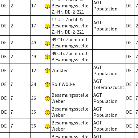
AGT
DE
2
17
Besamungsstelle
DE
7
Population
Z.-Nr.-DE-2-221
17 Ufr. Zucht-&
AGT
DE
2
17
Besamungsstelle
DE
2
Population
Z.-Nr.-DE-2-221
49 Ofr. Zucht und
DE
2
49
DE
7
Besamungsstelle
49 Ofr. Zucht und
DE
2
49
DE
7
Besamungsstelle
AGT
DE
7
12
Winkler
DE
2
Population
AGT
DE
7
34
Rolf Wölke
DE
7
Toleranzzucht
Besamungsstelle
AGT
DE
7
36
DE
7
Weber
Population
Besamungsstelle
AGT
DE
7
36
DE
7
Weber
Population
Besamungsstelle
AGT
DE
7
36
DE
2
Weber
Population
Besamungsstelle
AGT