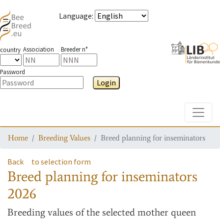
Language
:
Association
Breeder n°
country
Password
Login
Toggle
Home
Breeding Values
Breed planning for inseminators
Back
to selection form
Breed planning for inseminators
2026
Breeding values
of the selected mother queen