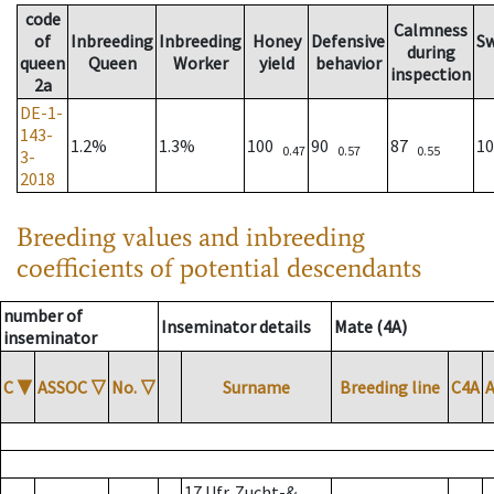
code
Calmness
of
Inbreeding
Inbreeding
Honey
Defensive
S
during
queen
Queen
Worker
yield
behavior
inspection
2a
DE-1-
143-
1.2%
1.3%
100
90
87
1
0.47
0.57
0.55
3-
2018
Breeding values and inbreeding
coefficients of potential descendants
number of
Inseminator details
Mate (4A)
inseminator
C
▼
ASSOC
▽
No.
▽
Surname
Breeding line
C4A
17 Ufr. Zucht-&