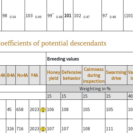
*
98
103
99
101
102
97
(10
0.54
0.49
0.48
0.47
0.48
oefficients of potential descendants
Breeding values
Calmness
Honey
Defensive
Swarming
Va
A4A
B4A
No4A
Y4A
during
yield
behavior
drive
i
inspection
Weighting in %
15
15
15
15
40
45
658
2023
106
108
105
105
10
326
716
2023
107
107
108
111
10