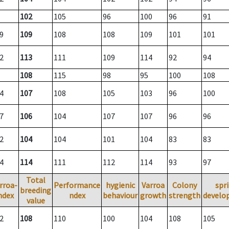
102
105
96
100
96
91
9
109
108
108
109
101
101
2
113
111
109
114
92
94
108
115
98
95
100
108
4
107
108
105
103
96
100
7
106
104
107
107
96
96
2
104
104
101
104
83
83
4
114
111
112
114
93
97
Total
rroa-
Performance
hygienic
Varroa
Colony
spr
breeding
ndex
ndex
behaviour
growth
strength
develo
value
2
108
110
100
104
108
105