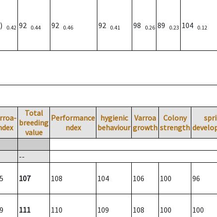
1)
92
92
92
98
89
104
0.42
0.44
0.46
0.41
0.26
0.23
0.12
Total
rroa-
Performance
hygienic
Varroa
Colony
spr
breeding
ndex
ndex
behaviour
growth
strength
develo
value
--
5
107
108
104
106
100
96
9
111
110
109
108
100
100