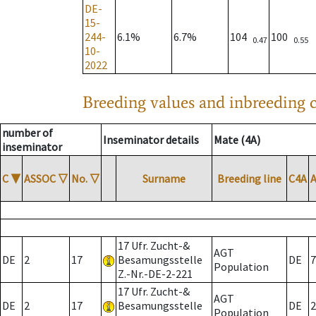
DE-
15-
244-
6.1%
6.7%
104
100
0.47
0.55
10-
2022
Breeding values and inbreeding c
number of
Inseminator details
Mate (4A)
inseminator
C
▼
ASSOC
▽
No.
▽
Surname
Breeding line
C4A
17 Ufr. Zucht-&
AGT
DE
2
17
Besamungsstelle
DE
7
Population
Z.-Nr.-DE-2-221
17 Ufr. Zucht-&
AGT
DE
2
17
Besamungsstelle
DE
2
Population