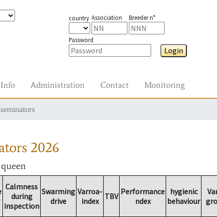
Association
Breeder n°
country
Password
Login
Info
Administration
Contact
Monitoring
nseminators
ators
2026
r queen
Calmness
e
Swarming
Varroa-
Performance
hygienic
Va
during
TBV
drive
index
ndex
behaviour
gr
inspection