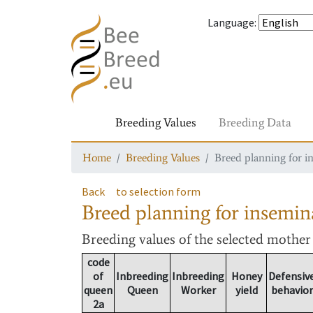
Language
:
Breeding Values
Breeding Data
Home
Breeding Values
Breed planning for i
Back
to selection form
Breed planning for insemin
Breeding values
of the selected mothe
code
of
Inbreeding
Inbreeding
Honey
Defensiv
queen
Queen
Worker
yield
behavior
2a