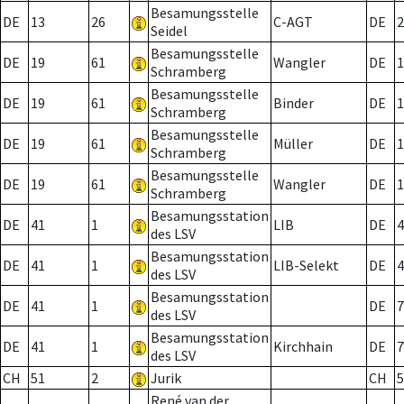
Besamungsstelle
DE
13
26
C-AGT
DE
2
Seidel
Besamungsstelle
DE
19
61
Wangler
DE
1
Schramberg
Besamungsstelle
DE
19
61
Binder
DE
1
Schramberg
Besamungsstelle
DE
19
61
Müller
DE
1
Schramberg
Besamungsstelle
DE
19
61
Wangler
DE
1
Schramberg
Besamungsstation
DE
41
1
LIB
DE
4
des LSV
Besamungsstation
DE
41
1
LIB-Selekt
DE
4
des LSV
Besamungsstation
DE
41
1
DE
7
des LSV
Besamungsstation
DE
41
1
Kirchhain
DE
7
des LSV
CH
51
2
Jurik
CH
5
René van der