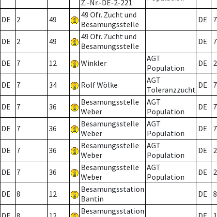
Z.-Nr.-DE-2-221
49 Ofr. Zucht und
DE
2
49
DE
7
Besamungsstelle
49 Ofr. Zucht und
DE
2
49
DE
7
Besamungsstelle
AGT
DE
7
12
Winkler
DE
2
Population
AGT
DE
7
34
Rolf Wölke
DE
7
Toleranzzucht
Besamungsstelle
AGT
DE
7
36
DE
7
Weber
Population
Besamungsstelle
AGT
DE
7
36
DE
7
Weber
Population
Besamungsstelle
AGT
DE
7
36
DE
2
Weber
Population
Besamungsstelle
AGT
DE
7
36
DE
2
Weber
Population
Besamungsstation
DE
8
12
DE
8
Bantin
Besamungsstation
DE
8
12
DE
1