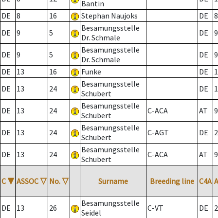
Bantin
DE
8
16
Stephan Naujoks
DE
8
Besamungsstelle
DE
9
5
DE
9
Dr. Schmale
Besamungsstelle
DE
9
5
DE
9
Dr. Schmale
DE
13
16
Funke
DE
1
Besamungsstelle
DE
13
24
DE
1
Schubert
Besamungsstelle
DE
13
24
C-ACA
AT
9
Schubert
Besamungsstelle
DE
13
24
C-AGT
DE
2
Schubert
Besamungsstelle
DE
13
24
C-ACA
AT
9
Schubert
C
▼
ASSOC
▽
No.
▽
Surname
Breeding line
C4A
Besamungsstelle
DE
13
26
C-VT
DE
2
Seidel