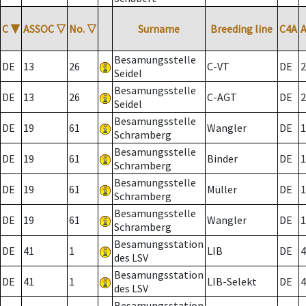
C
▼
ASSOC
▽
No.
▽
Surname
Breeding line
C4A
Besamungsstelle
DE
13
26
C-VT
DE
2
Seidel
Besamungsstelle
DE
13
26
C-AGT
DE
2
Seidel
Besamungsstelle
DE
19
61
Wangler
DE
1
Schramberg
Besamungsstelle
DE
19
61
Binder
DE
1
Schramberg
Besamungsstelle
DE
19
61
Müller
DE
1
Schramberg
Besamungsstelle
DE
19
61
Wangler
DE
1
Schramberg
Besamungsstation
DE
41
1
LIB
DE
4
des LSV
Besamungsstation
DE
41
1
LIB-Selekt
DE
4
des LSV
Besamungsstation