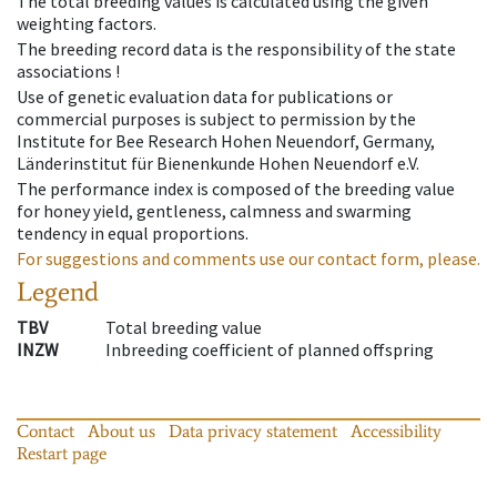
The total breeding values is calculated using the given
weighting factors.
The breeding record data is the responsibility of the state
associations !
Use of genetic evaluation data for publications or
commercial purposes is subject to permission by the
Institute for Bee Research Hohen Neuendorf, Germany,
Länderinstitut für Bienenkunde Hohen Neuendorf e.V.
The performance index is composed of the breeding value
for honey yield, gentleness, calmness and swarming
tendency in equal proportions.
For suggestions and comments use our contact form, please.
Legend
TBV
Total breeding value
INZW
Inbreeding coefficient of planned offspring
Contact
About us
Data privacy statement
Accessibility
Restart page