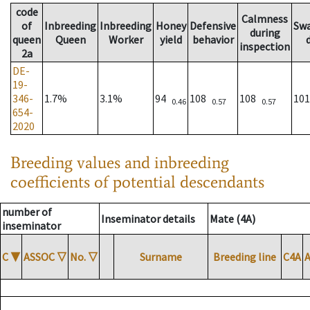
code
Calmness
of
Inbreeding
Inbreeding
Honey
Defensive
Sw
during
queen
Queen
Worker
yield
behavior
inspection
2a
DE-
19-
346-
1.7%
3.1%
94
108
108
10
0.46
0.57
0.57
654-
2020
Breeding values and inbreeding
coefficients of potential descendants
number of
Inseminator details
Mate (4A)
inseminator
C
▼
ASSOC
▽
No.
▽
Surname
Breeding line
C4A