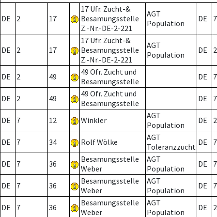
17 Ufr. Zucht-&
AGT
DE
2
17
Besamungsstelle
DE
7
Population
Z.-Nr.-DE-2-221
17 Ufr. Zucht-&
AGT
DE
2
17
Besamungsstelle
DE
2
Population
Z.-Nr.-DE-2-221
49 Ofr. Zucht und
DE
2
49
DE
7
Besamungsstelle
49 Ofr. Zucht und
DE
2
49
DE
7
Besamungsstelle
AGT
DE
7
12
Winkler
DE
2
Population
AGT
DE
7
34
Rolf Wölke
DE
7
Toleranzzucht
Besamungsstelle
AGT
DE
7
36
DE
7
Weber
Population
Besamungsstelle
AGT
DE
7
36
DE
7
Weber
Population
Besamungsstelle
AGT
DE
7
36
DE
2
Weber
Population