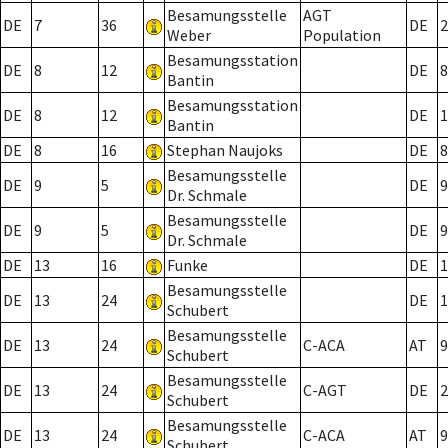
Besamungsstelle
AGT
DE
7
36
DE
2
Weber
Population
Besamungsstation
DE
8
12
DE
8
Bantin
Besamungsstation
DE
8
12
DE
1
Bantin
DE
8
16
Stephan Naujoks
DE
8
Besamungsstelle
DE
9
5
DE
9
Dr. Schmale
Besamungsstelle
DE
9
5
DE
9
Dr. Schmale
DE
13
16
Funke
DE
1
Besamungsstelle
DE
13
24
DE
1
Schubert
Besamungsstelle
DE
13
24
C-ACA
AT
9
Schubert
Besamungsstelle
DE
13
24
C-AGT
DE
2
Schubert
Besamungsstelle
DE
13
24
C-ACA
AT
9
Schubert