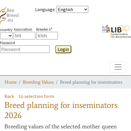
Language
:
Association
Breeder n°
country
Password
Login
Toggle
Home
Breeding Values
Breed planning for inseminators
Back
to selection form
Breed planning for inseminators
2026
Breeding values
of the selected mother queen