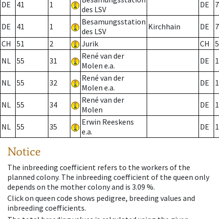
DE
41
1
DE
7
des LSV
Besamungsstation
DE
41
1
Kirchhain
DE
7
des LSV
CH
51
2
Jurik
CH
5
René van der
NL
55
31
DE
1
Molen e.a.
René van der
NL
55
32
DE
1
Molen e.a.
René van der
NL
55
34
DE
1
Molen
Erwin Reeskens
NL
55
35
DE
1
e.a.
Notice
The inbreeding coefficient refers to the workers of the
planned colony. The inbreeding coefficient of the queen only
depends on the mother colony and is 3.09 %.
Click on queen code shows pedigree, breeding values and
inbreeding coefficients.