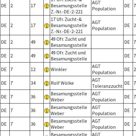
AGT
DE
2
17
Besamungsstelle
DE
7
Population
Z.-Nr.-DE-2-221
17 Ufr. Zucht-&
AGT
DE
2
17
Besamungsstelle
DE
2
Population
Z.-Nr.-DE-2-221
49 Ofr. Zucht und
DE
2
49
DE
7
Besamungsstelle
49 Ofr. Zucht und
DE
2
49
DE
7
Besamungsstelle
AGT
DE
7
12
Winkler
DE
2
Population
AGT
DE
7
34
Rolf Wölke
DE
7
Toleranzzucht
Besamungsstelle
AGT
DE
7
36
DE
7
Weber
Population
Besamungsstelle
AGT
DE
7
36
DE
7
Weber
Population
Besamungsstelle
AGT
DE
7
36
DE
2
Weber
Population
Besamungsstelle
AGT