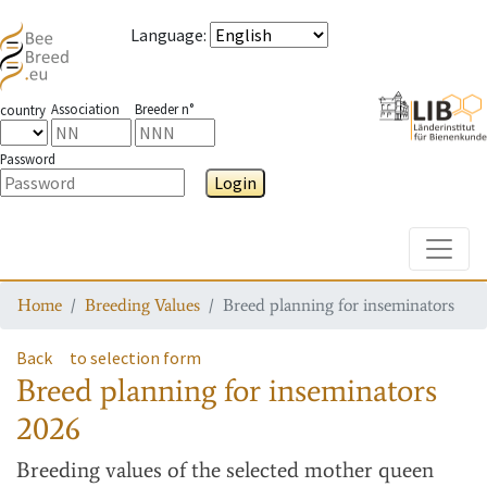
Language
:
Association
Breeder n°
country
Password
Login
Toggle
Home
Breeding Values
Breed planning for inseminators
Back
to selection form
Breed planning for inseminators
2026
Breeding values
of the selected mother queen