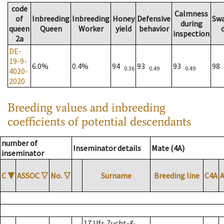
code
Calmness
of
Inbreeding
Inbreeding
Honey
Defensive
Sw
during
queen
Queen
Worker
yield
behavior
inspection
2a
DE-
19-9-
6.0%
0.4%
94
93
93
98
0.36
0.49
0.49
4020-
2020
Breeding values and inbreeding
coefficients of potential descendants
number of
Inseminator details
Mate (4A)
inseminator
C
▼
ASSOC
▽
No.
▽
Surname
Breeding line
C4A
17 Ufr. Zucht-&