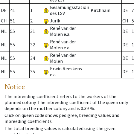
Besamungsstation
DE
41
1
Kirchhain
DE
7
des LSV
CH
51
2
Jurik
CH
5
René van der
NL
55
31
DE
1
Molen e.a.
René van der
NL
55
32
DE
1
Molen e.a.
René van der
NL
55
34
DE
1
Molen
Erwin Reeskens
NL
55
35
DE
1
e.a.
Notice
The inbreeding coefficient refers to the workers of the
planned colony. The inbreeding coefficient of the queen only
depends on the mother colony and is 0.39 %.
Click on queen code shows pedigree, breeding values and
inbreeding coefficients.
The total breeding values is calculated using the given