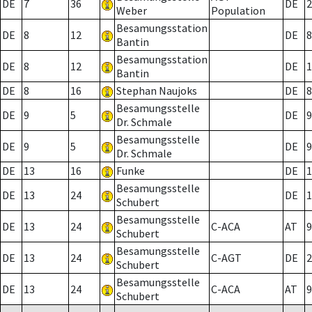
DE
7
36
DE
2
Weber
Population
Besamungsstation
DE
8
12
DE
8
Bantin
Besamungsstation
DE
8
12
DE
1
Bantin
DE
8
16
Stephan Naujoks
DE
8
Besamungsstelle
DE
9
5
DE
9
Dr. Schmale
Besamungsstelle
DE
9
5
DE
9
Dr. Schmale
DE
13
16
Funke
DE
1
Besamungsstelle
DE
13
24
DE
1
Schubert
Besamungsstelle
DE
13
24
C-ACA
AT
9
Schubert
Besamungsstelle
DE
13
24
C-AGT
DE
2
Schubert
Besamungsstelle
DE
13
24
C-ACA
AT
9
Schubert