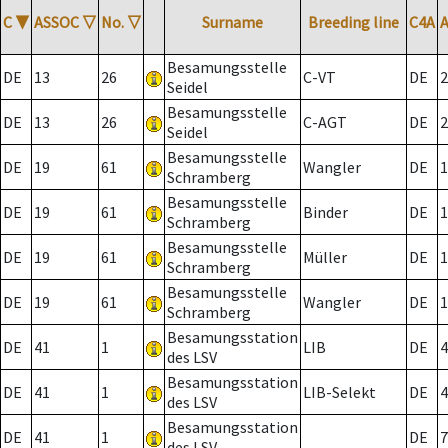
C
▼
ASSOC
▽
No.
▽
Surname
Breeding line
C4A
Besamungsstelle
DE
13
26
C-VT
DE
2
Seidel
Besamungsstelle
DE
13
26
C-AGT
DE
2
Seidel
Besamungsstelle
DE
19
61
Wangler
DE
1
Schramberg
Besamungsstelle
DE
19
61
Binder
DE
1
Schramberg
Besamungsstelle
DE
19
61
Müller
DE
1
Schramberg
Besamungsstelle
DE
19
61
Wangler
DE
1
Schramberg
Besamungsstation
DE
41
1
LIB
DE
4
des LSV
Besamungsstation
DE
41
1
LIB-Selekt
DE
4
des LSV
Besamungsstation
DE
41
1
DE
7
des LSV