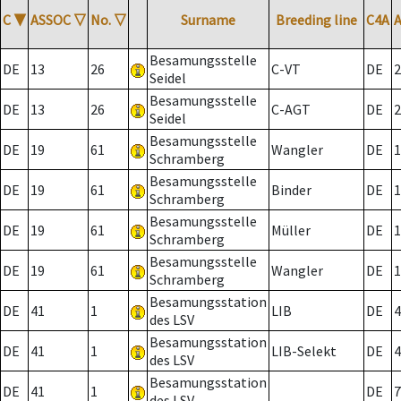
C
▼
ASSOC
▽
No.
▽
Surname
Breeding line
C4A
Besamungsstelle
DE
13
26
C-VT
DE
2
Seidel
Besamungsstelle
DE
13
26
C-AGT
DE
2
Seidel
Besamungsstelle
DE
19
61
Wangler
DE
1
Schramberg
Besamungsstelle
DE
19
61
Binder
DE
1
Schramberg
Besamungsstelle
DE
19
61
Müller
DE
1
Schramberg
Besamungsstelle
DE
19
61
Wangler
DE
1
Schramberg
Besamungsstation
DE
41
1
LIB
DE
4
des LSV
Besamungsstation
DE
41
1
LIB-Selekt
DE
4
des LSV
Besamungsstation
DE
41
1
DE
7
des LSV