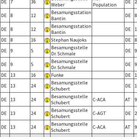
DE
7
36
DE
2
Weber
Population
Besamungsstation
DE
8
12
DE
8
Bantin
Besamungsstation
DE
8
12
DE
1
Bantin
DE
8
16
Stephan Naujoks
DE
8
Besamungsstelle
DE
9
5
DE
9
Dr. Schmale
Besamungsstelle
DE
9
5
DE
9
Dr. Schmale
DE
13
16
Funke
DE
1
Besamungsstelle
DE
13
24
DE
1
Schubert
Besamungsstelle
DE
13
24
C-ACA
AT
9
Schubert
Besamungsstelle
DE
13
24
C-AGT
DE
2
Schubert
Besamungsstelle
DE
13
24
C-ACA
AT
9
Schubert