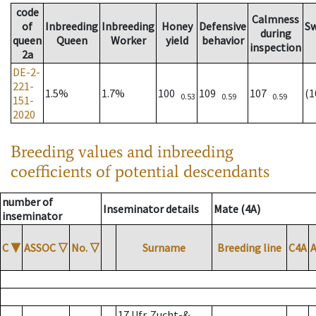
code
Calmness
of
Inbreeding
Inbreeding
Honey
Defensive
S
during
queen
Queen
Worker
yield
behavior
inspection
2a
DE-2-
221-
1.5%
1.7%
100
109
107
(
0.53
0.59
0.59
151-
2020
Breeding values and inbreeding
coefficients of potential descendants
number of
Inseminator details
Mate (4A)
inseminator
C
▼
ASSOC
▽
No.
▽
Surname
Breeding line
C4A
17 Ufr. Zucht-&