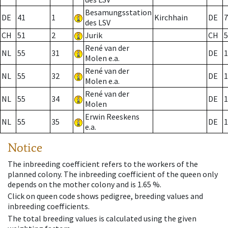
Besamungsstation
DE
41
1
Kirchhain
DE
7
des LSV
CH
51
2
Jurik
CH
5
René van der
NL
55
31
DE
1
Molen e.a.
René van der
NL
55
32
DE
1
Molen e.a.
René van der
NL
55
34
DE
1
Molen
Erwin Reeskens
NL
55
35
DE
1
e.a.
Notice
The inbreeding coefficient refers to the workers of the
planned colony. The inbreeding coefficient of the queen only
depends on the mother colony and is 1.65 %.
Click on queen code shows pedigree, breeding values and
inbreeding coefficients.
The total breeding values is calculated using the given