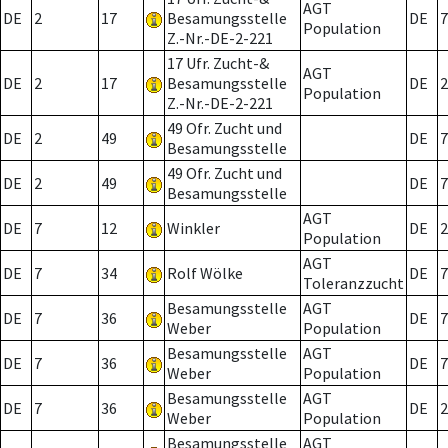
AGT
DE
2
17
Besamungsstelle
DE
7
Population
Z.-Nr.-DE-2-221
17 Ufr. Zucht-&
AGT
DE
2
17
Besamungsstelle
DE
2
Population
Z.-Nr.-DE-2-221
49 Ofr. Zucht und
DE
2
49
DE
7
Besamungsstelle
49 Ofr. Zucht und
DE
2
49
DE
7
Besamungsstelle
AGT
DE
7
12
Winkler
DE
2
Population
AGT
DE
7
34
Rolf Wölke
DE
7
Toleranzzucht
Besamungsstelle
AGT
DE
7
36
DE
7
Weber
Population
Besamungsstelle
AGT
DE
7
36
DE
7
Weber
Population
Besamungsstelle
AGT
DE
7
36
DE
2
Weber
Population
Besamungsstelle
AGT