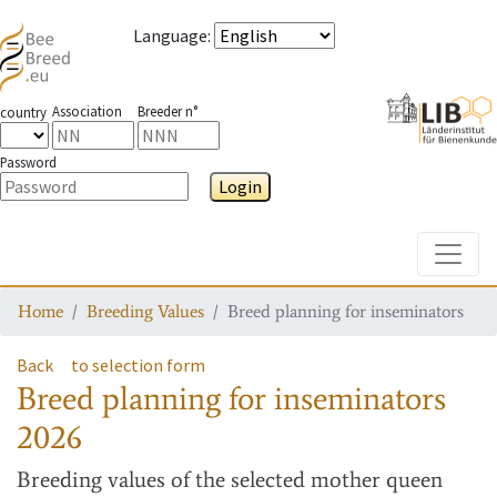
Language
:
Association
Breeder n°
country
Password
Login
Toggle
Home
Breeding Values
Breed planning for inseminators
Back
to selection form
Breed planning for inseminators
2026
Breeding values
of the selected mother queen