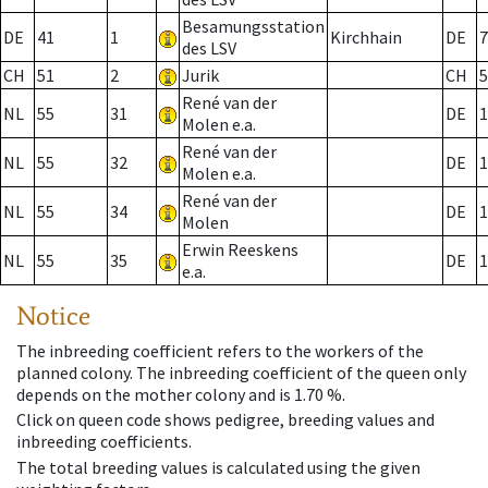
Besamungsstation
DE
41
1
Kirchhain
DE
7
des LSV
CH
51
2
Jurik
CH
5
René van der
NL
55
31
DE
1
Molen e.a.
René van der
NL
55
32
DE
1
Molen e.a.
René van der
NL
55
34
DE
1
Molen
Erwin Reeskens
NL
55
35
DE
1
e.a.
Notice
The inbreeding coefficient refers to the workers of the
planned colony. The inbreeding coefficient of the queen only
depends on the mother colony and is 1.70 %.
Click on queen code shows pedigree, breeding values and
inbreeding coefficients.
The total breeding values is calculated using the given