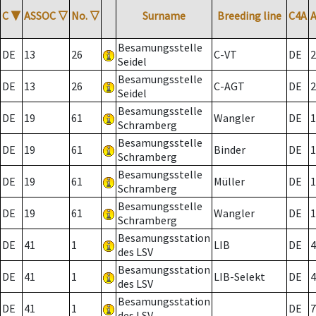
C
▼
ASSOC
▽
No.
▽
Surname
Breeding line
C4A
Besamungsstelle
DE
13
26
C-VT
DE
2
Seidel
Besamungsstelle
DE
13
26
C-AGT
DE
2
Seidel
Besamungsstelle
DE
19
61
Wangler
DE
1
Schramberg
Besamungsstelle
DE
19
61
Binder
DE
1
Schramberg
Besamungsstelle
DE
19
61
Müller
DE
1
Schramberg
Besamungsstelle
DE
19
61
Wangler
DE
1
Schramberg
Besamungsstation
DE
41
1
LIB
DE
4
des LSV
Besamungsstation
DE
41
1
LIB-Selekt
DE
4
des LSV
Besamungsstation
DE
41
1
DE
7
des LSV