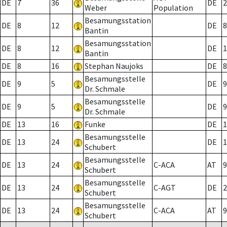
DE
7
36
DE
2
Weber
Population
Besamungsstation
DE
8
12
DE
8
Bantin
Besamungsstation
DE
8
12
DE
1
Bantin
DE
8
16
Stephan Naujoks
DE
8
Besamungsstelle
DE
9
5
DE
9
Dr. Schmale
Besamungsstelle
DE
9
5
DE
9
Dr. Schmale
DE
13
16
Funke
DE
1
Besamungsstelle
DE
13
24
DE
1
Schubert
Besamungsstelle
DE
13
24
C-ACA
AT
9
Schubert
Besamungsstelle
DE
13
24
C-AGT
DE
2
Schubert
Besamungsstelle
DE
13
24
C-ACA
AT
9
Schubert