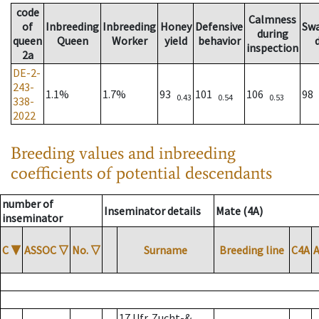
code
Calmness
of
Inbreeding
Inbreeding
Honey
Defensive
Sw
during
queen
Queen
Worker
yield
behavior
inspection
2a
DE-2-
243-
1.1%
1.7%
93
101
106
98
0.43
0.54
0.53
338-
2022
Breeding values and inbreeding
coefficients of potential descendants
number of
Inseminator details
Mate (4A)
inseminator
C
▼
ASSOC
▽
No.
▽
Surname
Breeding line
C4A
17 Ufr. Zucht-&