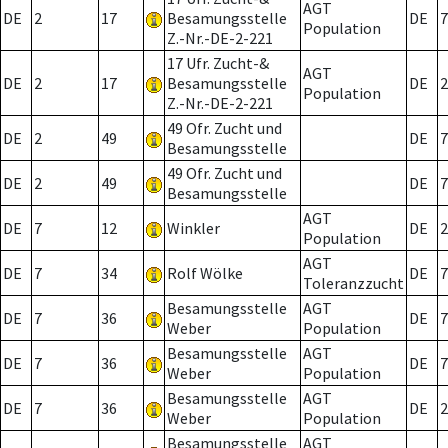
AGT
DE
2
17
Besamungsstelle
DE
7
Population
Z.-Nr.-DE-2-221
17 Ufr. Zucht-&
AGT
DE
2
17
Besamungsstelle
DE
2
Population
Z.-Nr.-DE-2-221
49 Ofr. Zucht und
DE
2
49
DE
7
Besamungsstelle
49 Ofr. Zucht und
DE
2
49
DE
7
Besamungsstelle
AGT
DE
7
12
Winkler
DE
2
Population
AGT
DE
7
34
Rolf Wölke
DE
7
Toleranzzucht
Besamungsstelle
AGT
DE
7
36
DE
7
Weber
Population
Besamungsstelle
AGT
DE
7
36
DE
7
Weber
Population
Besamungsstelle
AGT
DE
7
36
DE
2
Weber
Population
Besamungsstelle
AGT