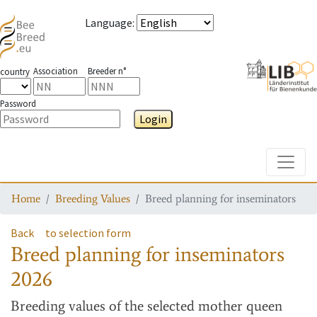
Language
:
Association
Breeder n°
country
Password
Login
Toggle
Home
Breeding Values
Breed planning for inseminators
Back
to selection form
Breed planning for inseminators
2026
Breeding values
of the selected mother queen