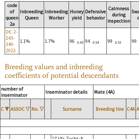
code
Calmness
of
Inbreeding
Inbreeding
Honey
Defensive
Sw
during
queen
Queen
Worker
yield
behavior
inspection
2a
DE-2-
243-
1.1%
1.7%
96
94
99
99
0.43
0.54
0.53
340-
2022
Breeding values and inbreeding
coefficients of potential descendants
number of
Inseminator details
Mate (4A)
inseminator
C
▼
ASSOC
▽
No.
▽
Surname
Breeding line
C4A
17 Ufr. Zucht-&