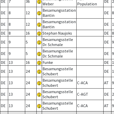
DE
7
36
DE
2
Weber
Population
Besamungsstation
DE
8
12
DE
8
Bantin
Besamungsstation
DE
8
12
DE
1
Bantin
DE
8
16
Stephan Naujoks
DE
8
Besamungsstelle
DE
9
5
DE
9
Dr. Schmale
Besamungsstelle
DE
9
5
DE
9
Dr. Schmale
DE
13
16
Funke
DE
1
Besamungsstelle
DE
13
24
DE
1
Schubert
Besamungsstelle
DE
13
24
C-ACA
AT
9
Schubert
Besamungsstelle
DE
13
24
C-AGT
DE
2
Schubert
Besamungsstelle
DE
13
24
C-ACA
AT
9
Schubert