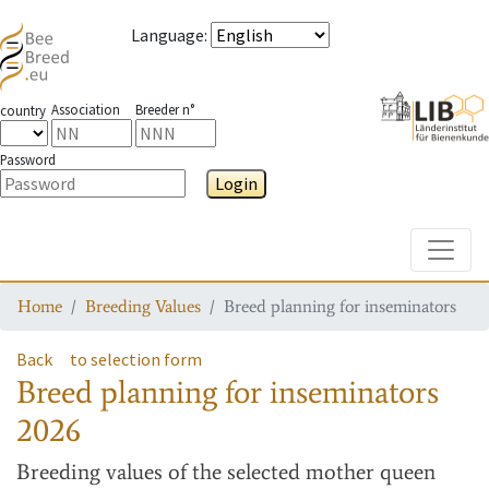
Language
:
Association
Breeder n°
country
Password
Login
Toggle
Home
Breeding Values
Breed planning for inseminators
Back
to selection form
Breed planning for inseminators
2026
Breeding values
of the selected mother queen