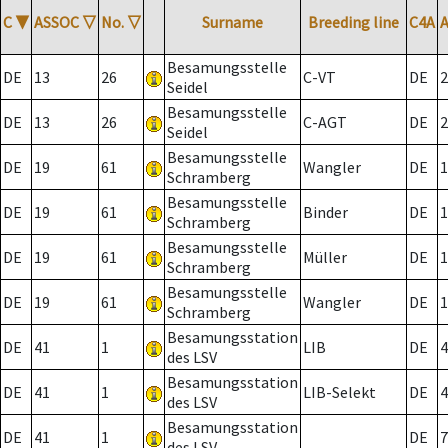
C
▼
ASSOC
▽
No.
▽
Surname
Breeding line
C4A
Besamungsstelle
DE
13
26
C-VT
DE
2
Seidel
Besamungsstelle
DE
13
26
C-AGT
DE
2
Seidel
Besamungsstelle
DE
19
61
Wangler
DE
1
Schramberg
Besamungsstelle
DE
19
61
Binder
DE
1
Schramberg
Besamungsstelle
DE
19
61
Müller
DE
1
Schramberg
Besamungsstelle
DE
19
61
Wangler
DE
1
Schramberg
Besamungsstation
DE
41
1
LIB
DE
4
des LSV
Besamungsstation
DE
41
1
LIB-Selekt
DE
4
des LSV
Besamungsstation
DE
41
1
DE
7
des LSV