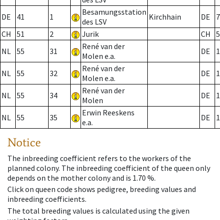
Besamungsstation
DE
41
1
Kirchhain
DE
7
des LSV
CH
51
2
Jurik
CH
5
René van der
NL
55
31
DE
1
Molen e.a.
René van der
NL
55
32
DE
1
Molen e.a.
René van der
NL
55
34
DE
1
Molen
Erwin Reeskens
NL
55
35
DE
1
e.a.
Notice
The inbreeding coefficient refers to the workers of the
planned colony. The inbreeding coefficient of the queen only
depends on the mother colony and is 1.70 %.
Click on queen code shows pedigree, breeding values and
inbreeding coefficients.
The total breeding values is calculated using the given