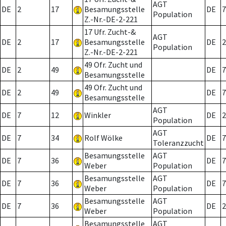
AGT
DE
2
17
Besamungsstelle
DE
7
Population
Z.-Nr.-DE-2-221
17 Ufr. Zucht-&
AGT
DE
2
17
Besamungsstelle
DE
2
Population
Z.-Nr.-DE-2-221
49 Ofr. Zucht und
DE
2
49
DE
7
Besamungsstelle
49 Ofr. Zucht und
DE
2
49
DE
7
Besamungsstelle
AGT
DE
7
12
Winkler
DE
2
Population
AGT
DE
7
34
Rolf Wölke
DE
7
Toleranzzucht
Besamungsstelle
AGT
DE
7
36
DE
7
Weber
Population
Besamungsstelle
AGT
DE
7
36
DE
7
Weber
Population
Besamungsstelle
AGT
DE
7
36
DE
2
Weber
Population
Besamungsstelle
AGT