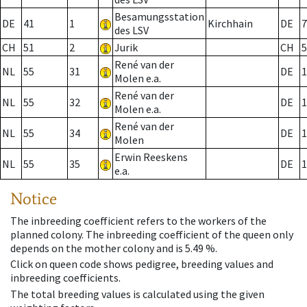
Besamungsstation
DE
41
1
Kirchhain
DE
7
des LSV
CH
51
2
Jurik
CH
5
René van der
NL
55
31
DE
1
Molen e.a.
René van der
NL
55
32
DE
1
Molen e.a.
René van der
NL
55
34
DE
1
Molen
Erwin Reeskens
NL
55
35
DE
1
e.a.
Notice
The inbreeding coefficient refers to the workers of the
planned colony. The inbreeding coefficient of the queen only
depends on the mother colony and is 5.49 %.
Click on queen code shows pedigree, breeding values and
inbreeding coefficients.
The total breeding values is calculated using the given