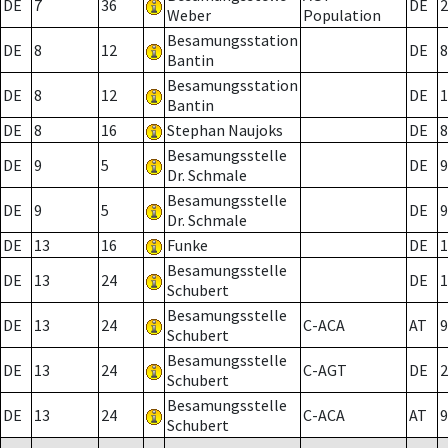
DE
7
36
DE
2
Weber
Population
Besamungsstation
DE
8
12
DE
8
Bantin
Besamungsstation
DE
8
12
DE
1
Bantin
DE
8
16
Stephan Naujoks
DE
8
Besamungsstelle
DE
9
5
DE
9
Dr. Schmale
Besamungsstelle
DE
9
5
DE
9
Dr. Schmale
DE
13
16
Funke
DE
1
Besamungsstelle
DE
13
24
DE
1
Schubert
Besamungsstelle
DE
13
24
C-ACA
AT
9
Schubert
Besamungsstelle
DE
13
24
C-AGT
DE
2
Schubert
Besamungsstelle
DE
13
24
C-ACA
AT
9
Schubert