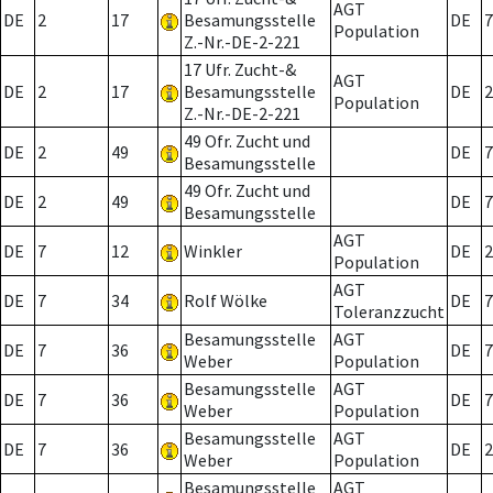
AGT
DE
2
17
Besamungsstelle
DE
7
Population
Z.-Nr.-DE-2-221
17 Ufr. Zucht-&
AGT
DE
2
17
Besamungsstelle
DE
2
Population
Z.-Nr.-DE-2-221
49 Ofr. Zucht und
DE
2
49
DE
7
Besamungsstelle
49 Ofr. Zucht und
DE
2
49
DE
7
Besamungsstelle
AGT
DE
7
12
Winkler
DE
2
Population
AGT
DE
7
34
Rolf Wölke
DE
7
Toleranzzucht
Besamungsstelle
AGT
DE
7
36
DE
7
Weber
Population
Besamungsstelle
AGT
DE
7
36
DE
7
Weber
Population
Besamungsstelle
AGT
DE
7
36
DE
2
Weber
Population
Besamungsstelle
AGT