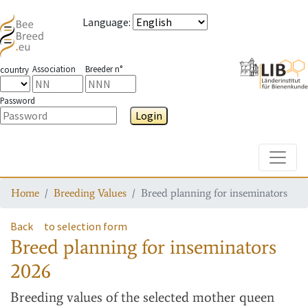
Language
:
Association
Breeder n°
country
Password
Login
Toggle
Home
Breeding Values
Breed planning for inseminators
Back
to selection form
Breed planning for inseminators
2026
Breeding values
of the selected mother queen