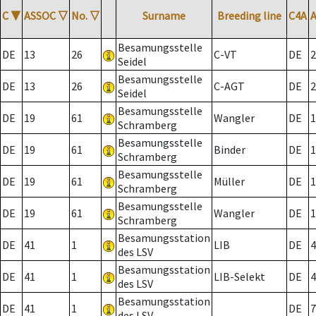
C
▼
ASSOC
▽
No.
▽
Surname
Breeding line
C4A
Besamungsstelle
DE
13
26
C-VT
DE
2
Seidel
Besamungsstelle
DE
13
26
C-AGT
DE
2
Seidel
Besamungsstelle
DE
19
61
Wangler
DE
1
Schramberg
Besamungsstelle
DE
19
61
Binder
DE
1
Schramberg
Besamungsstelle
DE
19
61
Müller
DE
1
Schramberg
Besamungsstelle
DE
19
61
Wangler
DE
1
Schramberg
Besamungsstation
DE
41
1
LIB
DE
4
des LSV
Besamungsstation
DE
41
1
LIB-Selekt
DE
4
des LSV
Besamungsstation
DE
41
1
DE
7
des LSV