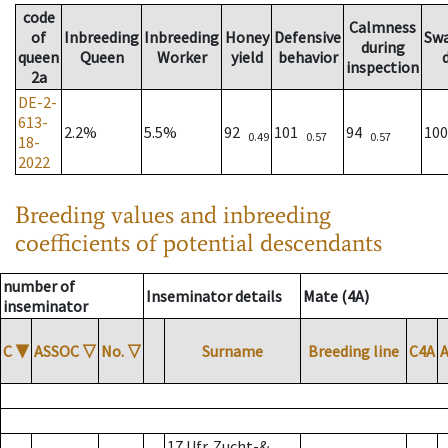
code
Calmness
of
Inbreeding
Inbreeding
Honey
Defensive
Sw
during
queen
Queen
Worker
yield
behavior
inspection
2a
DE-2-
613-
2.2%
5.5%
92
101
94
10
0.49
0.57
0.57
18-
2022
Breeding values and inbreeding
coefficients of potential descendants
number of
Inseminator details
Mate (4A)
inseminator
C
▼
ASSOC
▽
No.
▽
Surname
Breeding line
C4A
17 Ufr. Zucht-&