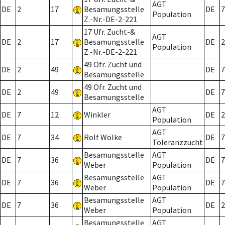
AGT
DE
2
17
Besamungsstelle
DE
7
Population
Z.-Nr.-DE-2-221
17 Ufr. Zucht-&
AGT
DE
2
17
Besamungsstelle
DE
2
Population
Z.-Nr.-DE-2-221
49 Ofr. Zucht und
DE
2
49
DE
7
Besamungsstelle
49 Ofr. Zucht und
DE
2
49
DE
7
Besamungsstelle
AGT
DE
7
12
Winkler
DE
2
Population
AGT
DE
7
34
Rolf Wölke
DE
7
Toleranzzucht
Besamungsstelle
AGT
DE
7
36
DE
7
Weber
Population
Besamungsstelle
AGT
DE
7
36
DE
7
Weber
Population
Besamungsstelle
AGT
DE
7
36
DE
2
Weber
Population
Besamungsstelle
AGT