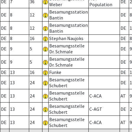
DE
7
36
DE
2
Weber
Population
Besamungsstation
DE
8
12
DE
8
Bantin
Besamungsstation
DE
8
12
DE
1
Bantin
DE
8
16
Stephan Naujoks
DE
8
Besamungsstelle
DE
9
5
DE
9
Dr. Schmale
Besamungsstelle
DE
9
5
DE
9
Dr. Schmale
DE
13
16
Funke
DE
1
Besamungsstelle
DE
13
24
DE
1
Schubert
Besamungsstelle
DE
13
24
C-ACA
AT
9
Schubert
Besamungsstelle
DE
13
24
C-AGT
DE
2
Schubert
Besamungsstelle
DE
13
24
C-ACA
AT
9
Schubert