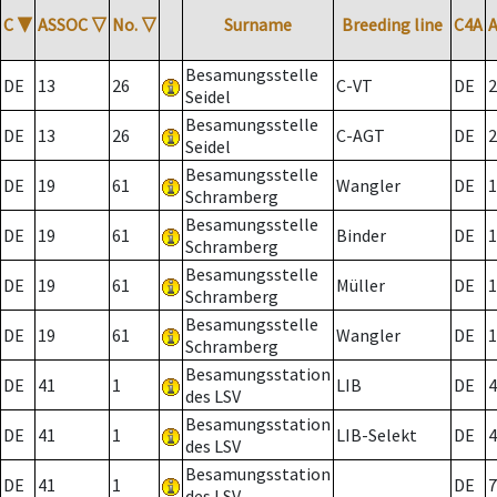
C
▼
ASSOC
▽
No.
▽
Surname
Breeding line
C4A
Besamungsstelle
DE
13
26
C-VT
DE
2
Seidel
Besamungsstelle
DE
13
26
C-AGT
DE
2
Seidel
Besamungsstelle
DE
19
61
Wangler
DE
1
Schramberg
Besamungsstelle
DE
19
61
Binder
DE
1
Schramberg
Besamungsstelle
DE
19
61
Müller
DE
1
Schramberg
Besamungsstelle
DE
19
61
Wangler
DE
1
Schramberg
Besamungsstation
DE
41
1
LIB
DE
4
des LSV
Besamungsstation
DE
41
1
LIB-Selekt
DE
4
des LSV
Besamungsstation
DE
41
1
DE
7
des LSV