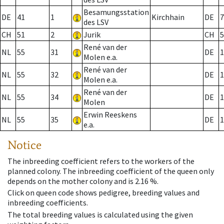
Besamungsstation
DE
41
1
Kirchhain
DE
7
des LSV
CH
51
2
Jurik
CH
5
René van der
NL
55
31
DE
1
Molen e.a.
René van der
NL
55
32
DE
1
Molen e.a.
René van der
NL
55
34
DE
1
Molen
Erwin Reeskens
NL
55
35
DE
1
e.a.
Notice
The inbreeding coefficient refers to the workers of the
planned colony. The inbreeding coefficient of the queen only
depends on the mother colony and is 2.16 %.
Click on queen code shows pedigree, breeding values and
inbreeding coefficients.
The total breeding values is calculated using the given