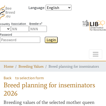
Language
:
Association
Breeder n°
country
Password
Login
Toggle
Home
Breeding Values
Breed planning for inseminators
Back
to selection form
Breed planning for inseminators
2026
Breeding values
of the selected mother queen