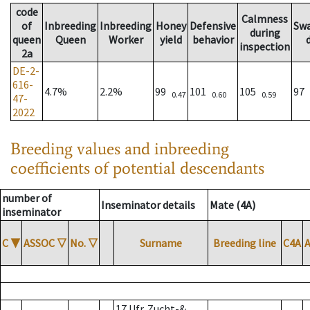
code
Calmness
of
Inbreeding
Inbreeding
Honey
Defensive
Sw
during
queen
Queen
Worker
yield
behavior
inspection
2a
DE-2-
616-
4.7%
2.2%
99
101
105
97
0.47
0.60
0.59
47-
2022
Breeding values and inbreeding
coefficients of potential descendants
number of
Inseminator details
Mate (4A)
inseminator
C
▼
ASSOC
▽
No.
▽
Surname
Breeding line
C4A
17 Ufr. Zucht-&