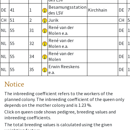
Besamungsstation
DE
41
1
Kirchhain
DE
7
des LSV
CH
51
2
Jurik
CH
5
René van der
NL
55
31
DE
1
Molen e.a.
René van der
NL
55
32
DE
1
Molen e.a.
René van der
NL
55
34
DE
1
Molen
Erwin Reeskens
NL
55
35
DE
1
e.a.
Notice
The inbreeding coefficient refers to the workers of the
planned colony. The inbreeding coefficient of the queen only
depends on the mother colony and is 1.23 %.
Click on queen code shows pedigree, breeding values and
inbreeding coefficients.
The total breeding values is calculated using the given