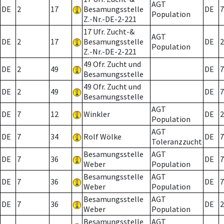
AGT
DE
2
17
Besamungsstelle
DE
7
Population
Z.-Nr.-DE-2-221
17 Ufr. Zucht-&
AGT
DE
2
17
Besamungsstelle
DE
2
Population
Z.-Nr.-DE-2-221
49 Ofr. Zucht und
DE
2
49
DE
7
Besamungsstelle
49 Ofr. Zucht und
DE
2
49
DE
7
Besamungsstelle
AGT
DE
7
12
Winkler
DE
2
Population
AGT
DE
7
34
Rolf Wölke
DE
7
Toleranzzucht
Besamungsstelle
AGT
DE
7
36
DE
7
Weber
Population
Besamungsstelle
AGT
DE
7
36
DE
7
Weber
Population
Besamungsstelle
AGT
DE
7
36
DE
2
Weber
Population
Besamungsstelle
AGT