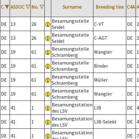
C
▼
ASSOC
▽
No.
▽
Surname
Breeding line
C4A
Besamungsstelle
DE
13
26
C-VT
DE
2
Seidel
Besamungsstelle
DE
13
26
C-AGT
DE
2
Seidel
Besamungsstelle
DE
19
61
Wangler
DE
1
Schramberg
Besamungsstelle
DE
19
61
Binder
DE
1
Schramberg
Besamungsstelle
DE
19
61
Müller
DE
1
Schramberg
Besamungsstelle
DE
19
61
Wangler
DE
1
Schramberg
Besamungsstation
DE
41
1
LIB
DE
4
des LSV
Besamungsstation
DE
41
1
LIB-Selekt
DE
4
des LSV
Besamungsstation
DE
41
1
DE
7
des LSV