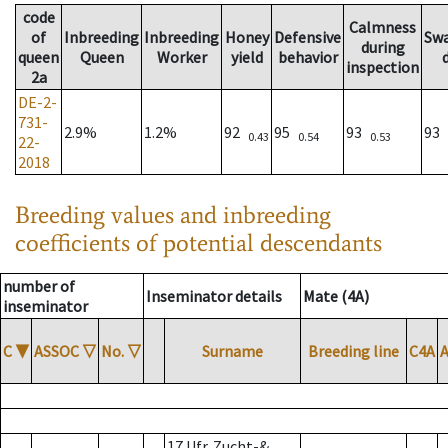
code
Calmness
of
Inbreeding
Inbreeding
Honey
Defensive
Sw
during
queen
Queen
Worker
yield
behavior
inspection
2a
DE-2-
731-
2.9%
1.2%
92
95
93
93
0.43
0.54
0.53
22-
2018
Breeding values and inbreeding
coefficients of potential descendants
number of
Inseminator details
Mate (4A)
inseminator
C
▼
ASSOC
▽
No.
▽
Surname
Breeding line
C4A
17 Ufr. Zucht-&