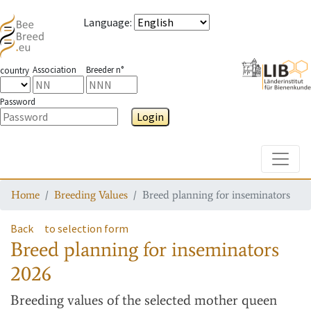
Language
:
Association
Breeder n°
country
Password
Login
Toggle
Home
Breeding Values
Breed planning for inseminators
Back
to selection form
Breed planning for inseminators
2026
Breeding values
of the selected mother queen