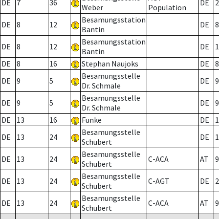
DE
7
36
DE
2
Weber
Population
Besamungsstation
DE
8
12
DE
8
Bantin
Besamungsstation
DE
8
12
DE
1
Bantin
DE
8
16
Stephan Naujoks
DE
8
Besamungsstelle
DE
9
5
DE
9
Dr. Schmale
Besamungsstelle
DE
9
5
DE
9
Dr. Schmale
DE
13
16
Funke
DE
1
Besamungsstelle
DE
13
24
DE
1
Schubert
Besamungsstelle
DE
13
24
C-ACA
AT
9
Schubert
Besamungsstelle
DE
13
24
C-AGT
DE
2
Schubert
Besamungsstelle
DE
13
24
C-ACA
AT
9
Schubert