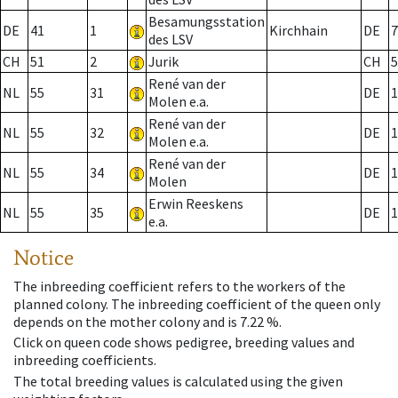
Besamungsstation
DE
41
1
Kirchhain
DE
7
des LSV
CH
51
2
Jurik
CH
5
René van der
NL
55
31
DE
1
Molen e.a.
René van der
NL
55
32
DE
1
Molen e.a.
René van der
NL
55
34
DE
1
Molen
Erwin Reeskens
NL
55
35
DE
1
e.a.
Notice
The inbreeding coefficient refers to the workers of the
planned colony. The inbreeding coefficient of the queen only
depends on the mother colony and is 7.22 %.
Click on queen code shows pedigree, breeding values and
inbreeding coefficients.
The total breeding values is calculated using the given