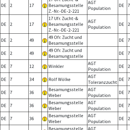
AGT
DE
2
17
Besamungsstelle
DE
7
Population
Z.-Nr.-DE-2-221
17 Ufr. Zucht-&
AGT
DE
2
17
Besamungsstelle
DE
2
Population
Z.-Nr.-DE-2-221
49 Ofr. Zucht und
DE
2
49
DE
7
Besamungsstelle
49 Ofr. Zucht und
DE
2
49
DE
7
Besamungsstelle
AGT
DE
7
12
Winkler
DE
2
Population
AGT
DE
7
34
Rolf Wölke
DE
7
Toleranzzucht
Besamungsstelle
AGT
DE
7
36
DE
7
Weber
Population
Besamungsstelle
AGT
DE
7
36
DE
7
Weber
Population
Besamungsstelle
AGT
DE
7
36
DE
2
Weber
Population
Besamungsstelle
AGT