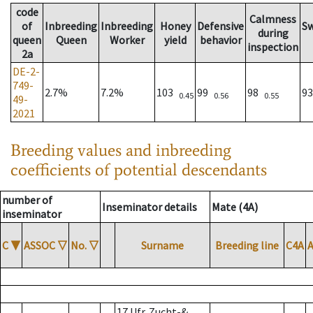
code
Calmness
of
Inbreeding
Inbreeding
Honey
Defensive
S
during
queen
Queen
Worker
yield
behavior
inspection
2a
DE-2-
749-
2.7%
7.2%
103
99
98
9
0.45
0.56
0.55
49-
2021
Breeding values and inbreeding
coefficients of potential descendants
number of
Inseminator details
Mate (4A)
inseminator
C
▼
ASSOC
▽
No.
▽
Surname
Breeding line
C4A
17 Ufr. Zucht-&