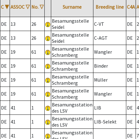
C
▼
ASSOC
▽
No.
▽
Surname
Breeding line
C4A
Besamungsstelle
DE
13
26
C-VT
DE
2
Seidel
Besamungsstelle
DE
13
26
C-AGT
DE
2
Seidel
Besamungsstelle
DE
19
61
Wangler
DE
1
Schramberg
Besamungsstelle
DE
19
61
Binder
DE
1
Schramberg
Besamungsstelle
DE
19
61
Müller
DE
1
Schramberg
Besamungsstelle
DE
19
61
Wangler
DE
1
Schramberg
Besamungsstation
DE
41
1
LIB
DE
4
des LSV
Besamungsstation
DE
41
1
LIB-Selekt
DE
4
des LSV
Besamungsstation
DE
41
1
DE
7
des LSV