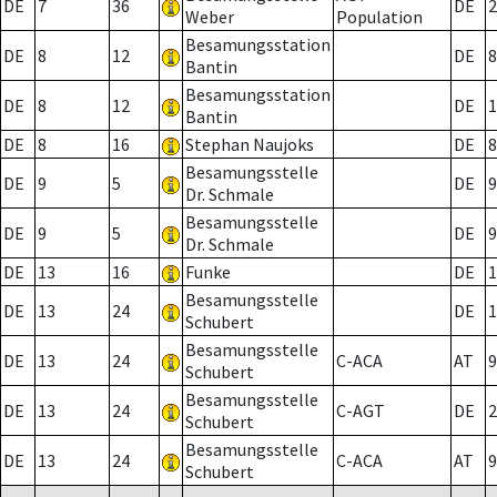
DE
7
36
DE
2
Weber
Population
Besamungsstation
DE
8
12
DE
8
Bantin
Besamungsstation
DE
8
12
DE
1
Bantin
DE
8
16
Stephan Naujoks
DE
8
Besamungsstelle
DE
9
5
DE
9
Dr. Schmale
Besamungsstelle
DE
9
5
DE
9
Dr. Schmale
DE
13
16
Funke
DE
1
Besamungsstelle
DE
13
24
DE
1
Schubert
Besamungsstelle
DE
13
24
C-ACA
AT
9
Schubert
Besamungsstelle
DE
13
24
C-AGT
DE
2
Schubert
Besamungsstelle
DE
13
24
C-ACA
AT
9
Schubert