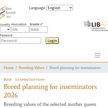
Language
:
Association
Breeder n°
country
Password
Login
Toggle
Home
Breeding Values
Breed planning for inseminators
Back
to selection form
Breed planning for inseminators
2026
Breeding values
of the selected mother queen