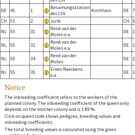
Besamungsstation
DE
41
1
Kirchhain
DE
7
des LSV
CH
51
2
Jurik
CH
5
René van der
NL
55
31
DE
1
Molen e.a.
René van der
NL
55
32
DE
1
Molen e.a.
René van der
NL
55
34
DE
1
Molen
Erwin Reeskens
NL
55
35
DE
1
e.a.
Notice
The inbreeding coefficient refers to the workers of the
planned colony. The inbreeding coefficient of the queen only
depends on the mother colony and is 1.89 %.
Click on queen code shows pedigree, breeding values and
inbreeding coefficients.
The total breeding values is calculated using the given