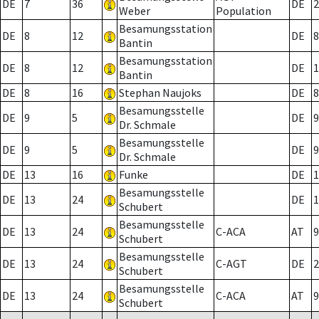
DE
7
36
DE
2
Weber
Population
Besamungsstation
DE
8
12
DE
8
Bantin
Besamungsstation
DE
8
12
DE
1
Bantin
DE
8
16
Stephan Naujoks
DE
8
Besamungsstelle
DE
9
5
DE
9
Dr. Schmale
Besamungsstelle
DE
9
5
DE
9
Dr. Schmale
DE
13
16
Funke
DE
1
Besamungsstelle
DE
13
24
DE
1
Schubert
Besamungsstelle
DE
13
24
C-ACA
AT
9
Schubert
Besamungsstelle
DE
13
24
C-AGT
DE
2
Schubert
Besamungsstelle
DE
13
24
C-ACA
AT
9
Schubert