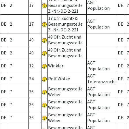
AGT
DE
2
17
Besamungsstelle
DE
7
Population
Z.-Nr.-DE-2-221
17 Ufr. Zucht-&
AGT
DE
2
17
Besamungsstelle
DE
2
Population
Z.-Nr.-DE-2-221
49 Ofr. Zucht und
DE
2
49
DE
7
Besamungsstelle
49 Ofr. Zucht und
DE
2
49
DE
7
Besamungsstelle
AGT
DE
7
12
Winkler
DE
2
Population
AGT
DE
7
34
Rolf Wölke
DE
7
Toleranzzucht
Besamungsstelle
AGT
DE
7
36
DE
7
Weber
Population
Besamungsstelle
AGT
DE
7
36
DE
7
Weber
Population
Besamungsstelle
AGT
DE
7
36
DE
2
Weber
Population
Besamungsstelle
AGT