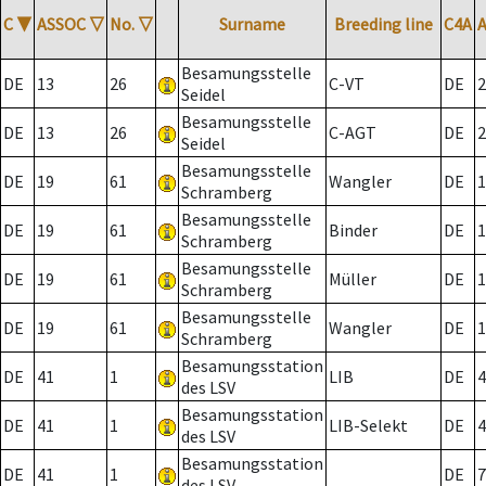
C
▼
ASSOC
▽
No.
▽
Surname
Breeding line
C4A
Besamungsstelle
DE
13
26
C-VT
DE
2
Seidel
Besamungsstelle
DE
13
26
C-AGT
DE
2
Seidel
Besamungsstelle
DE
19
61
Wangler
DE
1
Schramberg
Besamungsstelle
DE
19
61
Binder
DE
1
Schramberg
Besamungsstelle
DE
19
61
Müller
DE
1
Schramberg
Besamungsstelle
DE
19
61
Wangler
DE
1
Schramberg
Besamungsstation
DE
41
1
LIB
DE
4
des LSV
Besamungsstation
DE
41
1
LIB-Selekt
DE
4
des LSV
Besamungsstation
DE
41
1
DE
7
des LSV