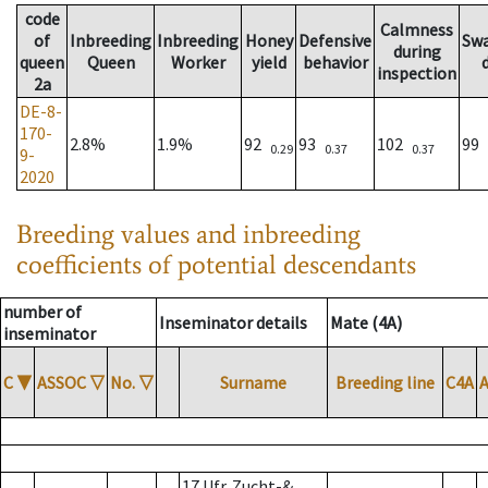
code
Calmness
of
Inbreeding
Inbreeding
Honey
Defensive
Sw
during
queen
Queen
Worker
yield
behavior
inspection
2a
DE-8-
170-
2.8%
1.9%
92
93
102
99
0.29
0.37
0.37
9-
2020
Breeding values and inbreeding
coefficients of potential descendants
number of
Inseminator details
Mate (4A)
inseminator
C
▼
ASSOC
▽
No.
▽
Surname
Breeding line
C4A
17 Ufr. Zucht-&