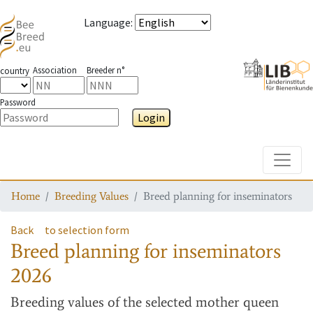
Language
:
Association
Breeder n°
country
Password
Login
Toggle
Home
Breeding Values
Breed planning for inseminators
Back
to selection form
Breed planning for inseminators
2026
Breeding values
of the selected mother queen