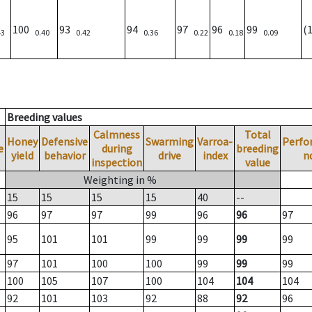
100
93
94
97
96
99
(
43
0.40
0.42
0.36
0.22
0.18
0.09
Breeding values
Calmness
Total
Honey
Defensive
Swarming
Varroa-
Perfo
e
during
breeding
yield
behavior
drive
index
n
inspection
value
Weighting in %
15
15
15
15
40
--
96
97
97
99
96
96
97
95
101
101
99
99
99
99
97
101
100
100
99
99
99
100
105
107
100
104
104
104
92
101
103
92
88
92
96