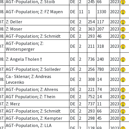
08.
AGT-Population, Z: Stoib
DE
2
245
66
2023
08.
AGT-Population; Z: FZ Mayen
DE
11
1
1330
2022
07.
Z: Deller
DE
2
254
117
2022
08.
Z: Moser
DE
2
363
207
2023
08.
AGT-Population; Z: Schmidt
DE
2
293
46
2022
AGT-Population; Z:
07.
DE
2
211
318
2023
Wintersperger
08.
Z: Angela Tholen †
DE
2
736
240
2022
07.
AGT-Population; Z: Solleder
DE
2
256
780
2023
Ca.- Sklenar; Z: Andreas
08.
DE
2
308
14
2022
Levcenko
07.
AGT-Population; Z: Ahrens
DE
2
221
74
2023
07.
AGT Population; Z: Thein
DE
2
752
14
2023
07.
Z: Merz
DE
2
737
11
2023
07.
AGT-Population; Z: Schmidt
DE
2
293
66
2023
07.
AGT-Population, Z: Kempter
DE
2
298
45
2020
AGT-Population, Z: LLA
07.
DE
2
128
69
2023