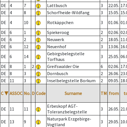
DE
4
7
Lattbusch
3
22.05.
17.
DE
4
8
Schorfheide-Wildfang
3
15.05.
15.
DE
4
10
Rotkäppchen
3
01.06.
01.
DE
6
1
Spiekeroog
2
02.06.
02.
DE
6
2
Neuwerk
2
18.05.
11.
DE
6
12
Neuenhof
3
13.06.
16.
Gebirgsbelegstelle
DE
6
14
3
25.05.
06.
Torfhaus
DE
8
1
2
Greifswalder Oie
6
02.06.
17.
DE
8
3
Dornbusch
2
26.06.
23.
DE
11
3
Inselbelegstelle Borkum
2
09.05.
18.
C
▼
ASSOC
No.
D
Code
Surname
TM
from
t
Erbeskopf AGT-
DE
11
11
3
26.05.
21.
Toleranzbelegstelle
Naturpark Erzgebirge-
DE
13
9
3
29.05.
10.
Vogtland