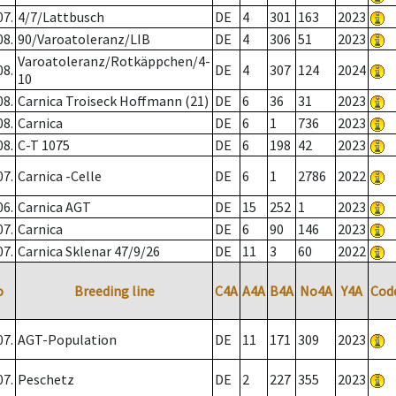
07.
4/7/Lattbusch
DE
4
301
163
2023
08.
90/Varoatoleranz/LIB
DE
4
306
51
2023
Varoatoleranz/Rotkäppchen/4-
08.
DE
4
307
124
2024
10
08.
Carnica Troiseck Hoffmann (21)
DE
6
36
31
2023
08.
Carnica
DE
6
1
736
2023
08.
C-T 1075
DE
6
198
42
2023
07.
Carnica -Celle
DE
6
1
2786
2022
06.
Carnica AGT
DE
15
252
1
2023
07.
Carnica
DE
6
90
146
2023
07.
Carnica Sklenar 47/9/26
DE
11
3
60
2022
o
Breeding line
C4A
A4A
B4A
No4A
Y4A
Cod
07.
AGT-Population
DE
11
171
309
2023
07.
Peschetz
DE
2
227
355
2023