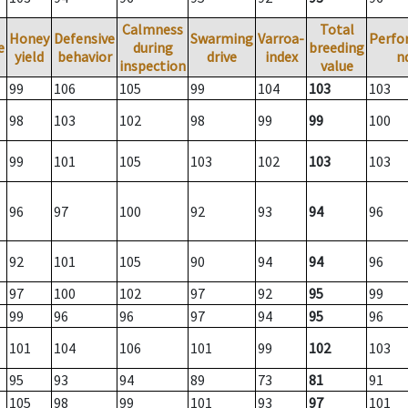
Calmness
Total
Honey
Defensive
Swarming
Varroa-
Perfo
e
during
breeding
yield
behavior
drive
index
n
inspection
value
99
106
105
99
104
103
103
98
103
102
98
99
99
100
99
101
105
103
102
103
103
96
97
100
92
93
94
96
92
101
105
90
94
94
96
97
100
102
97
92
95
99
99
96
96
97
94
95
96
101
104
106
101
99
102
103
95
93
94
89
73
81
91
105
98
99
101
93
97
101