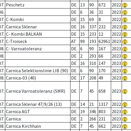
07.
Peschetz
DE
13
90
672
2022
06.
DE
6
36
31
2023
07.
C-Kombi
DE
15
69
8
2022
07.
Carnica Sklenar
DE
16
337
232
2023
07.
C- Kombi BALKAN
DE
15
233
12
2022
07.
C-Troiseck
AT
99
193
62961
2023
08.
C- Varroatoleranz
DE
6
90
167
2023
08.
DE
2
293
66
2023
07.
DE
16
310
147
2023
07.
Carnica Selektionslinie LIB (90)
DE
6
90
170
2023
08.
Carnica-03 (40)
DE
17
208
49
2023
07.
Carnica Varroatoleranz (SMR)
DE
7
45
658
2023
07.
Carnica Sklenar 47/9/26 (13)
DE
14
21
1317
2022
07.
Carnica AGT
DE
19
346
803
2023
07.
Carnica
DE
2
266
231
2023
08.
Carnica Kirchhain
DE
7
45
662
2023