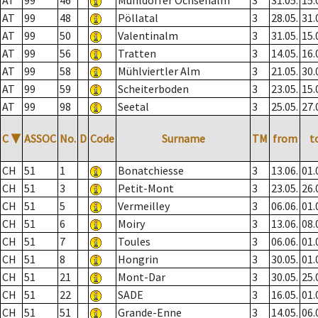
AT
99
46
Mühldorfer Ochsenalm
3
31.05.
15.
AT
99
48
Pöllatal
3
28.05.
31.
AT
99
50
Valentinalm
3
31.05.
15.
AT
99
56
Tratten
3
14.05.
16.
AT
99
58
Mühlviertler Alm
3
21.05.
30.
AT
99
59
Scheiterboden
3
23.05.
15.
AT
99
98
Seetal
3
25.05.
27.
C
▼
ASSOC
No.
D
Code
Surname
TM
from
t
CH
51
1
Bonatchiesse
3
13.06.
01.
CH
51
3
Petit-Mont
3
23.05.
26.
CH
51
5
Vermeilley
3
06.06.
01.
CH
51
6
Moiry
3
13.06.
08.
CH
51
7
Toules
3
06.06.
01.
CH
51
8
Hongrin
3
30.05.
01.
CH
51
21
Mont-Dar
3
30.05.
25.
CH
51
22
SADE
3
16.05.
01.
CH
51
51
Grande-Enne
3
14.05.
06.