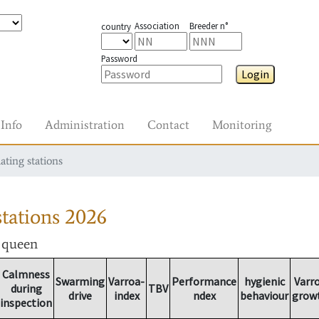
Association
Breeder n°
country
Password
Login
Info
Administration
Contact
Monitoring
ating stations
tations
2026
r queen
Calmness
Swarming
Varroa-
Performance
hygienic
Varr
during
TBV
drive
index
ndex
behaviour
grow
inspection