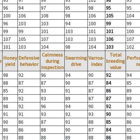
95
97
99
93
102
98
95
96
94
97
95
98
95
95
100
106
108
98
106
105
104
96
103
103
94
100
99
99
99
99
101
103
101
101
100
107
105
107
103
103
106
107
101
103
104
98
104
103
102
Calmness
Total
Honey
Defensive
Swarming
Varroa-
Perfo
e
during
breeding
yield
behavior
drive
index
n
inspection
value
98
92
96
94
90
92
94
88
87
87
90
87
84
85
85
92
93
91
87
86
89
89
92
93
89
87
87
89
98
92
96
94
90
92
94
91
91
93
92
93
90
90
90
86
87
91
88
85
86
86
86
88
90
87
84
85
93
88
88
89
88
86
88