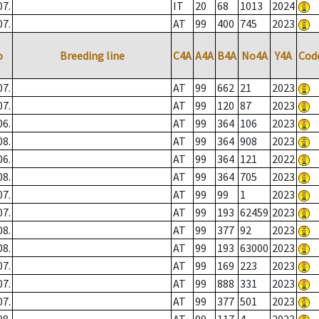
07.
IT
20
68
1013
2024
07.
AT
99
400
745
2023
o
Breeding line
C4A
A4A
B4A
No4A
Y4A
Cod
07.
AT
99
662
21
2023
07.
AT
99
120
87
2023
06.
AT
99
364
106
2023
08.
AT
99
364
908
2023
06.
AT
99
364
121
2022
08.
AT
99
364
705
2023
07.
AT
99
99
1
2023
07.
AT
99
193
62459
2023
08.
AT
99
377
92
2023
08.
AT
99
193
63000
2023
07.
AT
99
169
223
2023
07.
AT
99
888
331
2023
07.
AT
99
377
501
2023