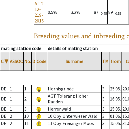
AT-2-
12-
0.5%
3.2%
87
89
0.45
0.52
219-
2016
Breeding values and inbreeding c
mating station code
details of mating station
C
▼
ASSOC
No.
D
Code
Surname
TM
from
t
DE
1
1
Hornisgrinde
3
25.05.
20.
AGT Toleranz Hoher
DE
1
2
3
16.05.
01.
Randen
DE
1
3
Herrenwald
3
25.05.
20.
DE
2
10
10 Oby. Unterwieser Wald
3
01.06.
15.
DE
2
11
11 Oby. Freisinger Moos
3
15.05.
31.