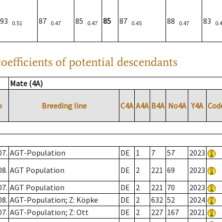
93
87
85
85
87
88
83
0.51
0.47
0.47
0.45
0.47
0.
oefficients of potential descendants
Mate (4A)
o
Breeding line
C4A
A4A
B4A
No4A
Y4A
Cod
07.
AGT-Population
DE
1
7
57
2023
08.
AGT Population
DE
2
221
69
2023
07.
AGT Population
DE
2
221
70
2023
08.
AGT-Population; Z: Köpke
DE
2
632
52
2024
07.
AGT-Population; Z: Ott
DE
2
227
167
2021