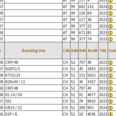
08.
AT
99
117
4
2023
07.
AT
99
663
132
2024
08.
AT
99
120
84
2023
07.
AT
99
117
38
2023
07.
AT
99
377
23
2023
08.
AT
99
671
85
2023
07.
AT
99
377
74
2023
o
Breeding line
C4A
A4A
B4A
No4A
Y4A
Cod
08.
CRP/48
CH
52
707
40
2023
07.
B20F1/3
CH
51
45
1893
2023
08.
KT02/23
CH
51
152
5652
2022
08.
B20x30 / 11
CH
51
36
3427
2022
08.
CRP/48
CH
52
707
40
2023
08.
KL 14 / 50
CH
51
91
4677
2023
07.
S91
CH
51
78
9810
2023
08.
GB10 / 22
CH
51
206
903
2024
06.
01P / 6
CH
51
10
4636
2023