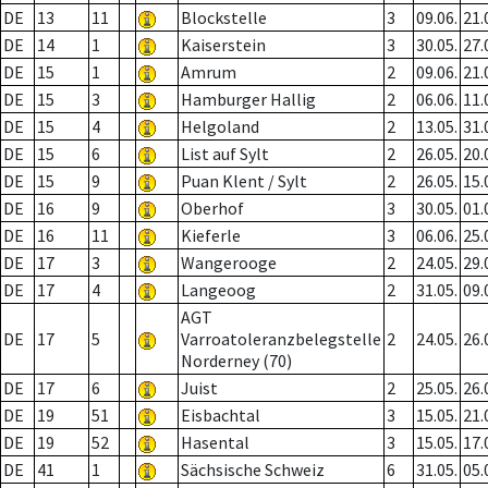
DE
13
11
Blockstelle
3
09.06.
21.
DE
14
1
Kaiserstein
3
30.05.
27.
DE
15
1
Amrum
2
09.06.
21.
DE
15
3
Hamburger Hallig
2
06.06.
11.
DE
15
4
Helgoland
2
13.05.
31.
DE
15
6
List auf Sylt
2
26.05.
20.
DE
15
9
Puan Klent / Sylt
2
26.05.
15.
DE
16
9
Oberhof
3
30.05.
01.
DE
16
11
Kieferle
3
06.06.
25.
DE
17
3
Wangerooge
2
24.05.
29.
DE
17
4
Langeoog
2
31.05.
09.
AGT
DE
17
5
Varroatoleranzbelegstelle
2
24.05.
26.
Norderney (70)
DE
17
6
Juist
2
25.05.
26.
DE
19
51
Eisbachtal
3
15.05.
21.
DE
19
52
Hasental
3
15.05.
17.
DE
41
1
Sächsische Schweiz
6
31.05.
05.