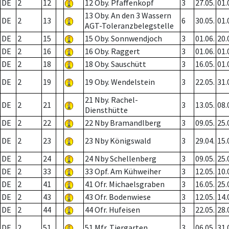
DE
2
12
12 Oby. Pfaffenkopf
3
27.05.
01.
13 Oby. An den 3 Wassern
DE
2
13
6
30.05.
01.
AGT-Toleranzbelegstelle
DE
2
15
15 Oby. Sonnwendjoch
3
01.06.
20.
DE
2
16
16 Oby. Raggert
3
01.06.
01.
DE
2
18
18 Oby. Sauschütt
3
16.05.
01.
DE
2
19
19 Oby. Wendelstein
3
22.05.
31.
21 Nby. Rachel-
DE
2
21
3
13.05.
08.
Diensthütte
DE
2
22
22 Nby Bramandlberg
3
09.05.
25.
DE
2
23
23 Nby Königswald
3
29.04.
15.
DE
2
24
24 Nby Schellenberg
3
09.05.
25.
DE
2
33
33 Opf. Am Kühweiher
3
12.05.
10.
DE
2
41
41 Ofr. Michaelsgraben
3
16.05.
25.
DE
2
43
43 Ofr. Bodenwiese
3
12.05.
14.
DE
2
44
44 Ofr. Hufeisen
3
22.05.
28.
DE
2
51
51 Mfr. Tiergarten
3
06.05.
31.