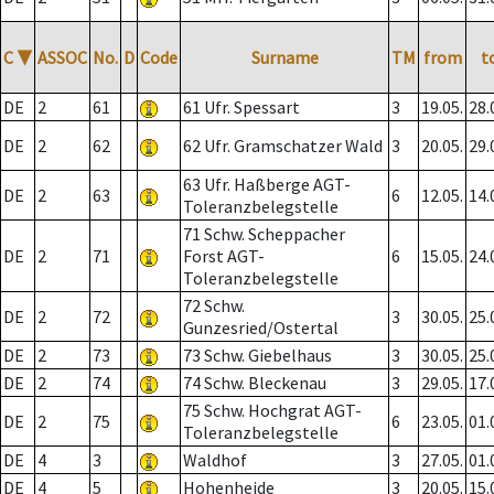
C
▼
ASSOC
No.
D
Code
Surname
TM
from
t
DE
2
61
61 Ufr. Spessart
3
19.05.
28.
DE
2
62
62 Ufr. Gramschatzer Wald
3
20.05.
29.
63 Ufr. Haßberge AGT-
DE
2
63
6
12.05.
14.
Toleranzbelegstelle
71 Schw. Scheppacher
DE
2
71
Forst AGT-
6
15.05.
24.
Toleranzbelegstelle
72 Schw.
DE
2
72
3
30.05.
25.
Gunzesried/Ostertal
DE
2
73
73 Schw. Giebelhaus
3
30.05.
25.
DE
2
74
74 Schw. Bleckenau
3
29.05.
17.
75 Schw. Hochgrat AGT-
DE
2
75
6
23.05.
01.
Toleranzbelegstelle
DE
4
3
Waldhof
3
27.05.
01.
DE
4
5
Hohenheide
3
20.05.
15.