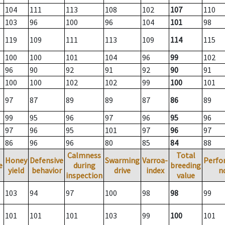
104
111
113
108
102
107
110
103
96
100
96
104
101
98
119
109
111
113
109
114
115
100
100
101
104
96
99
102
96
90
92
91
92
90
91
100
100
102
102
99
100
101
97
87
89
89
87
86
89
99
95
96
97
96
95
96
97
96
95
101
97
96
97
86
96
96
80
85
84
88
Calmness
Total
Honey
Defensive
Swarming
Varroa-
Perfo
e
during
breeding
yield
behavior
drive
index
n
inspection
value
103
94
97
100
98
98
99
101
101
101
103
99
100
101