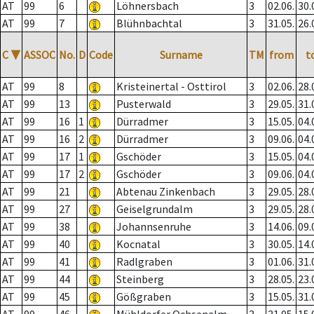
AT
99
6
Löhnersbach
3
02.06.
30.
AT
99
7
Blühnbachtal
3
31.05.
26.
C
▼
ASSOC
No.
D
Code
Surname
TM
from
t
AT
99
8
Kristeinertal - Osttirol
3
02.06.
28.
AT
99
13
Pusterwald
3
29.05.
31.
AT
99
16
1
Dürradmer
3
15.05.
04.
AT
99
16
2
Dürradmer
3
09.06.
04.
AT
99
17
1
Gschöder
3
15.05.
04.
AT
99
17
2
Gschöder
3
09.06.
04.
AT
99
21
Abtenau Zinkenbach
3
29.05.
28.
AT
99
27
Geiselgrundalm
3
29.05.
28.
AT
99
38
Johannsenruhe
3
14.06.
09.
AT
99
40
Kocnatal
3
30.05.
14.
AT
99
41
Radlgraben
3
01.06.
31.
AT
99
44
Steinberg
3
28.05.
23.
AT
99
45
Gößgraben
3
15.05.
31.