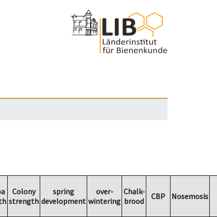
oa
Colony
spring
over-
Chalk-
CBP
Nosemosis
th
strength
development
wintering
brood