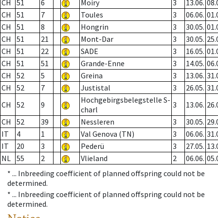
CH
51
6
Moiry
3
13.06.
08.
CH
51
7
Toules
3
06.06.
01.
CH
51
8
Hongrin
3
30.05.
01.
CH
51
21
Mont-Dar
3
30.05.
25.
CH
51
22
SADE
3
16.05.
01.
CH
51
51
Grande-Enne
3
14.05.
06.
CH
52
5
Greina
3
13.06.
31.
CH
52
7
Justistal
3
26.05.
31.
Hochgebirgsbelegstelle S-
CH
52
9
3
13.06.
26.
charl
CH
52
39
Nessleren
3
30.05.
29.
IT
4
1
Val Genova (TN)
3
06.06.
31.
IT
20
3
Pederü
3
27.05.
13.
NL
55
2
Vlieland
2
06.06.
05.
* ...
Inbreeding coefficient of planned offspring could not be
determined.
* ...
Inbreeding coefficient of planned offspring could not be
determined.