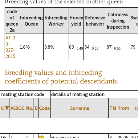
Breeding values
of the selected mother queen
code
Calmness
of
Inbreeding
Inbreeding
Honey
Defensive
Sw
during
queen
Queen
Worker
yield
behavior
inspection
2a
AT-2-
3-
1.8%
0.8%
83
84
87
79
0.48
0.56
0.55
337-
2015
Breeding values and inbreeding
coefficients of potential descendants
mating station code
details of mating station
C
▼
ASSOC
No.
D
Code
Surname
TM
from
t
DE
1
1
Hornisgrinde
3
25.05.
20.