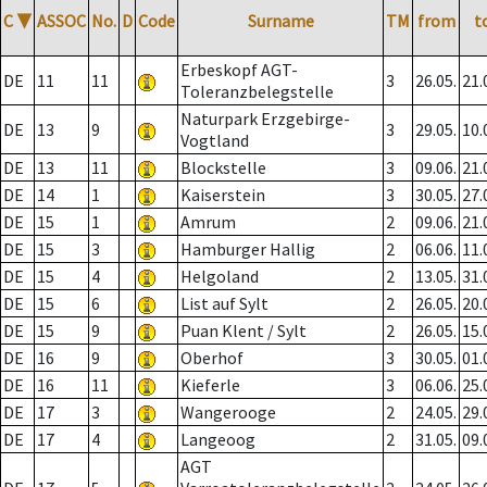
C
▼
ASSOC
No.
D
Code
Surname
TM
from
t
Erbeskopf AGT-
DE
11
11
3
26.05.
21.
Toleranzbelegstelle
Naturpark Erzgebirge-
DE
13
9
3
29.05.
10.
Vogtland
DE
13
11
Blockstelle
3
09.06.
21.
DE
14
1
Kaiserstein
3
30.05.
27.
DE
15
1
Amrum
2
09.06.
21.
DE
15
3
Hamburger Hallig
2
06.06.
11.
DE
15
4
Helgoland
2
13.05.
31.
DE
15
6
List auf Sylt
2
26.05.
20.
DE
15
9
Puan Klent / Sylt
2
26.05.
15.
DE
16
9
Oberhof
3
30.05.
01.
DE
16
11
Kieferle
3
06.06.
25.
DE
17
3
Wangerooge
2
24.05.
29.
DE
17
4
Langeoog
2
31.05.
09.
AGT