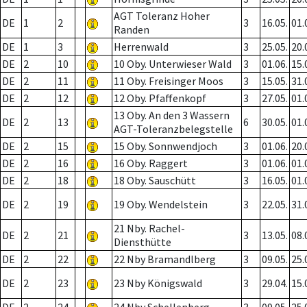
AGT Toleranz Hoher
DE
1
2
3
16.05.
01.
Randen
DE
1
3
Herrenwald
3
25.05.
20.
DE
2
10
10 Oby. Unterwieser Wald
3
01.06.
15.
DE
2
11
11 Oby. Freisinger Moos
3
15.05.
31.
DE
2
12
12 Oby. Pfaffenkopf
3
27.05.
01.
13 Oby. An den 3 Wassern
DE
2
13
6
30.05.
01.
AGT-Toleranzbelegstelle
DE
2
15
15 Oby. Sonnwendjoch
3
01.06.
20.
DE
2
16
16 Oby. Raggert
3
01.06.
01.
DE
2
18
18 Oby. Sauschütt
3
16.05.
01.
DE
2
19
19 Oby. Wendelstein
3
22.05.
31.
21 Nby. Rachel-
DE
2
21
3
13.05.
08.
Diensthütte
DE
2
22
22 Nby Bramandlberg
3
09.05.
25.
DE
2
23
23 Nby Königswald
3
29.04.
15.