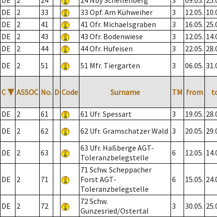
DE
2
24
24 Nby Schellenberg
3
09.05.
25.
DE
2
33
33 Opf. Am Kühweiher
3
12.05.
10.
DE
2
41
41 Ofr. Michaelsgraben
3
16.05.
25.
DE
2
43
43 Ofr. Bodenwiese
3
12.05.
14.
DE
2
44
44 Ofr. Hufeisen
3
22.05.
28.
DE
2
51
51 Mfr. Tiergarten
3
06.05.
31.
C
▼
ASSOC
No.
D
Code
Surname
TM
from
t
DE
2
61
61 Ufr. Spessart
3
19.05.
28.
DE
2
62
62 Ufr. Gramschatzer Wald
3
20.05.
29.
63 Ufr. Haßberge AGT-
DE
2
63
6
12.05.
14.
Toleranzbelegstelle
71 Schw. Scheppacher
DE
2
71
Forst AGT-
6
15.05.
24.
Toleranzbelegstelle
72 Schw.
DE
2
72
3
30.05.
25.
Gunzesried/Ostertal