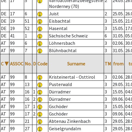
DE
17
5
Varroatoleranzbelegstelle
2
24.05.
26.
Norderney (70)
DE
17
6
Juist
2
25.05.
26.
DE
19
51
Eisbachtal
3
15.05.
21.
DE
19
52
Hasental
3
15.05.
17.
DE
41
1
Sächsische Schweiz
6
31.05.
05.
AT
99
6
Löhnersbach
3
02.06.
30.
AT
99
7
Blühnbachtal
3
31.05.
26.
C
▼
ASSOC
No.
D
Code
Surname
TM
from
t
AT
99
8
Kristeinertal - Osttirol
3
02.06.
28.
AT
99
13
Pusterwald
3
29.05.
31.
AT
99
16
1
Dürradmer
3
15.05.
04.
AT
99
16
2
Dürradmer
3
09.06.
04.
AT
99
17
1
Gschöder
3
15.05.
04.
AT
99
17
2
Gschöder
3
09.06.
04.
AT
99
21
Abtenau Zinkenbach
3
29.05.
28.
AT
99
27
Geiselgrundalm
3
29.05.
28.