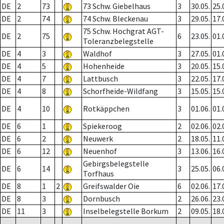
DE
2
73
73 Schw. Giebelhaus
3
30.05.
25.
DE
2
74
74 Schw. Bleckenau
3
29.05.
17.
75 Schw. Hochgrat AGT-
DE
2
75
6
23.05.
01.
Toleranzbelegstelle
DE
4
3
Waldhof
3
27.05.
01.
DE
4
5
Hohenheide
3
20.05.
15.
DE
4
7
Lattbusch
3
22.05.
17.
DE
4
8
Schorfheide-Wildfang
3
15.05.
15.
DE
4
10
Rotkäppchen
3
01.06.
01.
DE
6
1
Spiekeroog
2
02.06.
02.
DE
6
2
Neuwerk
2
18.05.
11.
DE
6
12
Neuenhof
3
13.06.
16.
Gebirgsbelegstelle
DE
6
14
3
25.05.
06.
Torfhaus
DE
8
1
2
Greifswalder Oie
6
02.06.
17.
DE
8
3
Dornbusch
2
26.06.
23.
DE
11
3
Inselbelegstelle Borkum
2
09.05.
18.