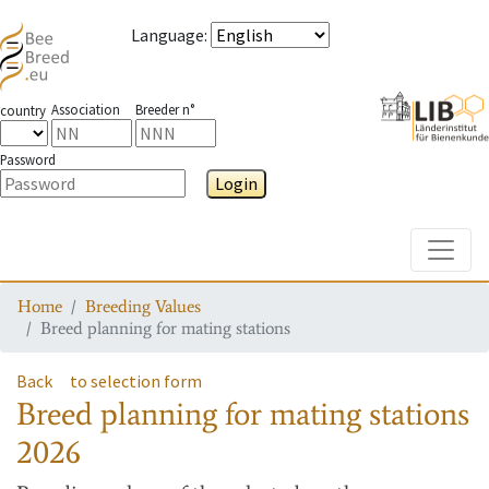
Language
:
Association
Breeder n°
country
Password
Login
Toggle
Home
Breeding Values
Breed planning for mating stations
Back
to selection form
Breed planning for mating stations
2026