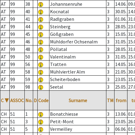
AT
99
38
Johannsenruhe
3
14.06.
09.
AT
99
40
Kocnatal
3
30.05.
14.
AT
99
41
Radlgraben
3
01.06.
31.
AT
99
44
Steinberg
3
28.05.
23.
AT
99
45
Gößgraben
3
15.05.
31.
AT
99
46
Mühldorfer Ochsenalm
3
31.05.
15.
AT
99
48
Pöllatal
3
28.05.
31.
AT
99
50
Valentinalm
3
31.05.
15.
AT
99
56
Tratten
3
14.05.
16.
AT
99
58
Mühlviertler Alm
3
21.05.
30.
AT
99
59
Scheiterboden
3
23.05.
15.
AT
99
98
Seetal
3
25.05.
27.
C
▼
ASSOC
No.
D
Code
Surname
TM
from
t
CH
51
1
Bonatchiesse
3
13.06.
01.
CH
51
3
Petit-Mont
3
23.05.
26.
CH
51
5
Vermeilley
3
06.06.
01.