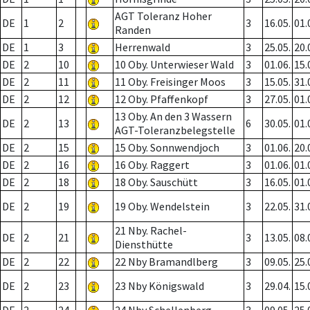
AGT Toleranz Hoher
DE
1
2
3
16.05.
01.
Randen
DE
1
3
Herrenwald
3
25.05.
20.
DE
2
10
10 Oby. Unterwieser Wald
3
01.06.
15.
DE
2
11
11 Oby. Freisinger Moos
3
15.05.
31.
DE
2
12
12 Oby. Pfaffenkopf
3
27.05.
01.
13 Oby. An den 3 Wassern
DE
2
13
6
30.05.
01.
AGT-Toleranzbelegstelle
DE
2
15
15 Oby. Sonnwendjoch
3
01.06.
20.
DE
2
16
16 Oby. Raggert
3
01.06.
01.
DE
2
18
18 Oby. Sauschütt
3
16.05.
01.
DE
2
19
19 Oby. Wendelstein
3
22.05.
31.
21 Nby. Rachel-
DE
2
21
3
13.05.
08.
Diensthütte
DE
2
22
22 Nby Bramandlberg
3
09.05.
25.
DE
2
23
23 Nby Königswald
3
29.04.
15.