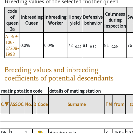
Breeding values
of the selected mother queen
code
Calmness
of
Inbreeding
Inbreeding
Honey
Defensive
Sw
during
queen
Queen
Worker
yield
behavior
inspection
2a
AT-99-
106-
0.0%
0.0%
72
81
81
7
0.19
0.30
0.29
27208-
1993
Breeding values and inbreeding
coefficients of potential descendants
mating station code
details of mating station
C
▼
ASSOC
No.
D
Code
Surname
TM
from
t
DE
1
1
Hornisgrinde
3
25.05.
20.