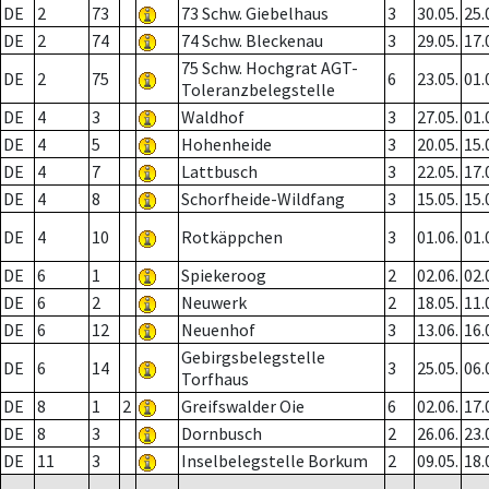
DE
2
73
73 Schw. Giebelhaus
3
30.05.
25.
DE
2
74
74 Schw. Bleckenau
3
29.05.
17.
75 Schw. Hochgrat AGT-
DE
2
75
6
23.05.
01.
Toleranzbelegstelle
DE
4
3
Waldhof
3
27.05.
01.
DE
4
5
Hohenheide
3
20.05.
15.
DE
4
7
Lattbusch
3
22.05.
17.
DE
4
8
Schorfheide-Wildfang
3
15.05.
15.
DE
4
10
Rotkäppchen
3
01.06.
01.
DE
6
1
Spiekeroog
2
02.06.
02.
DE
6
2
Neuwerk
2
18.05.
11.
DE
6
12
Neuenhof
3
13.06.
16.
Gebirgsbelegstelle
DE
6
14
3
25.05.
06.
Torfhaus
DE
8
1
2
Greifswalder Oie
6
02.06.
17.
DE
8
3
Dornbusch
2
26.06.
23.
DE
11
3
Inselbelegstelle Borkum
2
09.05.
18.