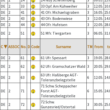
DE
2
24
24 Nby Schellenberg
3
09.05.
25.
DE
2
33
33 Opf. Am Kühweiher
3
12.05.
10.
DE
2
41
41 Ofr. Michaelsgraben
3
16.05.
25.
DE
2
43
43 Ofr. Bodenwiese
3
12.05.
14.
DE
2
44
44 Ofr. Hufeisen
3
22.05.
28.
DE
2
51
51 Mfr. Tiergarten
3
06.05.
31.
C
▼
ASSOC
No.
D
Code
Surname
TM
from
t
DE
2
61
61 Ufr. Spessart
3
19.05.
28.
DE
2
62
62 Ufr. Gramschatzer Wald
3
20.05.
29.
63 Ufr. Haßberge AGT-
DE
2
63
6
12.05.
14.
Toleranzbelegstelle
71 Schw. Scheppacher
DE
2
71
Forst AGT-
6
15.05.
24.
Toleranzbelegstelle
72 Schw.
DE
2
72
3
30.05.
25.
Gunzesried/Ostertal