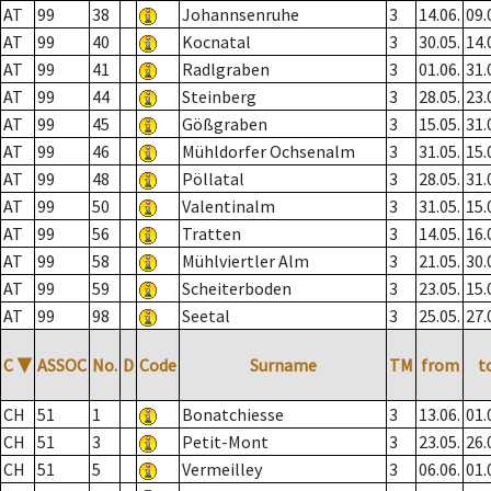
AT
99
38
Johannsenruhe
3
14.06.
09.
AT
99
40
Kocnatal
3
30.05.
14.
AT
99
41
Radlgraben
3
01.06.
31.
AT
99
44
Steinberg
3
28.05.
23.
AT
99
45
Gößgraben
3
15.05.
31.
AT
99
46
Mühldorfer Ochsenalm
3
31.05.
15.
AT
99
48
Pöllatal
3
28.05.
31.
AT
99
50
Valentinalm
3
31.05.
15.
AT
99
56
Tratten
3
14.05.
16.
AT
99
58
Mühlviertler Alm
3
21.05.
30.
AT
99
59
Scheiterboden
3
23.05.
15.
AT
99
98
Seetal
3
25.05.
27.
C
▼
ASSOC
No.
D
Code
Surname
TM
from
t
CH
51
1
Bonatchiesse
3
13.06.
01.
CH
51
3
Petit-Mont
3
23.05.
26.
CH
51
5
Vermeilley
3
06.06.
01.