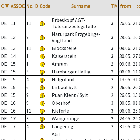
C
▼
ASSOC
No.
D
Code
Surname
TM
from
t
Erbeskopf AGT-
DE
11
11
3
26.05.
21.
Toleranzbelegstelle
Naturpark Erzgebirge-
DE
13
9
3
29.05.
10.
Vogtland
DE
13
11
Blockstelle
3
09.06.
21.
DE
14
1
Kaiserstein
3
30.05.
27.
DE
15
1
Amrum
2
09.06.
21.
DE
15
3
Hamburger Hallig
2
06.06.
11.
DE
15
4
Helgoland
2
13.05.
31.
DE
15
6
List auf Sylt
2
26.05.
20.
DE
15
9
Puan Klent / Sylt
2
26.05.
15.
DE
16
9
Oberhof
3
30.05.
01.
DE
16
11
Kieferle
3
06.06.
25.
DE
17
3
Wangerooge
2
24.05.
29.
DE
17
4
Langeoog
2
31.05.
09.
AGT