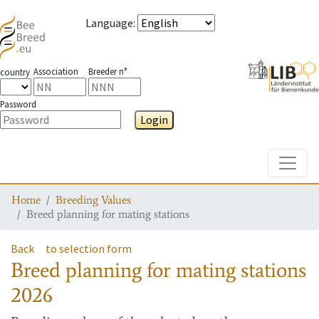
Language
:
Association
Breeder n°
country
Password
Login
Toggle
Home
Breeding Values
Breed planning for mating stations
Back
to selection form
Breed planning for mating stations
2026