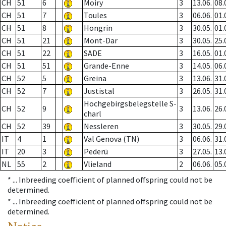
CH
51
6
Moiry
3
13.06.
08.
CH
51
7
Toules
3
06.06.
01.
CH
51
8
Hongrin
3
30.05.
01.
CH
51
21
Mont-Dar
3
30.05.
25.
CH
51
22
SADE
3
16.05.
01.
CH
51
51
Grande-Enne
3
14.05.
06.
CH
52
5
Greina
3
13.06.
31.
CH
52
7
Justistal
3
26.05.
31.
Hochgebirgsbelegstelle S-
CH
52
9
3
13.06.
26.
charl
CH
52
39
Nessleren
3
30.05.
29.
IT
4
1
Val Genova (TN)
3
06.06.
31.
IT
20
3
Pederü
3
27.05.
13.
NL
55
2
Vlieland
2
06.06.
05.
* ...
Inbreeding coefficient of planned offspring could not be
determined.
* ...
Inbreeding coefficient of planned offspring could not be
determined.