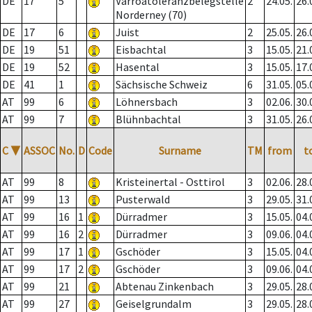
DE
17
5
Varroatoleranzbelegstelle
2
24.05.
26.
Norderney (70)
DE
17
6
Juist
2
25.05.
26.
DE
19
51
Eisbachtal
3
15.05.
21.
DE
19
52
Hasental
3
15.05.
17.
DE
41
1
Sächsische Schweiz
6
31.05.
05.
AT
99
6
Löhnersbach
3
02.06.
30.
AT
99
7
Blühnbachtal
3
31.05.
26.
C
▼
ASSOC
No.
D
Code
Surname
TM
from
t
AT
99
8
Kristeinertal - Osttirol
3
02.06.
28.
AT
99
13
Pusterwald
3
29.05.
31.
AT
99
16
1
Dürradmer
3
15.05.
04.
AT
99
16
2
Dürradmer
3
09.06.
04.
AT
99
17
1
Gschöder
3
15.05.
04.
AT
99
17
2
Gschöder
3
09.06.
04.
AT
99
21
Abtenau Zinkenbach
3
29.05.
28.
AT
99
27
Geiselgrundalm
3
29.05.
28.