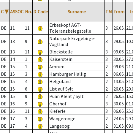
C
▼
ASSOC
No.
D
Code
Surname
TM
from
t
Erbeskopf AGT-
DE
11
11
3
26.05.
21.
Toleranzbelegstelle
Naturpark Erzgebirge-
DE
13
9
3
29.05.
10.
Vogtland
DE
13
11
Blockstelle
3
09.06.
21.
DE
14
1
Kaiserstein
3
30.05.
27.
DE
15
1
Amrum
2
09.06.
21.
DE
15
3
Hamburger Hallig
2
06.06.
11.
DE
15
4
Helgoland
2
13.05.
31.
DE
15
6
List auf Sylt
2
26.05.
20.
DE
15
9
Puan Klent / Sylt
2
26.05.
15.
DE
16
9
Oberhof
3
30.05.
01.
DE
16
11
Kieferle
3
06.06.
25.
DE
17
3
Wangerooge
2
24.05.
29.
DE
17
4
Langeoog
2
31.05.
09.