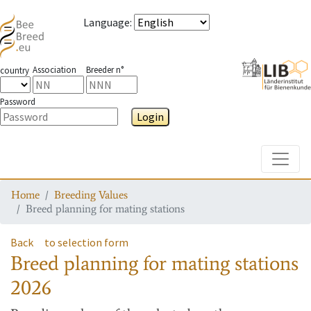
Language
:
Association
Breeder n°
country
Password
Login
Toggle
Home
Breeding Values
Breed planning for mating stations
Back
to selection form
Breed planning for mating stations
2026