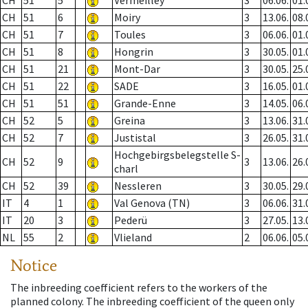
CH
51
5
Vermeilley
3
06.06.
01.
CH
51
6
Moiry
3
13.06.
08.
CH
51
7
Toules
3
06.06.
01.
CH
51
8
Hongrin
3
30.05.
01.
CH
51
21
Mont-Dar
3
30.05.
25.
CH
51
22
SADE
3
16.05.
01.
CH
51
51
Grande-Enne
3
14.05.
06.
CH
52
5
Greina
3
13.06.
31.
CH
52
7
Justistal
3
26.05.
31.
Hochgebirgsbelegstelle S-
CH
52
9
3
13.06.
26.
charl
CH
52
39
Nessleren
3
30.05.
29.
IT
4
1
Val Genova (TN)
3
06.06.
31.
IT
20
3
Pederü
3
27.05.
13.
NL
55
2
Vlieland
2
06.06.
05.
Notice
The inbreeding coefficient refers to the workers of the
planned colony. The inbreeding coefficient of the queen only