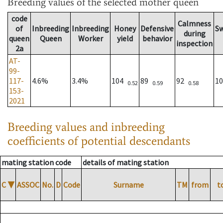
Breeding values
of the selected mother queen
code
Calmness
of
Inbreeding
Inbreeding
Honey
Defensive
S
during
queen
Queen
Worker
yield
behavior
inspection
2a
AT-
99-
117-
4.6%
3.4%
104
89
92
1
0.52
0.59
0.58
153-
2021
Breeding values and inbreeding
coefficients of potential descendants
mating station code
details of mating station
C
▼
ASSOC
No.
D
Code
Surname
TM
from
t