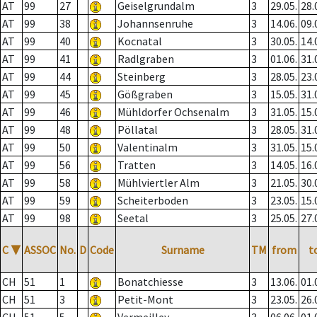
AT
99
27
Geiselgrundalm
3
29.05.
28.
AT
99
38
Johannsenruhe
3
14.06.
09.
AT
99
40
Kocnatal
3
30.05.
14.
AT
99
41
Radlgraben
3
01.06.
31.
AT
99
44
Steinberg
3
28.05.
23.
AT
99
45
Gößgraben
3
15.05.
31.
AT
99
46
Mühldorfer Ochsenalm
3
31.05.
15.
AT
99
48
Pöllatal
3
28.05.
31.
AT
99
50
Valentinalm
3
31.05.
15.
AT
99
56
Tratten
3
14.05.
16.
AT
99
58
Mühlviertler Alm
3
21.05.
30.
AT
99
59
Scheiterboden
3
23.05.
15.
AT
99
98
Seetal
3
25.05.
27.
C
▼
ASSOC
No.
D
Code
Surname
TM
from
t
CH
51
1
Bonatchiesse
3
13.06.
01.
CH
51
3
Petit-Mont
3
23.05.
26.