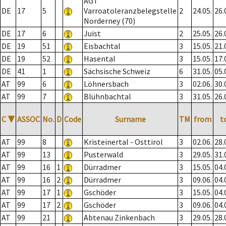
AGT
DE
17
5
Varroatoleranzbelegstelle
2
24.05.
26.
Norderney (70)
DE
17
6
Juist
2
25.05.
26.
DE
19
51
Eisbachtal
3
15.05.
21.
DE
19
52
Hasental
3
15.05.
17.
DE
41
1
Sächsische Schweiz
6
31.05.
05.
AT
99
6
Löhnersbach
3
02.06.
30.
AT
99
7
Blühnbachtal
3
31.05.
26.
C
▼
ASSOC
No.
D
Code
Surname
TM
from
t
AT
99
8
Kristeinertal - Osttirol
3
02.06.
28.
AT
99
13
Pusterwald
3
29.05.
31.
AT
99
16
1
Dürradmer
3
15.05.
04.
AT
99
16
2
Dürradmer
3
09.06.
04.
AT
99
17
1
Gschöder
3
15.05.
04.
AT
99
17
2
Gschöder
3
09.06.
04.
AT
99
21
Abtenau Zinkenbach
3
29.05.
28.