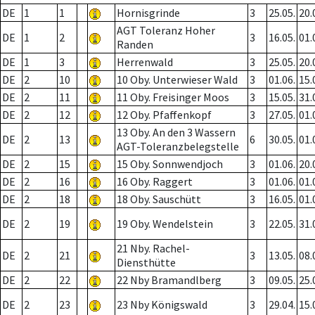
DE
1
1
Hornisgrinde
3
25.05.
20.
AGT Toleranz Hoher
DE
1
2
3
16.05.
01.
Randen
DE
1
3
Herrenwald
3
25.05.
20.
DE
2
10
10 Oby. Unterwieser Wald
3
01.06.
15.
DE
2
11
11 Oby. Freisinger Moos
3
15.05.
31.
DE
2
12
12 Oby. Pfaffenkopf
3
27.05.
01.
13 Oby. An den 3 Wassern
DE
2
13
6
30.05.
01.
AGT-Toleranzbelegstelle
DE
2
15
15 Oby. Sonnwendjoch
3
01.06.
20.
DE
2
16
16 Oby. Raggert
3
01.06.
01.
DE
2
18
18 Oby. Sauschütt
3
16.05.
01.
DE
2
19
19 Oby. Wendelstein
3
22.05.
31.
21 Nby. Rachel-
DE
2
21
3
13.05.
08.
Diensthütte
DE
2
22
22 Nby Bramandlberg
3
09.05.
25.
DE
2
23
23 Nby Königswald
3
29.04.
15.