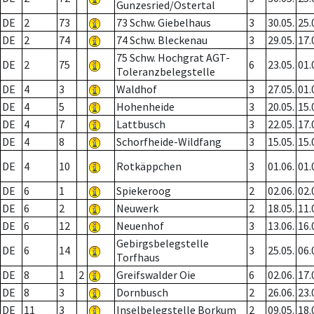
Gunzesried/Ostertal
DE
2
73
73 Schw. Giebelhaus
3
30.05.
25.
DE
2
74
74 Schw. Bleckenau
3
29.05.
17.
75 Schw. Hochgrat AGT-
DE
2
75
6
23.05.
01.
Toleranzbelegstelle
DE
4
3
Waldhof
3
27.05.
01.
DE
4
5
Hohenheide
3
20.05.
15.
DE
4
7
Lattbusch
3
22.05.
17.
DE
4
8
Schorfheide-Wildfang
3
15.05.
15.
DE
4
10
Rotkäppchen
3
01.06.
01.
DE
6
1
Spiekeroog
2
02.06.
02.
DE
6
2
Neuwerk
2
18.05.
11.
DE
6
12
Neuenhof
3
13.06.
16.
Gebirgsbelegstelle
DE
6
14
3
25.05.
06.
Torfhaus
DE
8
1
2
Greifswalder Oie
6
02.06.
17.
DE
8
3
Dornbusch
2
26.06.
23.
DE
11
3
Inselbelegstelle Borkum
2
09.05.
18.