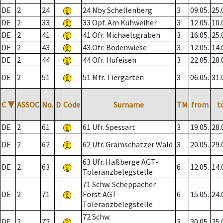
DE
2
24
24 Nby Schellenberg
3
09.05.
25.
DE
2
33
33 Opf. Am Kühweiher
3
12.05.
10.
DE
2
41
41 Ofr. Michaelsgraben
3
16.05.
25.
DE
2
43
43 Ofr. Bodenwiese
3
12.05.
14.
DE
2
44
44 Ofr. Hufeisen
3
22.05.
28.
DE
2
51
51 Mfr. Tiergarten
3
06.05.
31.
C
▼
ASSOC
No.
D
Code
Surname
TM
from
t
DE
2
61
61 Ufr. Spessart
3
19.05.
28.
DE
2
62
62 Ufr. Gramschatzer Wald
3
20.05.
29.
63 Ufr. Haßberge AGT-
DE
2
63
6
12.05.
14.
Toleranzbelegstelle
71 Schw. Scheppacher
DE
2
71
Forst AGT-
6
15.05.
24.
Toleranzbelegstelle
72 Schw.
DE
2
72
3
30.05.
25.