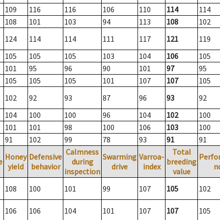
109
116
116
106
110
114
114
108
101
103
94
113
108
102
124
114
114
111
117
121
119
105
105
105
103
104
106
105
101
95
96
90
101
97
95
105
105
105
101
107
107
105
102
92
93
87
96
93
92
104
100
100
96
104
102
100
101
101
98
100
106
103
100
91
102
99
78
93
91
91
Calmness
Total
Honey
Defensive
Swarming
Varroa-
Perfo
e
during
breeding
yield
behavior
drive
index
n
inspection
value
108
100
101
99
107
105
102
106
106
104
101
107
107
105