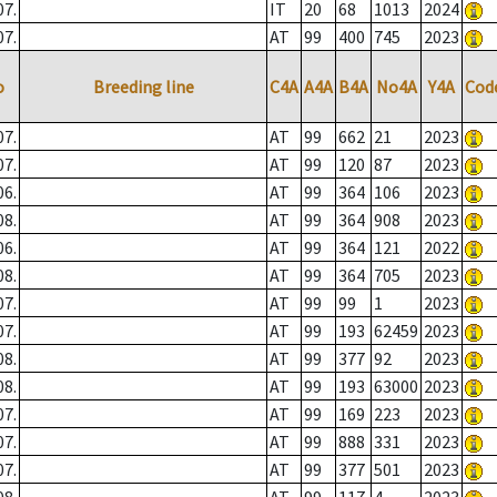
07.
IT
20
68
1013
2024
07.
AT
99
400
745
2023
o
Breeding line
C4A
A4A
B4A
No4A
Y4A
Cod
07.
AT
99
662
21
2023
07.
AT
99
120
87
2023
06.
AT
99
364
106
2023
08.
AT
99
364
908
2023
06.
AT
99
364
121
2022
08.
AT
99
364
705
2023
07.
AT
99
99
1
2023
07.
AT
99
193
62459
2023
08.
AT
99
377
92
2023
08.
AT
99
193
63000
2023
07.
AT
99
169
223
2023
07.
AT
99
888
331
2023
07.
AT
99
377
501
2023