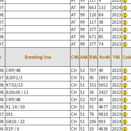
08.
AT
99
117
4
2023
07.
AT
99
663
132
2024
08.
AT
99
120
84
2023
07.
AT
99
117
38
2023
07.
AT
99
377
23
2023
08.
AT
99
671
85
2023
07.
AT
99
377
74
2023
o
Breeding line
C4A
A4A
B4A
No4A
Y4A
Cod
08.
CRP/48
CH
52
707
40
2023
07.
B20F1/3
CH
51
45
1893
2023
08.
KT02/23
CH
51
152
5652
2022
08.
B20x30 / 11
CH
51
36
3427
2022
08.
CRP/48
CH
52
707
40
2023
08.
KL 14 / 50
CH
51
91
4677
2023
07.
S91
CH
51
78
9810
2023
08.
GB10 / 22
CH
51
206
903
2024
06.
01P / 6
CH
51
10
4636
2023