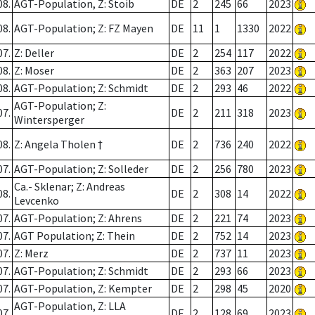
08.
AGT-Population, Z: Stoib
DE
2
245
66
2023
08.
AGT-Population; Z: FZ Mayen
DE
11
1
1330
2022
07.
Z: Deller
DE
2
254
117
2022
08.
Z: Moser
DE
2
363
207
2023
08.
AGT-Population; Z: Schmidt
DE
2
293
46
2022
AGT-Population; Z:
07.
DE
2
211
318
2023
Wintersperger
08.
Z: Angela Tholen †
DE
2
736
240
2022
07.
AGT-Population; Z: Solleder
DE
2
256
780
2023
Ca.- Sklenar; Z: Andreas
08.
DE
2
308
14
2022
Levcenko
07.
AGT-Population; Z: Ahrens
DE
2
221
74
2023
07.
AGT Population; Z: Thein
DE
2
752
14
2023
07.
Z: Merz
DE
2
737
11
2023
07.
AGT-Population; Z: Schmidt
DE
2
293
66
2023
07.
AGT-Population, Z: Kempter
DE
2
298
45
2020
AGT-Population, Z: LLA
07.
DE
2
128
69
2023