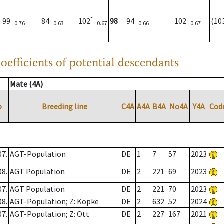
*
99
84
102
98
94
102
(10
0.76
0.63
0.67
0.66
0.67
oefficients of potential descendants
Mate (4A)
o
Breeding line
C4A
A4A
B4A
No4A
Y4A
Cod
07.
AGT-Population
DE
1
7
57
2023
08.
AGT Population
DE
2
221
69
2023
07.
AGT Population
DE
2
221
70
2023
08.
AGT-Population; Z: Köpke
DE
2
632
52
2024
07.
AGT-Population; Z: Ott
DE
2
227
167
2021