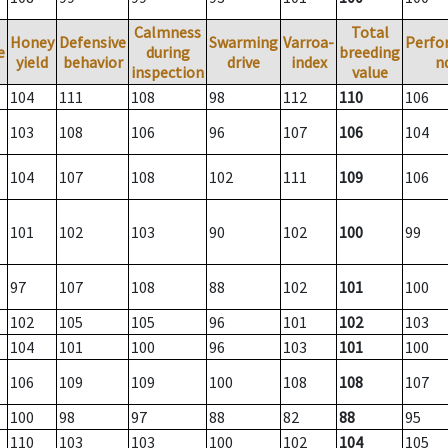
Calmness
Total
Honey
Defensive
Swarming
Varroa-
Perfo
e
during
breeding
yield
behavior
drive
index
n
inspection
value
104
111
108
98
112
110
106
103
108
106
96
107
106
104
104
107
108
102
111
109
106
101
102
103
90
102
100
99
97
107
108
88
102
101
100
102
105
105
96
101
102
103
104
101
100
96
103
101
100
106
109
109
100
108
108
107
100
98
97
88
82
88
95
110
103
103
100
102
104
105