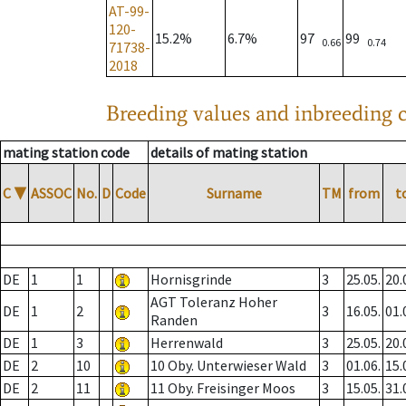
AT-99-
120-
15.2%
6.7%
97
99
0.66
0.74
71738-
2018
Breeding values and inbreeding c
mating station code
details of mating station
C
▼
ASSOC
No.
D
Code
Surname
TM
from
t
DE
1
1
Hornisgrinde
3
25.05.
20.
AGT Toleranz Hoher
DE
1
2
3
16.05.
01.
Randen
DE
1
3
Herrenwald
3
25.05.
20.
DE
2
10
10 Oby. Unterwieser Wald
3
01.06.
15.
DE
2
11
11 Oby. Freisinger Moos
3
15.05.
31.