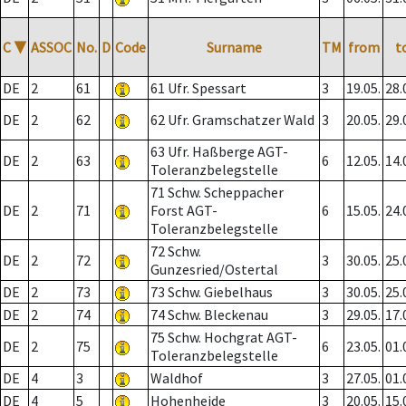
C
▼
ASSOC
No.
D
Code
Surname
TM
from
t
DE
2
61
61 Ufr. Spessart
3
19.05.
28.
DE
2
62
62 Ufr. Gramschatzer Wald
3
20.05.
29.
63 Ufr. Haßberge AGT-
DE
2
63
6
12.05.
14.
Toleranzbelegstelle
71 Schw. Scheppacher
DE
2
71
Forst AGT-
6
15.05.
24.
Toleranzbelegstelle
72 Schw.
DE
2
72
3
30.05.
25.
Gunzesried/Ostertal
DE
2
73
73 Schw. Giebelhaus
3
30.05.
25.
DE
2
74
74 Schw. Bleckenau
3
29.05.
17.
75 Schw. Hochgrat AGT-
DE
2
75
6
23.05.
01.
Toleranzbelegstelle
DE
4
3
Waldhof
3
27.05.
01.
DE
4
5
Hohenheide
3
20.05.
15.