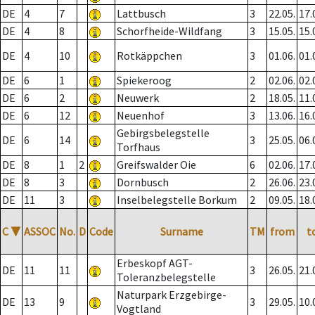
DE
4
7
Lattbusch
3
22.05.
17.
DE
4
8
Schorfheide-Wildfang
3
15.05.
15.
DE
4
10
Rotkäppchen
3
01.06.
01.
DE
6
1
Spiekeroog
2
02.06.
02.
DE
6
2
Neuwerk
2
18.05.
11.
DE
6
12
Neuenhof
3
13.06.
16.
Gebirgsbelegstelle
DE
6
14
3
25.05.
06.
Torfhaus
DE
8
1
2
Greifswalder Oie
6
02.06.
17.
DE
8
3
Dornbusch
2
26.06.
23.
DE
11
3
Inselbelegstelle Borkum
2
09.05.
18.
C
▼
ASSOC
No.
D
Code
Surname
TM
from
t
Erbeskopf AGT-
DE
11
11
3
26.05.
21.
Toleranzbelegstelle
Naturpark Erzgebirge-
DE
13
9
3
29.05.
10.
Vogtland