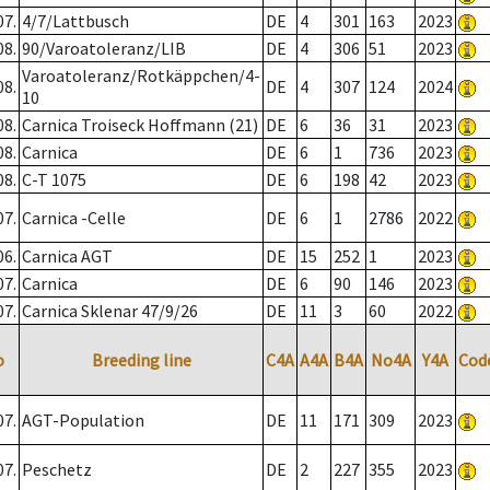
07.
4/7/Lattbusch
DE
4
301
163
2023
08.
90/Varoatoleranz/LIB
DE
4
306
51
2023
Varoatoleranz/Rotkäppchen/4-
08.
DE
4
307
124
2024
10
08.
Carnica Troiseck Hoffmann (21)
DE
6
36
31
2023
08.
Carnica
DE
6
1
736
2023
08.
C-T 1075
DE
6
198
42
2023
07.
Carnica -Celle
DE
6
1
2786
2022
06.
Carnica AGT
DE
15
252
1
2023
07.
Carnica
DE
6
90
146
2023
07.
Carnica Sklenar 47/9/26
DE
11
3
60
2022
o
Breeding line
C4A
A4A
B4A
No4A
Y4A
Cod
07.
AGT-Population
DE
11
171
309
2023
07.
Peschetz
DE
2
227
355
2023