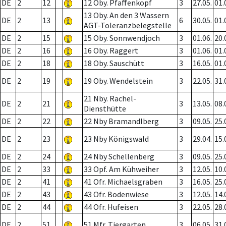
DE
2
12
12 Oby. Pfaffenkopf
3
27.05.
01.
13 Oby. An den 3 Wassern
DE
2
13
6
30.05.
01.
AGT-Toleranzbelegstelle
DE
2
15
15 Oby. Sonnwendjoch
3
01.06.
20.
DE
2
16
16 Oby. Raggert
3
01.06.
01.
DE
2
18
18 Oby. Sauschütt
3
16.05.
01.
DE
2
19
19 Oby. Wendelstein
3
22.05.
31.
21 Nby. Rachel-
DE
2
21
3
13.05.
08.
Diensthütte
DE
2
22
22 Nby Bramandlberg
3
09.05.
25.
DE
2
23
23 Nby Königswald
3
29.04.
15.
DE
2
24
24 Nby Schellenberg
3
09.05.
25.
DE
2
33
33 Opf. Am Kühweiher
3
12.05.
10.
DE
2
41
41 Ofr. Michaelsgraben
3
16.05.
25.
DE
2
43
43 Ofr. Bodenwiese
3
12.05.
14.
DE
2
44
44 Ofr. Hufeisen
3
22.05.
28.
DE
2
51
51 Mfr. Tiergarten
3
06.05.
31.