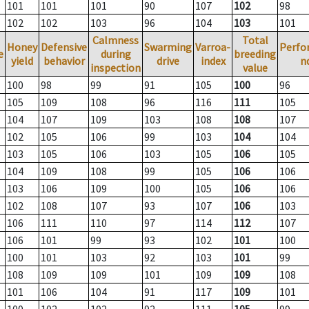
101
101
101
90
107
102
98
102
102
103
96
104
103
101
Calmness
Total
Honey
Defensive
Swarming
Varroa-
Perfo
e
during
breeding
yield
behavior
drive
index
n
inspection
value
100
98
99
91
105
100
96
105
109
108
96
116
111
105
104
107
109
103
108
108
107
102
105
106
99
103
104
104
103
105
106
103
105
106
105
104
109
108
99
105
106
106
103
106
109
100
105
106
106
102
108
107
93
107
106
103
106
111
110
97
114
112
107
106
101
99
93
102
101
100
100
101
103
92
103
101
99
108
109
109
101
109
109
108
101
106
104
91
117
109
101