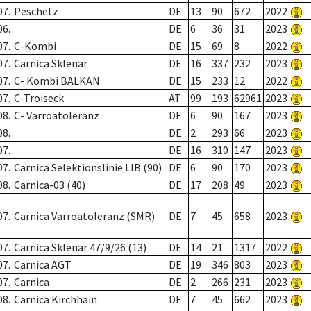
07.
Peschetz
DE
13
90
672
2022
06.
DE
6
36
31
2023
07.
C-Kombi
DE
15
69
8
2022
07.
Carnica Sklenar
DE
16
337
232
2023
07.
C- Kombi BALKAN
DE
15
233
12
2022
07.
C-Troiseck
AT
99
193
62961
2023
08.
C- Varroatoleranz
DE
6
90
167
2023
08.
DE
2
293
66
2023
07.
DE
16
310
147
2023
07.
Carnica Selektionslinie LIB (90)
DE
6
90
170
2023
08.
Carnica-03 (40)
DE
17
208
49
2023
07.
Carnica Varroatoleranz (SMR)
DE
7
45
658
2023
07.
Carnica Sklenar 47/9/26 (13)
DE
14
21
1317
2022
07.
Carnica AGT
DE
19
346
803
2023
07.
Carnica
DE
2
266
231
2023
08.
Carnica Kirchhain
DE
7
45
662
2023