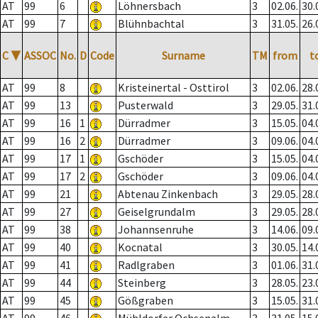
AT
99
6
Löhnersbach
3
02.06.
30.
AT
99
7
Blühnbachtal
3
31.05.
26.
C
▼
ASSOC
No.
D
Code
Surname
TM
from
t
AT
99
8
Kristeinertal - Osttirol
3
02.06.
28.
AT
99
13
Pusterwald
3
29.05.
31.
AT
99
16
1
Dürradmer
3
15.05.
04.
AT
99
16
2
Dürradmer
3
09.06.
04.
AT
99
17
1
Gschöder
3
15.05.
04.
AT
99
17
2
Gschöder
3
09.06.
04.
AT
99
21
Abtenau Zinkenbach
3
29.05.
28.
AT
99
27
Geiselgrundalm
3
29.05.
28.
AT
99
38
Johannsenruhe
3
14.06.
09.
AT
99
40
Kocnatal
3
30.05.
14.
AT
99
41
Radlgraben
3
01.06.
31.
AT
99
44
Steinberg
3
28.05.
23.
AT
99
45
Gößgraben
3
15.05.
31.