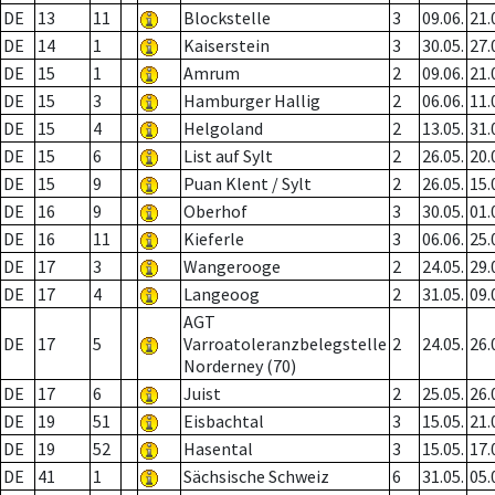
DE
13
11
Blockstelle
3
09.06.
21.
DE
14
1
Kaiserstein
3
30.05.
27.
DE
15
1
Amrum
2
09.06.
21.
DE
15
3
Hamburger Hallig
2
06.06.
11.
DE
15
4
Helgoland
2
13.05.
31.
DE
15
6
List auf Sylt
2
26.05.
20.
DE
15
9
Puan Klent / Sylt
2
26.05.
15.
DE
16
9
Oberhof
3
30.05.
01.
DE
16
11
Kieferle
3
06.06.
25.
DE
17
3
Wangerooge
2
24.05.
29.
DE
17
4
Langeoog
2
31.05.
09.
AGT
DE
17
5
Varroatoleranzbelegstelle
2
24.05.
26.
Norderney (70)
DE
17
6
Juist
2
25.05.
26.
DE
19
51
Eisbachtal
3
15.05.
21.
DE
19
52
Hasental
3
15.05.
17.
DE
41
1
Sächsische Schweiz
6
31.05.
05.