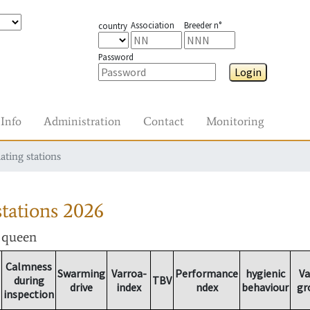
Association
Breeder n°
country
Password
Login
Info
Administration
Contact
Monitoring
ating stations
tations
2026
r queen
Calmness
Swarming
Varroa-
Performance
hygienic
Va
during
TBV
drive
index
ndex
behaviour
gr
inspection