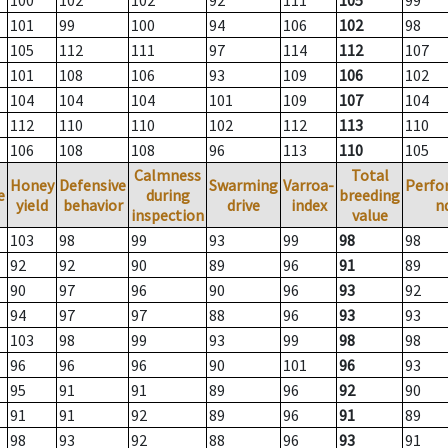
100
102
102
92
111
105
99
101
99
100
94
106
102
98
105
112
111
97
114
112
107
101
108
106
93
109
106
102
104
104
104
101
109
107
104
112
110
110
102
112
113
110
106
108
108
96
113
110
105
Calmness
Total
Honey
Defensive
Swarming
Varroa-
Perfo
e
during
breeding
yield
behavior
drive
index
n
inspection
value
103
98
99
93
99
98
98
92
92
90
89
96
91
89
90
97
96
90
96
93
92
94
97
97
88
96
93
93
103
98
99
93
99
98
98
96
96
96
90
101
96
93
95
91
91
89
96
92
90
91
91
92
89
96
91
89
98
93
92
88
96
93
91