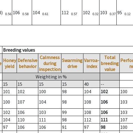
3)
106
104
112
102
103
95
0.56
0.58
0.61
0.57
0.32
0.37
0.12
Breeding values
Calmness
Total
Honey
Defensive
Swarming
Varroa-
Perfo
e
during
breeding
yield
behavior
drive
index
n
inspection
value
Weighting in %
15
15
15
15
40
--
101
102
100
98
104
102
100
100
107
104
98
108
106
103
102
106
103
99
108
106
103
104
110
111
98
112
111
107
97
106
106
91
97
98
100