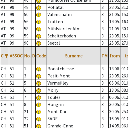
AT
99
46
Mühldorfer Ochsenalm
3
31.05.
15.
AT
99
48
Pöllatal
3
28.05.
31.
AT
99
50
Valentinalm
3
31.05.
15.
AT
99
56
Tratten
3
14.05.
16.
AT
99
58
Mühlviertler Alm
3
21.05.
30.
AT
99
59
Scheiterboden
3
23.05.
15.
AT
99
98
Seetal
3
25.05.
27.
C
▼
ASSOC
No.
D
Code
Surname
TM
from
t
CH
51
1
Bonatchiesse
3
13.06.
01.
CH
51
3
Petit-Mont
3
23.05.
26.
CH
51
5
Vermeilley
3
06.06.
01.
CH
51
6
Moiry
3
13.06.
08.
CH
51
7
Toules
3
06.06.
01.
CH
51
8
Hongrin
3
30.05.
01.
CH
51
21
Mont-Dar
3
30.05.
25.
CH
51
22
SADE
3
16.05.
01.
CH
51
51
Grande-Enne
3
14.05.
06.