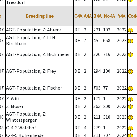
Triesdorf
o
Breeding line
C4A
A4A
B4A
No4A
Y4A
Cod
07.
AGT-Population; Z: Ahrens
DE
2
221
102
2022
AGT-Population; Z: LLH
07.
DE
7
45
658
2023
Kirchhain
07.
AGT-Population; Z: Bichlmeier
DE
2
326
716
2023
07.
AGT-Population, Z: Frey
DE
2
294
100
2022
07.
AGT-Population, Z: Fischer
DE
2
703
77
2022
07.
Z: Witt
DE
2
172
1
2022
07.
Z: Moser
DE
2
363
200
2023
AGT-Population, Z:
08.
DE
2
211
318
2023
Wintersperger
08.
C-4-3 Waldhof
DE
4
279
1
2022
07.
C-4-5 Hohenheide
DE
4
311
707
2024