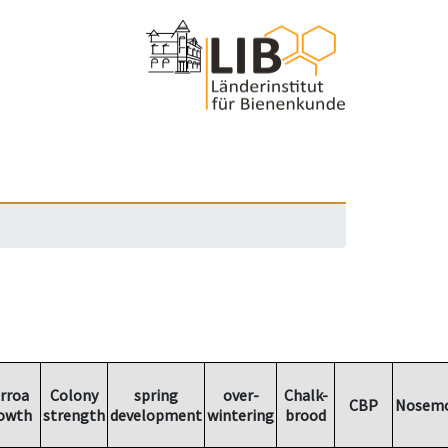
rroa
Colony
spring
over-
Chalk-
CBP
Nosemo
owth
strength
development
wintering
brood