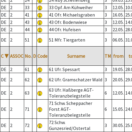
DE
2
24
24 Nby Schellenberg
3
09.05.
25.
DE
2
33
33 Opf. Am Kühweiher
3
12.05.
10.
DE
2
41
41 Ofr. Michaelsgraben
3
16.05.
25.
DE
2
43
43 Ofr. Bodenwiese
3
12.05.
14.
DE
2
44
44 Ofr. Hufeisen
3
22.05.
28.
DE
2
51
51 Mfr. Tiergarten
3
06.05.
31.
C
▼
ASSOC
No.
D
Code
Surname
TM
from
t
DE
2
61
61 Ufr. Spessart
3
19.05.
28.
DE
2
62
62 Ufr. Gramschatzer Wald
3
20.05.
29.
63 Ufr. Haßberge AGT-
DE
2
63
6
12.05.
14.
Toleranzbelegstelle
71 Schw. Scheppacher
DE
2
71
Forst AGT-
6
15.05.
24.
Toleranzbelegstelle
72 Schw.
DE
2
72
3
30.05.
25.
Gunzesried/Ostertal