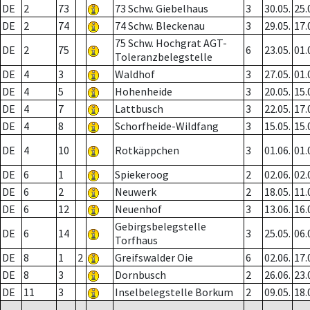
DE
2
73
73 Schw. Giebelhaus
3
30.05.
25.
DE
2
74
74 Schw. Bleckenau
3
29.05.
17.
75 Schw. Hochgrat AGT-
DE
2
75
6
23.05.
01.
Toleranzbelegstelle
DE
4
3
Waldhof
3
27.05.
01.
DE
4
5
Hohenheide
3
20.05.
15.
DE
4
7
Lattbusch
3
22.05.
17.
DE
4
8
Schorfheide-Wildfang
3
15.05.
15.
DE
4
10
Rotkäppchen
3
01.06.
01.
DE
6
1
Spiekeroog
2
02.06.
02.
DE
6
2
Neuwerk
2
18.05.
11.
DE
6
12
Neuenhof
3
13.06.
16.
Gebirgsbelegstelle
DE
6
14
3
25.05.
06.
Torfhaus
DE
8
1
2
Greifswalder Oie
6
02.06.
17.
DE
8
3
Dornbusch
2
26.06.
23.
DE
11
3
Inselbelegstelle Borkum
2
09.05.
18.