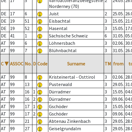
DE
17
5
Varroatoleranzbelegstelle
2
24.05.
26.
Norderney (70)
DE
17
6
Juist
2
25.05.
26.
DE
19
51
Eisbachtal
3
15.05.
21.
DE
19
52
Hasental
3
15.05.
17.
DE
41
1
Sächsische Schweiz
6
31.05.
05.
AT
99
6
Löhnersbach
3
02.06.
30.
AT
99
7
Blühnbachtal
3
31.05.
26.
C
▼
ASSOC
No.
D
Code
Surname
TM
from
t
AT
99
8
Kristeinertal - Osttirol
3
02.06.
28.
AT
99
13
Pusterwald
3
29.05.
31.
AT
99
16
1
Dürradmer
3
15.05.
04.
AT
99
16
2
Dürradmer
3
09.06.
04.
AT
99
17
1
Gschöder
3
15.05.
04.
AT
99
17
2
Gschöder
3
09.06.
04.
AT
99
21
Abtenau Zinkenbach
3
29.05.
28.
AT
99
27
Geiselgrundalm
3
29.05.
28.