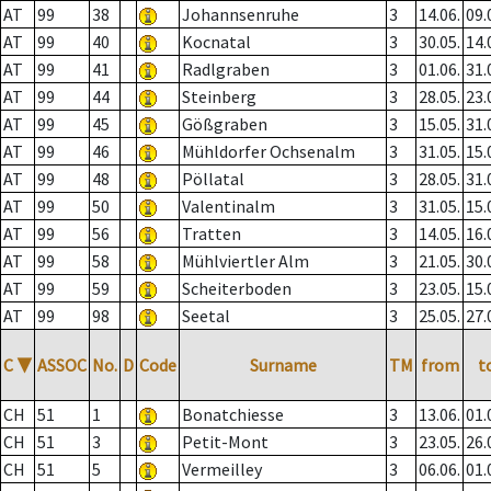
AT
99
38
Johannsenruhe
3
14.06.
09.
AT
99
40
Kocnatal
3
30.05.
14.
AT
99
41
Radlgraben
3
01.06.
31.
AT
99
44
Steinberg
3
28.05.
23.
AT
99
45
Gößgraben
3
15.05.
31.
AT
99
46
Mühldorfer Ochsenalm
3
31.05.
15.
AT
99
48
Pöllatal
3
28.05.
31.
AT
99
50
Valentinalm
3
31.05.
15.
AT
99
56
Tratten
3
14.05.
16.
AT
99
58
Mühlviertler Alm
3
21.05.
30.
AT
99
59
Scheiterboden
3
23.05.
15.
AT
99
98
Seetal
3
25.05.
27.
C
▼
ASSOC
No.
D
Code
Surname
TM
from
t
CH
51
1
Bonatchiesse
3
13.06.
01.
CH
51
3
Petit-Mont
3
23.05.
26.
CH
51
5
Vermeilley
3
06.06.
01.