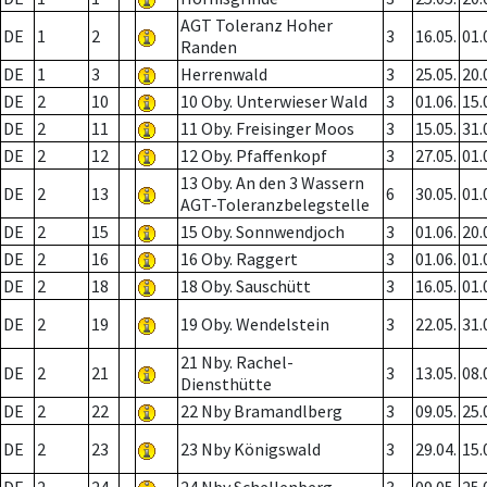
AGT Toleranz Hoher
DE
1
2
3
16.05.
01.
Randen
DE
1
3
Herrenwald
3
25.05.
20.
DE
2
10
10 Oby. Unterwieser Wald
3
01.06.
15.
DE
2
11
11 Oby. Freisinger Moos
3
15.05.
31.
DE
2
12
12 Oby. Pfaffenkopf
3
27.05.
01.
13 Oby. An den 3 Wassern
DE
2
13
6
30.05.
01.
AGT-Toleranzbelegstelle
DE
2
15
15 Oby. Sonnwendjoch
3
01.06.
20.
DE
2
16
16 Oby. Raggert
3
01.06.
01.
DE
2
18
18 Oby. Sauschütt
3
16.05.
01.
DE
2
19
19 Oby. Wendelstein
3
22.05.
31.
21 Nby. Rachel-
DE
2
21
3
13.05.
08.
Diensthütte
DE
2
22
22 Nby Bramandlberg
3
09.05.
25.
DE
2
23
23 Nby Königswald
3
29.04.
15.