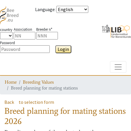
Language
:
Association
Breeder n°
country
Password
Login
Toggle
Home
Breeding Values
Breed planning for mating stations
Back
to selection form
Breed planning for mating stations
2026