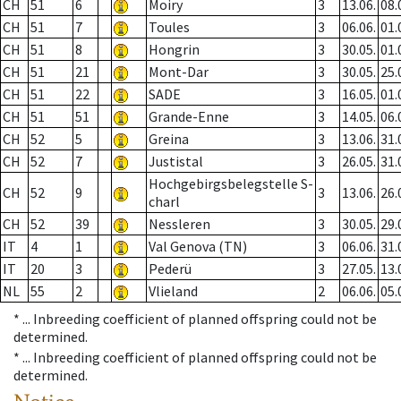
CH
51
6
Moiry
3
13.06.
08.
CH
51
7
Toules
3
06.06.
01.
CH
51
8
Hongrin
3
30.05.
01.
CH
51
21
Mont-Dar
3
30.05.
25.
CH
51
22
SADE
3
16.05.
01.
CH
51
51
Grande-Enne
3
14.05.
06.
CH
52
5
Greina
3
13.06.
31.
CH
52
7
Justistal
3
26.05.
31.
Hochgebirgsbelegstelle S-
CH
52
9
3
13.06.
26.
charl
CH
52
39
Nessleren
3
30.05.
29.
IT
4
1
Val Genova (TN)
3
06.06.
31.
IT
20
3
Pederü
3
27.05.
13.
NL
55
2
Vlieland
2
06.06.
05.
* ...
Inbreeding coefficient of planned offspring could not be
determined.
* ...
Inbreeding coefficient of planned offspring could not be
determined.