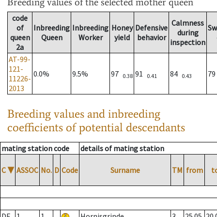
Breeding values
of the selected mother queen
code
Calmness
of
Inbreeding
Inbreeding
Honey
Defensive
Sw
during
queen
Queen
Worker
yield
behavior
inspection
2a
AT-99-
121-
0.0%
9.5%
97
91
84
7
0.38
0.41
0.43
11226-
2013
Breeding values and inbreeding
coefficients of potential descendants
mating station code
details of mating station
C
▼
ASSOC
No.
D
Code
Surname
TM
from
t
DE
1
1
Hornisgrinde
3
25.05.
20.