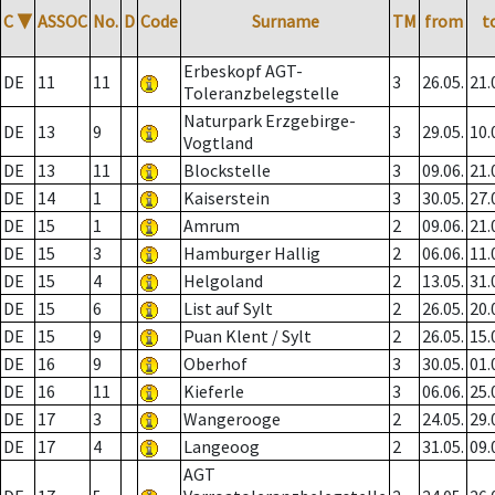
C
▼
ASSOC
No.
D
Code
Surname
TM
from
t
Erbeskopf AGT-
DE
11
11
3
26.05.
21.
Toleranzbelegstelle
Naturpark Erzgebirge-
DE
13
9
3
29.05.
10.
Vogtland
DE
13
11
Blockstelle
3
09.06.
21.
DE
14
1
Kaiserstein
3
30.05.
27.
DE
15
1
Amrum
2
09.06.
21.
DE
15
3
Hamburger Hallig
2
06.06.
11.
DE
15
4
Helgoland
2
13.05.
31.
DE
15
6
List auf Sylt
2
26.05.
20.
DE
15
9
Puan Klent / Sylt
2
26.05.
15.
DE
16
9
Oberhof
3
30.05.
01.
DE
16
11
Kieferle
3
06.06.
25.
DE
17
3
Wangerooge
2
24.05.
29.
DE
17
4
Langeoog
2
31.05.
09.
AGT