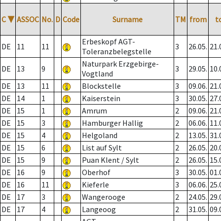
C
▼
ASSOC
No.
D
Code
Surname
TM
from
t
Erbeskopf AGT-
DE
11
11
3
26.05.
21.
Toleranzbelegstelle
Naturpark Erzgebirge-
DE
13
9
3
29.05.
10.
Vogtland
DE
13
11
Blockstelle
3
09.06.
21.
DE
14
1
Kaiserstein
3
30.05.
27.
DE
15
1
Amrum
2
09.06.
21.
DE
15
3
Hamburger Hallig
2
06.06.
11.
DE
15
4
Helgoland
2
13.05.
31.
DE
15
6
List auf Sylt
2
26.05.
20.
DE
15
9
Puan Klent / Sylt
2
26.05.
15.
DE
16
9
Oberhof
3
30.05.
01.
DE
16
11
Kieferle
3
06.06.
25.
DE
17
3
Wangerooge
2
24.05.
29.
DE
17
4
Langeoog
2
31.05.
09.