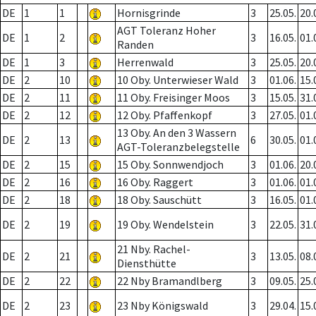
DE
1
1
Hornisgrinde
3
25.05.
20.
AGT Toleranz Hoher
DE
1
2
3
16.05.
01.
Randen
DE
1
3
Herrenwald
3
25.05.
20.
DE
2
10
10 Oby. Unterwieser Wald
3
01.06.
15.
DE
2
11
11 Oby. Freisinger Moos
3
15.05.
31.
DE
2
12
12 Oby. Pfaffenkopf
3
27.05.
01.
13 Oby. An den 3 Wassern
DE
2
13
6
30.05.
01.
AGT-Toleranzbelegstelle
DE
2
15
15 Oby. Sonnwendjoch
3
01.06.
20.
DE
2
16
16 Oby. Raggert
3
01.06.
01.
DE
2
18
18 Oby. Sauschütt
3
16.05.
01.
DE
2
19
19 Oby. Wendelstein
3
22.05.
31.
21 Nby. Rachel-
DE
2
21
3
13.05.
08.
Diensthütte
DE
2
22
22 Nby Bramandlberg
3
09.05.
25.
DE
2
23
23 Nby Königswald
3
29.04.
15.