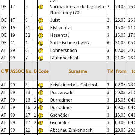
AGT
DE
17
5
Varroatoleranzbelegstelle
2
24.05.
26.
Norderney (70)
DE
17
6
Juist
2
25.05.
26.
DE
19
51
Eisbachtal
3
15.05.
21.
DE
19
52
Hasental
3
15.05.
17.
DE
41
1
Sächsische Schweiz
6
31.05.
05.
AT
99
6
Löhnersbach
3
02.06.
30.
AT
99
7
Blühnbachtal
3
31.05.
26.
C
▼
ASSOC
No.
D
Code
Surname
TM
from
t
AT
99
8
Kristeinertal - Osttirol
3
02.06.
28.
AT
99
13
Pusterwald
3
29.05.
31.
AT
99
16
1
Dürradmer
3
15.05.
04.
AT
99
16
2
Dürradmer
3
09.06.
04.
AT
99
17
1
Gschöder
3
15.05.
04.
AT
99
17
2
Gschöder
3
09.06.
04.
AT
99
21
Abtenau Zinkenbach
3
29.05.
28.