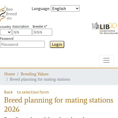
Language
:
Association
Breeder n°
country
Password
Login
Toggle
Home
Breeding Values
Breed planning for mating stations
Back
to selection form
Breed planning for mating stations
2026