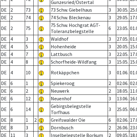
Gunzesried/Ostertal
DE
2
73
73 Schw. Giebelhaus
3
30.05.
25.
DE
2
74
74 Schw. Bleckenau
3
29.05.
17.
75 Schw. Hochgrat AGT-
DE
2
75
6
23.05.
01.
Toleranzbelegstelle
DE
4
3
Waldhof
3
27.05.
01.
DE
4
5
Hohenheide
3
20.05.
15.
DE
4
7
Lattbusch
3
22.05.
17.
DE
4
8
Schorfheide-Wildfang
3
15.05.
15.
DE
4
10
Rotkäppchen
3
01.06.
01.
DE
6
1
Spiekeroog
2
02.06.
02.
DE
6
2
Neuwerk
2
18.05.
11.
DE
6
12
Neuenhof
3
13.06.
16.
Gebirgsbelegstelle
DE
6
14
3
25.05.
06.
Torfhaus
DE
8
1
2
Greifswalder Oie
6
02.06.
17.
DE
8
3
Dornbusch
2
26.06.
23.
DE
11
3
Inselbelegstelle Borkum
2
09.05.
18.