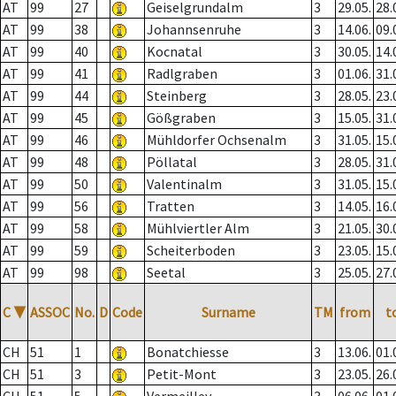
AT
99
27
Geiselgrundalm
3
29.05.
28.
AT
99
38
Johannsenruhe
3
14.06.
09.
AT
99
40
Kocnatal
3
30.05.
14.
AT
99
41
Radlgraben
3
01.06.
31.
AT
99
44
Steinberg
3
28.05.
23.
AT
99
45
Gößgraben
3
15.05.
31.
AT
99
46
Mühldorfer Ochsenalm
3
31.05.
15.
AT
99
48
Pöllatal
3
28.05.
31.
AT
99
50
Valentinalm
3
31.05.
15.
AT
99
56
Tratten
3
14.05.
16.
AT
99
58
Mühlviertler Alm
3
21.05.
30.
AT
99
59
Scheiterboden
3
23.05.
15.
AT
99
98
Seetal
3
25.05.
27.
C
▼
ASSOC
No.
D
Code
Surname
TM
from
t
CH
51
1
Bonatchiesse
3
13.06.
01.
CH
51
3
Petit-Mont
3
23.05.
26.