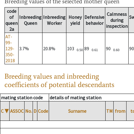
Breeding values
of the selected mother queen
code
Calmness
of
Inbreeding
Inbreeding
Honey
Defensive
S
during
queen
Queen
Worker
yield
behavior
inspection
2a
AT-
99-
129-
3.7%
20.8%
103
89
90
9
0.50
0.61
0.60
350-
2018
Breeding values and inbreeding
coefficients of potential descendants
mating station code
details of mating station
C
▼
ASSOC
No.
D
Code
Surname
TM
from
t