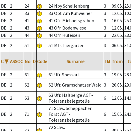
DE
2
24
24 Nby Schellenberg
3
09.05.
25.
DE
2
33
33 Opf. Am Kühweiher
3
12.05.
10.
DE
2
41
41 Ofr. Michaelsgraben
3
16.05.
25.
DE
2
43
43 Ofr. Bodenwiese
3
12.05.
14.
DE
2
44
44 Ofr. Hufeisen
3
22.05.
28.
DE
2
51
51 Mfr. Tiergarten
3
06.05.
31.
C
▼
ASSOC
No.
D
Code
Surname
TM
from
t
DE
2
61
61 Ufr. Spessart
3
19.05.
28.
DE
2
62
62 Ufr. Gramschatzer Wald
3
20.05.
29.
63 Ufr. Haßberge AGT-
DE
2
63
6
12.05.
14.
Toleranzbelegstelle
71 Schw. Scheppacher
DE
2
71
Forst AGT-
6
15.05.
24.
Toleranzbelegstelle
72 Schw.
DE
2
72
3
30.05.
25.