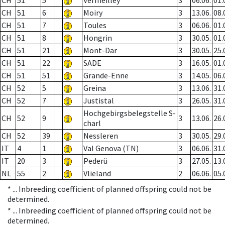
CH
51
5
Vermeilley
3
06.06.
01.
CH
51
6
Moiry
3
13.06.
08.
CH
51
7
Toules
3
06.06.
01.
CH
51
8
Hongrin
3
30.05.
01.
CH
51
21
Mont-Dar
3
30.05.
25.
CH
51
22
SADE
3
16.05.
01.
CH
51
51
Grande-Enne
3
14.05.
06.
CH
52
5
Greina
3
13.06.
31.
CH
52
7
Justistal
3
26.05.
31.
Hochgebirgsbelegstelle S-
CH
52
9
3
13.06.
26.
charl
CH
52
39
Nessleren
3
30.05.
29.
IT
4
1
Val Genova (TN)
3
06.06.
31.
IT
20
3
Pederü
3
27.05.
13.
NL
55
2
Vlieland
2
06.06.
05.
* ...
Inbreeding coefficient of planned offspring could not be
determined.
* ...
Inbreeding coefficient of planned offspring could not be
determined.