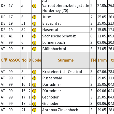
AGT
DE
17
5
Varroatoleranzbelegstelle
2
24.05.
26.
Norderney (70)
DE
17
6
Juist
2
25.05.
26.
DE
19
51
Eisbachtal
3
15.05.
21.
DE
19
52
Hasental
3
15.05.
17.
DE
41
1
Sächsische Schweiz
6
31.05.
05.
AT
99
6
Löhnersbach
3
02.06.
30.
AT
99
7
Blühnbachtal
3
31.05.
26.
C
▼
ASSOC
No.
D
Code
Surname
TM
from
t
AT
99
8
Kristeinertal - Osttirol
3
02.06.
28.
AT
99
13
Pusterwald
3
29.05.
31.
AT
99
16
1
Dürradmer
3
15.05.
04.
AT
99
16
2
Dürradmer
3
09.06.
04.
AT
99
17
1
Gschöder
3
15.05.
04.
AT
99
17
2
Gschöder
3
09.06.
04.
AT
99
21
Abtenau Zinkenbach
3
29.05.
28.