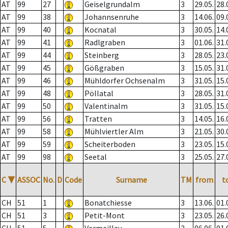
AT
99
27
Geiselgrundalm
3
29.05.
28.
AT
99
38
Johannsenruhe
3
14.06.
09.
AT
99
40
Kocnatal
3
30.05.
14.
AT
99
41
Radlgraben
3
01.06.
31.
AT
99
44
Steinberg
3
28.05.
23.
AT
99
45
Gößgraben
3
15.05.
31.
AT
99
46
Mühldorfer Ochsenalm
3
31.05.
15.
AT
99
48
Pöllatal
3
28.05.
31.
AT
99
50
Valentinalm
3
31.05.
15.
AT
99
56
Tratten
3
14.05.
16.
AT
99
58
Mühlviertler Alm
3
21.05.
30.
AT
99
59
Scheiterboden
3
23.05.
15.
AT
99
98
Seetal
3
25.05.
27.
C
▼
ASSOC
No.
D
Code
Surname
TM
from
t
CH
51
1
Bonatchiesse
3
13.06.
01.
CH
51
3
Petit-Mont
3
23.05.
26.