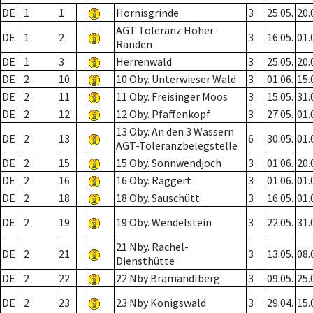
DE
1
1
Hornisgrinde
3
25.05.
20.
AGT Toleranz Hoher
DE
1
2
3
16.05.
01.
Randen
DE
1
3
Herrenwald
3
25.05.
20.
DE
2
10
10 Oby. Unterwieser Wald
3
01.06.
15.
DE
2
11
11 Oby. Freisinger Moos
3
15.05.
31.
DE
2
12
12 Oby. Pfaffenkopf
3
27.05.
01.
13 Oby. An den 3 Wassern
DE
2
13
6
30.05.
01.
AGT-Toleranzbelegstelle
DE
2
15
15 Oby. Sonnwendjoch
3
01.06.
20.
DE
2
16
16 Oby. Raggert
3
01.06.
01.
DE
2
18
18 Oby. Sauschütt
3
16.05.
01.
DE
2
19
19 Oby. Wendelstein
3
22.05.
31.
21 Nby. Rachel-
DE
2
21
3
13.05.
08.
Diensthütte
DE
2
22
22 Nby Bramandlberg
3
09.05.
25.
DE
2
23
23 Nby Königswald
3
29.04.
15.