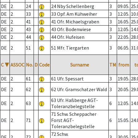
DE
2
24
24 Nby Schellenberg
3
09.05.
25.
DE
2
33
33 Opf. Am Kühweiher
3
12.05.
10.
DE
2
41
41 Ofr. Michaelsgraben
3
16.05.
25.
DE
2
43
43 Ofr. Bodenwiese
3
12.05.
14.
DE
2
44
44 Ofr. Hufeisen
3
22.05.
28.
DE
2
51
51 Mfr. Tiergarten
3
06.05.
31.
C
▼
ASSOC
No.
D
Code
Surname
TM
from
t
DE
2
61
61 Ufr. Spessart
3
19.05.
28.
DE
2
62
62 Ufr. Gramschatzer Wald
3
20.05.
29.
63 Ufr. Haßberge AGT-
DE
2
63
6
12.05.
14.
Toleranzbelegstelle
71 Schw. Scheppacher
DE
2
71
Forst AGT-
6
15.05.
24.
Toleranzbelegstelle
72 Schw.
DE
2
72
3
30.05.
25.