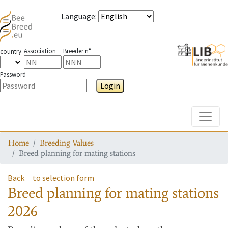
Language
:
Association
Breeder n°
country
Password
Login
Toggle
Home
Breeding Values
Breed planning for mating stations
Back
to selection form
Breed planning for mating stations
2026