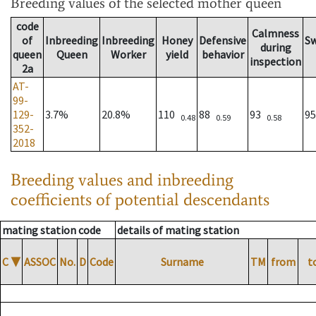
Breeding values
of the selected mother queen
code
Calmness
of
Inbreeding
Inbreeding
Honey
Defensive
S
during
queen
Queen
Worker
yield
behavior
inspection
2a
AT-
99-
129-
3.7%
20.8%
110
88
93
9
0.48
0.59
0.58
352-
2018
Breeding values and inbreeding
coefficients of potential descendants
mating station code
details of mating station
C
▼
ASSOC
No.
D
Code
Surname
TM
from
t