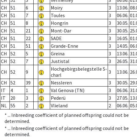
CH
51
5
Vermeilley
3
06.06.
01.
CH
51
6
Moiry
3
13.06.
08.
CH
51
7
Toules
3
06.06.
01.
CH
51
8
Hongrin
3
30.05.
01.
CH
51
21
Mont-Dar
3
30.05.
25.
CH
51
22
SADE
3
16.05.
01.
CH
51
51
Grande-Enne
3
14.05.
06.
CH
52
5
Greina
3
13.06.
31.
CH
52
7
Justistal
3
26.05.
31.
Hochgebirgsbelegstelle S-
CH
52
9
3
13.06.
26.
charl
CH
52
39
Nessleren
3
30.05.
29.
IT
4
1
Val Genova (TN)
3
06.06.
31.
IT
20
3
Pederü
3
27.05.
13.
NL
55
2
Vlieland
2
06.06.
05.
* ...
Inbreeding coefficient of planned offspring could not be
determined.
* ...
Inbreeding coefficient of planned offspring could not be
determined.