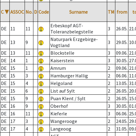
C
▼
ASSOC
No.
D
Code
Surname
TM
from
t
Erbeskopf AGT-
DE
11
11
3
26.05.
21.
Toleranzbelegstelle
Naturpark Erzgebirge-
DE
13
9
3
29.05.
10.
Vogtland
DE
13
11
Blockstelle
3
09.06.
21.
DE
14
1
Kaiserstein
3
30.05.
27.
DE
15
1
Amrum
2
09.06.
21.
DE
15
3
Hamburger Hallig
2
06.06.
11.
DE
15
4
Helgoland
2
13.05.
31.
DE
15
6
List auf Sylt
2
26.05.
20.
DE
15
9
Puan Klent / Sylt
2
26.05.
15.
DE
16
9
Oberhof
3
30.05.
01.
DE
16
11
Kieferle
3
06.06.
25.
DE
17
3
Wangerooge
2
24.05.
29.
DE
17
4
Langeoog
2
31.05.
09.