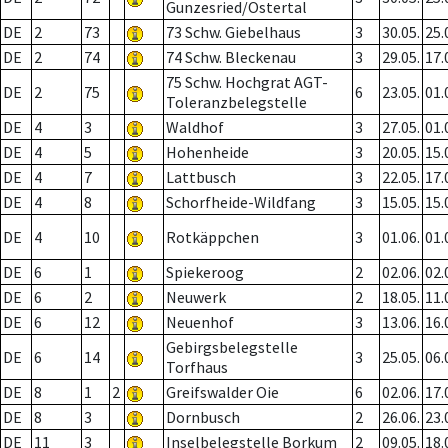
Gunzesried/Ostertal
DE
2
73
73 Schw. Giebelhaus
3
30.05.
25.
DE
2
74
74 Schw. Bleckenau
3
29.05.
17.
75 Schw. Hochgrat AGT-
DE
2
75
6
23.05.
01.
Toleranzbelegstelle
DE
4
3
Waldhof
3
27.05.
01.
DE
4
5
Hohenheide
3
20.05.
15.
DE
4
7
Lattbusch
3
22.05.
17.
DE
4
8
Schorfheide-Wildfang
3
15.05.
15.
DE
4
10
Rotkäppchen
3
01.06.
01.
DE
6
1
Spiekeroog
2
02.06.
02.
DE
6
2
Neuwerk
2
18.05.
11.
DE
6
12
Neuenhof
3
13.06.
16.
Gebirgsbelegstelle
DE
6
14
3
25.05.
06.
Torfhaus
DE
8
1
2
Greifswalder Oie
6
02.06.
17.
DE
8
3
Dornbusch
2
26.06.
23.
DE
11
3
Inselbelegstelle Borkum
2
09.05.
18.