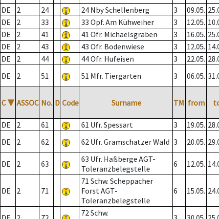
DE
2
24
24 Nby Schellenberg
3
09.05.
25.
DE
2
33
33 Opf. Am Kühweiher
3
12.05.
10.
DE
2
41
41 Ofr. Michaelsgraben
3
16.05.
25.
DE
2
43
43 Ofr. Bodenwiese
3
12.05.
14.
DE
2
44
44 Ofr. Hufeisen
3
22.05.
28.
DE
2
51
51 Mfr. Tiergarten
3
06.05.
31.
C
▼
ASSOC
No.
D
Code
Surname
TM
from
t
DE
2
61
61 Ufr. Spessart
3
19.05.
28.
DE
2
62
62 Ufr. Gramschatzer Wald
3
20.05.
29.
63 Ufr. Haßberge AGT-
DE
2
63
6
12.05.
14.
Toleranzbelegstelle
71 Schw. Scheppacher
DE
2
71
Forst AGT-
6
15.05.
24.
Toleranzbelegstelle
72 Schw.
DE
2
72
3
30.05.
25.