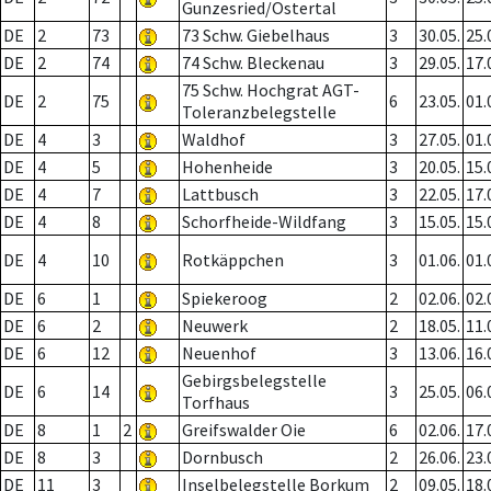
Gunzesried/Ostertal
DE
2
73
73 Schw. Giebelhaus
3
30.05.
25.
DE
2
74
74 Schw. Bleckenau
3
29.05.
17.
75 Schw. Hochgrat AGT-
DE
2
75
6
23.05.
01.
Toleranzbelegstelle
DE
4
3
Waldhof
3
27.05.
01.
DE
4
5
Hohenheide
3
20.05.
15.
DE
4
7
Lattbusch
3
22.05.
17.
DE
4
8
Schorfheide-Wildfang
3
15.05.
15.
DE
4
10
Rotkäppchen
3
01.06.
01.
DE
6
1
Spiekeroog
2
02.06.
02.
DE
6
2
Neuwerk
2
18.05.
11.
DE
6
12
Neuenhof
3
13.06.
16.
Gebirgsbelegstelle
DE
6
14
3
25.05.
06.
Torfhaus
DE
8
1
2
Greifswalder Oie
6
02.06.
17.
DE
8
3
Dornbusch
2
26.06.
23.
DE
11
3
Inselbelegstelle Borkum
2
09.05.
18.