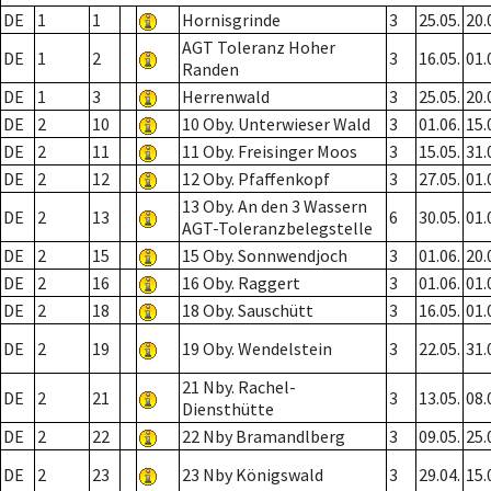
DE
1
1
Hornisgrinde
3
25.05.
20.
AGT Toleranz Hoher
DE
1
2
3
16.05.
01.
Randen
DE
1
3
Herrenwald
3
25.05.
20.
DE
2
10
10 Oby. Unterwieser Wald
3
01.06.
15.
DE
2
11
11 Oby. Freisinger Moos
3
15.05.
31.
DE
2
12
12 Oby. Pfaffenkopf
3
27.05.
01.
13 Oby. An den 3 Wassern
DE
2
13
6
30.05.
01.
AGT-Toleranzbelegstelle
DE
2
15
15 Oby. Sonnwendjoch
3
01.06.
20.
DE
2
16
16 Oby. Raggert
3
01.06.
01.
DE
2
18
18 Oby. Sauschütt
3
16.05.
01.
DE
2
19
19 Oby. Wendelstein
3
22.05.
31.
21 Nby. Rachel-
DE
2
21
3
13.05.
08.
Diensthütte
DE
2
22
22 Nby Bramandlberg
3
09.05.
25.
DE
2
23
23 Nby Königswald
3
29.04.
15.