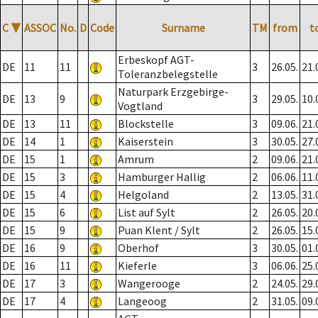
C
▼
ASSOC
No.
D
Code
Surname
TM
from
t
Erbeskopf AGT-
DE
11
11
3
26.05.
21.
Toleranzbelegstelle
Naturpark Erzgebirge-
DE
13
9
3
29.05.
10.
Vogtland
DE
13
11
Blockstelle
3
09.06.
21.
DE
14
1
Kaiserstein
3
30.05.
27.
DE
15
1
Amrum
2
09.06.
21.
DE
15
3
Hamburger Hallig
2
06.06.
11.
DE
15
4
Helgoland
2
13.05.
31.
DE
15
6
List auf Sylt
2
26.05.
20.
DE
15
9
Puan Klent / Sylt
2
26.05.
15.
DE
16
9
Oberhof
3
30.05.
01.
DE
16
11
Kieferle
3
06.06.
25.
DE
17
3
Wangerooge
2
24.05.
29.
DE
17
4
Langeoog
2
31.05.
09.