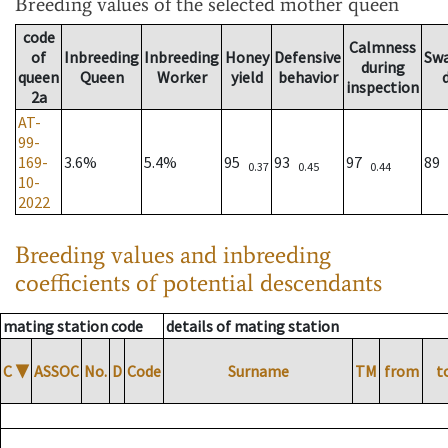
Breeding values
of the selected mother queen
code
Calmness
of
Inbreeding
Inbreeding
Honey
Defensive
Sw
during
queen
Queen
Worker
yield
behavior
inspection
2a
AT-
99-
169-
3.6%
5.4%
95
93
97
89
0.37
0.45
0.44
10-
2022
Breeding values and inbreeding
coefficients of potential descendants
mating station code
details of mating station
C
▼
ASSOC
No.
D
Code
Surname
TM
from
t