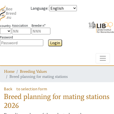
Language
:
Association
Breeder n°
country
Password
Login
Toggle
Home
Breeding Values
Breed planning for mating stations
Back
to selection form
Breed planning for mating stations
2026