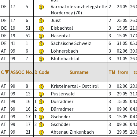
AGT
DE
17
5
Varroatoleranzbelegstelle
2
24.05.
26.
Norderney (70)
DE
17
6
Juist
2
25.05.
26.
DE
19
51
Eisbachtal
3
15.05.
21.
DE
19
52
Hasental
3
15.05.
17.
DE
41
1
Sächsische Schweiz
6
31.05.
05.
AT
99
6
Löhnersbach
3
02.06.
30.
AT
99
7
Blühnbachtal
3
31.05.
26.
C
▼
ASSOC
No.
D
Code
Surname
TM
from
t
AT
99
8
Kristeinertal - Osttirol
3
02.06.
28.
AT
99
13
Pusterwald
3
29.05.
31.
AT
99
16
1
Dürradmer
3
15.05.
04.
AT
99
16
2
Dürradmer
3
09.06.
04.
AT
99
17
1
Gschöder
3
15.05.
04.
AT
99
17
2
Gschöder
3
09.06.
04.
AT
99
21
Abtenau Zinkenbach
3
29.05.
28.