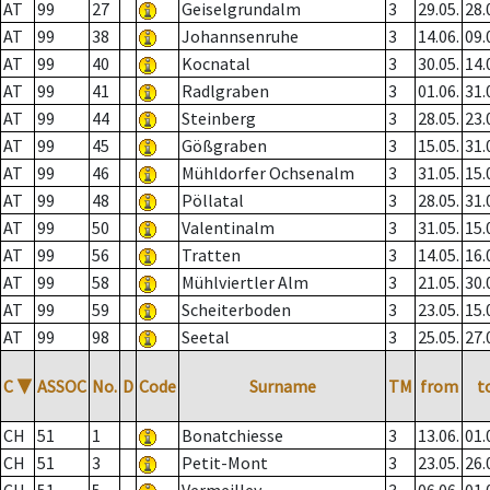
AT
99
27
Geiselgrundalm
3
29.05.
28.
AT
99
38
Johannsenruhe
3
14.06.
09.
AT
99
40
Kocnatal
3
30.05.
14.
AT
99
41
Radlgraben
3
01.06.
31.
AT
99
44
Steinberg
3
28.05.
23.
AT
99
45
Gößgraben
3
15.05.
31.
AT
99
46
Mühldorfer Ochsenalm
3
31.05.
15.
AT
99
48
Pöllatal
3
28.05.
31.
AT
99
50
Valentinalm
3
31.05.
15.
AT
99
56
Tratten
3
14.05.
16.
AT
99
58
Mühlviertler Alm
3
21.05.
30.
AT
99
59
Scheiterboden
3
23.05.
15.
AT
99
98
Seetal
3
25.05.
27.
C
▼
ASSOC
No.
D
Code
Surname
TM
from
t
CH
51
1
Bonatchiesse
3
13.06.
01.
CH
51
3
Petit-Mont
3
23.05.
26.