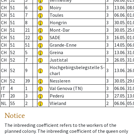
CH
51
5
Vermeilley
3
06.06.
01.
CH
51
6
Moiry
3
13.06.
08.
CH
51
7
Toules
3
06.06.
01.
CH
51
8
Hongrin
3
30.05.
01.
CH
51
21
Mont-Dar
3
30.05.
25.
CH
51
22
SADE
3
16.05.
01.
CH
51
51
Grande-Enne
3
14.05.
06.
CH
52
5
Greina
3
13.06.
31.
CH
52
7
Justistal
3
26.05.
31.
Hochgebirgsbelegstelle S-
CH
52
9
3
13.06.
26.
charl
CH
52
39
Nessleren
3
30.05.
29.
IT
4
1
Val Genova (TN)
3
06.06.
31.
IT
20
3
Pederü
3
27.05.
13.
NL
55
2
Vlieland
2
06.06.
05.
Notice
The inbreeding coefficient refers to the workers of the
planned colony. The inbreeding coefficient of the queen only