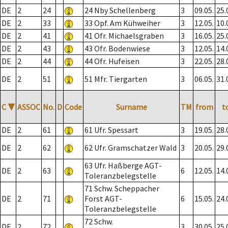
DE
2
24
24 Nby Schellenberg
3
09.05.
25.
DE
2
33
33 Opf. Am Kühweiher
3
12.05.
10.
DE
2
41
41 Ofr. Michaelsgraben
3
16.05.
25.
DE
2
43
43 Ofr. Bodenwiese
3
12.05.
14.
DE
2
44
44 Ofr. Hufeisen
3
22.05.
28.
DE
2
51
51 Mfr. Tiergarten
3
06.05.
31.
C
▼
ASSOC
No.
D
Code
Surname
TM
from
t
DE
2
61
61 Ufr. Spessart
3
19.05.
28.
DE
2
62
62 Ufr. Gramschatzer Wald
3
20.05.
29.
63 Ufr. Haßberge AGT-
DE
2
63
6
12.05.
14.
Toleranzbelegstelle
71 Schw. Scheppacher
DE
2
71
Forst AGT-
6
15.05.
24.
Toleranzbelegstelle
72 Schw.
DE
2
72
3
30.05.
25.