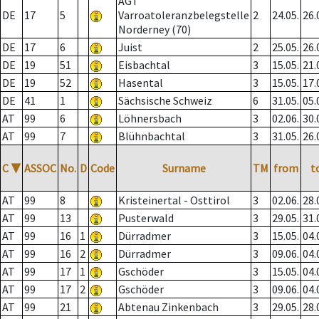
AGT
DE
17
5
Varroatoleranzbelegstelle
2
24.05.
26.
Norderney (70)
DE
17
6
Juist
2
25.05.
26.
DE
19
51
Eisbachtal
3
15.05.
21.
DE
19
52
Hasental
3
15.05.
17.
DE
41
1
Sächsische Schweiz
6
31.05.
05.
AT
99
6
Löhnersbach
3
02.06.
30.
AT
99
7
Blühnbachtal
3
31.05.
26.
C
▼
ASSOC
No.
D
Code
Surname
TM
from
t
AT
99
8
Kristeinertal - Osttirol
3
02.06.
28.
AT
99
13
Pusterwald
3
29.05.
31.
AT
99
16
1
Dürradmer
3
15.05.
04.
AT
99
16
2
Dürradmer
3
09.06.
04.
AT
99
17
1
Gschöder
3
15.05.
04.
AT
99
17
2
Gschöder
3
09.06.
04.
AT
99
21
Abtenau Zinkenbach
3
29.05.
28.