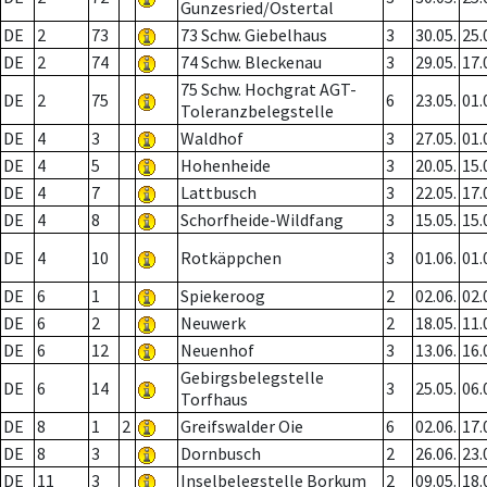
Gunzesried/Ostertal
DE
2
73
73 Schw. Giebelhaus
3
30.05.
25.
DE
2
74
74 Schw. Bleckenau
3
29.05.
17.
75 Schw. Hochgrat AGT-
DE
2
75
6
23.05.
01.
Toleranzbelegstelle
DE
4
3
Waldhof
3
27.05.
01.
DE
4
5
Hohenheide
3
20.05.
15.
DE
4
7
Lattbusch
3
22.05.
17.
DE
4
8
Schorfheide-Wildfang
3
15.05.
15.
DE
4
10
Rotkäppchen
3
01.06.
01.
DE
6
1
Spiekeroog
2
02.06.
02.
DE
6
2
Neuwerk
2
18.05.
11.
DE
6
12
Neuenhof
3
13.06.
16.
Gebirgsbelegstelle
DE
6
14
3
25.05.
06.
Torfhaus
DE
8
1
2
Greifswalder Oie
6
02.06.
17.
DE
8
3
Dornbusch
2
26.06.
23.
DE
11
3
Inselbelegstelle Borkum
2
09.05.
18.