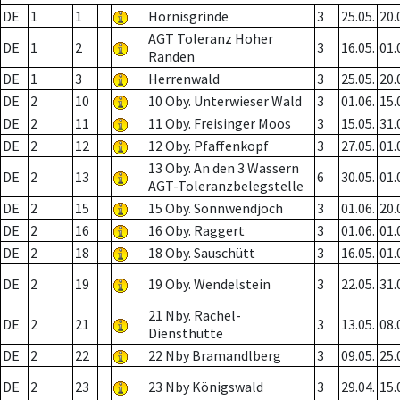
DE
1
1
Hornisgrinde
3
25.05.
20.
AGT Toleranz Hoher
DE
1
2
3
16.05.
01.
Randen
DE
1
3
Herrenwald
3
25.05.
20.
DE
2
10
10 Oby. Unterwieser Wald
3
01.06.
15.
DE
2
11
11 Oby. Freisinger Moos
3
15.05.
31.
DE
2
12
12 Oby. Pfaffenkopf
3
27.05.
01.
13 Oby. An den 3 Wassern
DE
2
13
6
30.05.
01.
AGT-Toleranzbelegstelle
DE
2
15
15 Oby. Sonnwendjoch
3
01.06.
20.
DE
2
16
16 Oby. Raggert
3
01.06.
01.
DE
2
18
18 Oby. Sauschütt
3
16.05.
01.
DE
2
19
19 Oby. Wendelstein
3
22.05.
31.
21 Nby. Rachel-
DE
2
21
3
13.05.
08.
Diensthütte
DE
2
22
22 Nby Bramandlberg
3
09.05.
25.
DE
2
23
23 Nby Königswald
3
29.04.
15.