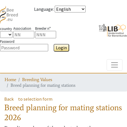
Language
:
Association
Breeder n°
country
Password
Login
Toggle
Home
Breeding Values
Breed planning for mating stations
Back
to selection form
Breed planning for mating stations
2026