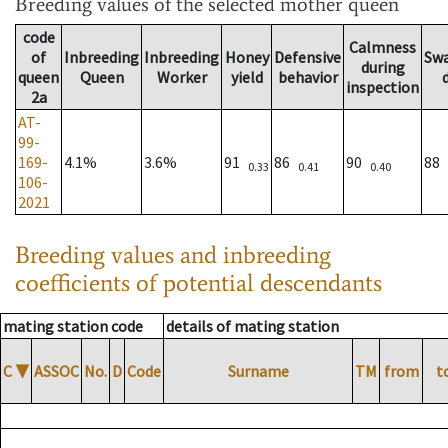
Breeding values
of the selected mother queen
code
Calmness
of
Inbreeding
Inbreeding
Honey
Defensive
Sw
during
queen
Queen
Worker
yield
behavior
inspection
2a
AT-
99-
169-
4.1%
3.6%
91
86
90
88
0.33
0.41
0.40
106-
2021
Breeding values and inbreeding
coefficients of potential descendants
mating station code
details of mating station
C
▼
ASSOC
No.
D
Code
Surname
TM
from
t