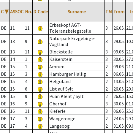
C
▼
ASSOC
No.
D
Code
Surname
TM
from
t
Erbeskopf AGT-
DE
11
11
3
26.05.
21.
Toleranzbelegstelle
Naturpark Erzgebirge-
DE
13
9
3
29.05.
10.
Vogtland
DE
13
11
Blockstelle
3
09.06.
21.
DE
14
1
Kaiserstein
3
30.05.
27.
DE
15
1
Amrum
2
09.06.
21.
DE
15
3
Hamburger Hallig
2
06.06.
11.
DE
15
4
Helgoland
2
13.05.
31.
DE
15
6
List auf Sylt
2
26.05.
20.
DE
15
9
Puan Klent / Sylt
2
26.05.
15.
DE
16
9
Oberhof
3
30.05.
01.
DE
16
11
Kieferle
3
06.06.
25.
DE
17
3
Wangerooge
2
24.05.
29.
DE
17
4
Langeoog
2
31.05.
09.