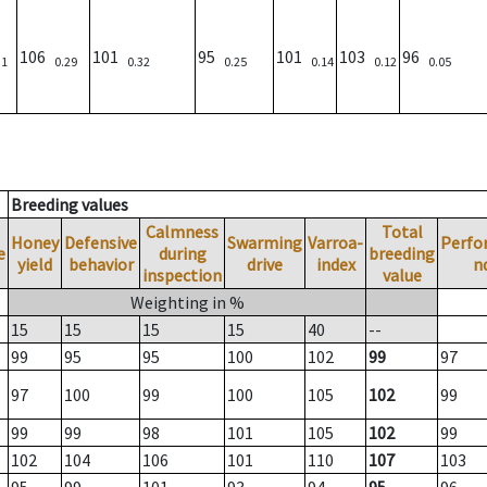
106
101
95
101
103
96
31
0.29
0.32
0.25
0.14
0.12
0.05
Breeding values
Calmness
Total
Honey
Defensive
Swarming
Varroa-
Perfo
e
during
breeding
yield
behavior
drive
index
n
inspection
value
Weighting in %
15
15
15
15
40
--
99
95
95
100
102
99
97
97
100
99
100
105
102
99
99
99
98
101
105
102
99
102
104
106
101
110
107
103