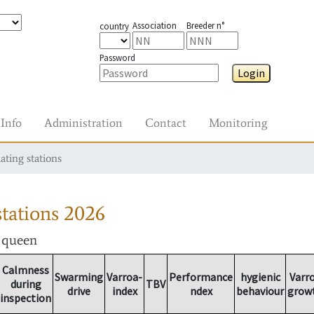
Association
Breeder n°
country
Password
Login
Info
Administration
Contact
Monitoring
ating stations
tations
2026
r queen
Calmness
Swarming
Varroa-
Performance
hygienic
Varr
during
TBV
drive
index
ndex
behaviour
grow
inspection