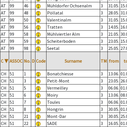
AT
99
46
Mühldorfer Ochsenalm
3
31.05.
15.
AT
99
48
Pöllatal
3
28.05.
31.
AT
99
50
Valentinalm
3
31.05.
15.
AT
99
56
Tratten
3
14.05.
16.
AT
99
58
Mühlviertler Alm
3
21.05.
30.
AT
99
59
Scheiterboden
3
23.05.
15.
AT
99
98
Seetal
3
25.05.
27.
C
▼
ASSOC
No.
D
Code
Surname
TM
from
t
CH
51
1
Bonatchiesse
3
13.06.
01.
CH
51
3
Petit-Mont
3
23.05.
26.
CH
51
5
Vermeilley
3
06.06.
01.
CH
51
6
Moiry
3
13.06.
08.
CH
51
7
Toules
3
06.06.
01.
CH
51
8
Hongrin
3
30.05.
01.
CH
51
21
Mont-Dar
3
30.05.
25.
CH
51
22
SADE
3
16.05.
01.