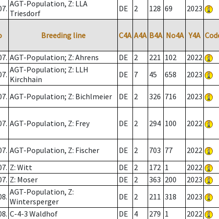
AGT-Population, Z: LLA
07.
DE
2
128
69
2023
Triesdorf
o
Breeding line
C4A
A4A
B4A
No4A
Y4A
Cod
07.
AGT-Population; Z: Ahrens
DE
2
221
102
2022
AGT-Population; Z: LLH
07.
DE
7
45
658
2023
Kirchhain
07.
AGT-Population; Z: Bichlmeier
DE
2
326
716
2023
07.
AGT-Population, Z: Frey
DE
2
294
100
2022
07.
AGT-Population, Z: Fischer
DE
2
703
77
2022
07.
Z: Witt
DE
2
172
1
2022
07.
Z: Moser
DE
2
363
200
2023
AGT-Population, Z:
08.
DE
2
211
318
2023
Wintersperger
08.
C-4-3 Waldhof
DE
4
279
1
2022