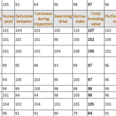
105
92
94
96
98
97
96
Calmness
Total
Honey
Defensive
Swarming
Varroa-
Perfo
e
during
breeding
yield
behavior
drive
index
n
inspection
value
101
104
103
100
110
107
103
101
101
101
98
105
102
100
101
100
103
104
108
106
102
99
95
98
93
99
97
96
94
100
103
90
100
97
96
99
99
100
98
98
98
99
101
94
94
98
100
98
96
104
102
104
102
105
105
103
98
91
92
90
79
84
91