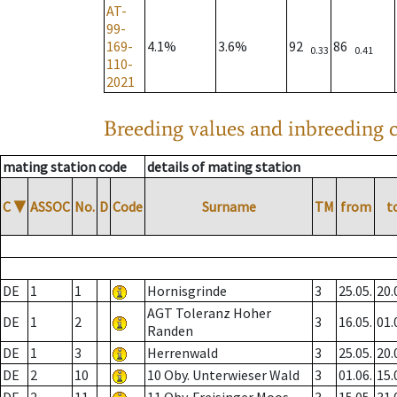
AT-
99-
169-
4.1%
3.6%
92
86
0.33
0.41
110-
2021
Breeding values and inbreeding c
mating station code
details of mating station
C
▼
ASSOC
No.
D
Code
Surname
TM
from
t
DE
1
1
Hornisgrinde
3
25.05.
20.
AGT Toleranz Hoher
DE
1
2
3
16.05.
01.
Randen
DE
1
3
Herrenwald
3
25.05.
20.
DE
2
10
10 Oby. Unterwieser Wald
3
01.06.
15.