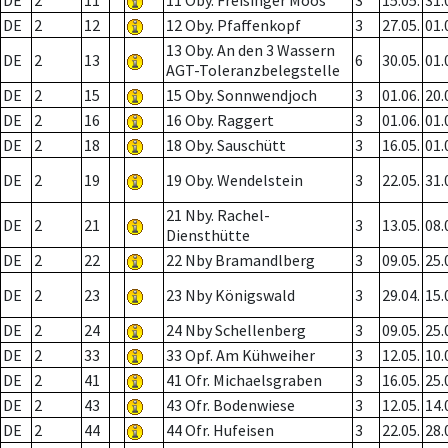
DE
2
11
11 Oby. Freisinger Moos
3
15.05.
31.
DE
2
12
12 Oby. Pfaffenkopf
3
27.05.
01.
13 Oby. An den 3 Wassern
DE
2
13
6
30.05.
01.
AGT-Toleranzbelegstelle
DE
2
15
15 Oby. Sonnwendjoch
3
01.06.
20.
DE
2
16
16 Oby. Raggert
3
01.06.
01.
DE
2
18
18 Oby. Sauschütt
3
16.05.
01.
DE
2
19
19 Oby. Wendelstein
3
22.05.
31.
21 Nby. Rachel-
DE
2
21
3
13.05.
08.
Diensthütte
DE
2
22
22 Nby Bramandlberg
3
09.05.
25.
DE
2
23
23 Nby Königswald
3
29.04.
15.
DE
2
24
24 Nby Schellenberg
3
09.05.
25.
DE
2
33
33 Opf. Am Kühweiher
3
12.05.
10.
DE
2
41
41 Ofr. Michaelsgraben
3
16.05.
25.
DE
2
43
43 Ofr. Bodenwiese
3
12.05.
14.
DE
2
44
44 Ofr. Hufeisen
3
22.05.
28.