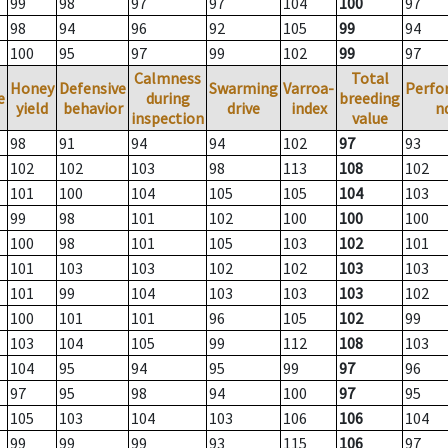
99
98
97
97
104
100
97
98
94
96
92
105
99
94
100
95
97
99
102
99
97
Calmness
Total
Honey
Defensive
Swarming
Varroa-
Perfo
e
during
breeding
yield
behavior
drive
index
n
inspection
value
98
91
94
94
102
97
93
102
102
103
98
113
108
102
101
100
104
105
105
104
103
99
98
101
102
100
100
100
100
98
101
105
103
102
101
101
103
103
102
102
103
103
101
99
104
103
103
103
102
100
101
101
96
105
102
99
103
104
105
99
112
108
103
104
95
94
95
99
97
96
97
95
98
94
100
97
95
105
103
104
103
106
106
104
99
99
99
93
115
106
97