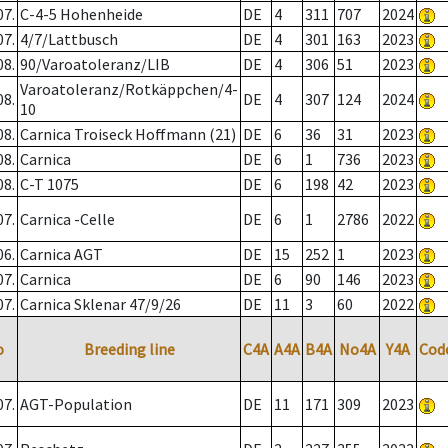
07.
C-4-5 Hohenheide
DE
4
311
707
2024
07.
4/7/Lattbusch
DE
4
301
163
2023
08.
90/Varoatoleranz/LIB
DE
4
306
51
2023
Varoatoleranz/Rotkäppchen/4-
08.
DE
4
307
124
2024
10
08.
Carnica Troiseck Hoffmann (21)
DE
6
36
31
2023
08.
Carnica
DE
6
1
736
2023
08.
C-T 1075
DE
6
198
42
2023
07.
Carnica -Celle
DE
6
1
2786
2022
06.
Carnica AGT
DE
15
252
1
2023
07.
Carnica
DE
6
90
146
2023
07.
Carnica Sklenar 47/9/26
DE
11
3
60
2022
o
Breeding line
C4A
A4A
B4A
No4A
Y4A
Cod
07.
AGT-Population
DE
11
171
309
2023