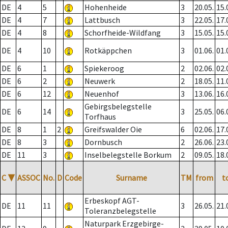
DE
4
5
Hohenheide
3
20.05.
15.
DE
4
7
Lattbusch
3
22.05.
17.
DE
4
8
Schorfheide-Wildfang
3
15.05.
15.
DE
4
10
Rotkäppchen
3
01.06.
01.
DE
6
1
Spiekeroog
2
02.06.
02.
DE
6
2
Neuwerk
2
18.05.
11.
DE
6
12
Neuenhof
3
13.06.
16.
Gebirgsbelegstelle
DE
6
14
3
25.05.
06.
Torfhaus
DE
8
1
2
Greifswalder Oie
6
02.06.
17.
DE
8
3
Dornbusch
2
26.06.
23.
DE
11
3
Inselbelegstelle Borkum
2
09.05.
18.
C
▼
ASSOC
No.
D
Code
Surname
TM
from
t
Erbeskopf AGT-
DE
11
11
3
26.05.
21.
Toleranzbelegstelle
Naturpark Erzgebirge-