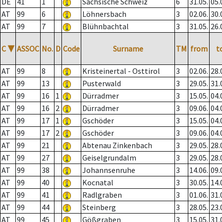
DE
41
1
Sächsische Schweiz
6
31.05.
05.
AT
99
6
Löhnersbach
3
02.06.
30.
AT
99
7
Blühnbachtal
3
31.05.
26.
C
▼
ASSOC
No.
D
Code
Surname
TM
from
t
AT
99
8
Kristeinertal - Osttirol
3
02.06.
28.
AT
99
13
Pusterwald
3
29.05.
31.
AT
99
16
1
Dürradmer
3
15.05.
04.
AT
99
16
2
Dürradmer
3
09.06.
04.
AT
99
17
1
Gschöder
3
15.05.
04.
AT
99
17
2
Gschöder
3
09.06.
04.
AT
99
21
Abtenau Zinkenbach
3
29.05.
28.
AT
99
27
Geiselgrundalm
3
29.05.
28.
AT
99
38
Johannsenruhe
3
14.06.
09.
AT
99
40
Kocnatal
3
30.05.
14.
AT
99
41
Radlgraben
3
01.06.
31.
AT
99
44
Steinberg
3
28.05.
23.
AT
99
45
Gößgraben
3
15.05.
31.