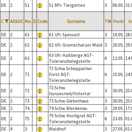
DE
2
51
51 Mfr. Tiergarten
3
06.05.
31.
C
▼
ASSOC
No.
D
Code
Surname
TM
from
t
DE
2
61
61 Ufr. Spessart
3
19.05.
28.
DE
2
62
62 Ufr. Gramschatzer Wald
3
20.05.
29.
63 Ufr. Haßberge AGT-
DE
2
63
6
12.05.
14.
Toleranzbelegstelle
71 Schw. Scheppacher
DE
2
71
Forst AGT-
6
15.05.
24.
Toleranzbelegstelle
72 Schw.
DE
2
72
3
30.05.
25.
Gunzesried/Ostertal
DE
2
73
73 Schw. Giebelhaus
3
30.05.
25.
DE
2
74
74 Schw. Bleckenau
3
29.05.
17.
75 Schw. Hochgrat AGT-
DE
2
75
6
23.05.
01.
Toleranzbelegstelle
DE
4
3
Waldhof
3
27.05.
01.