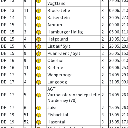
DE
13
9
3
29.05.
10.
Vogtland
DE
13
11
Blockstelle
3
09.06.
21.
DE
14
1
Kaiserstein
3
30.05.
27.
DE
15
1
Amrum
2
09.06.
21.
DE
15
3
Hamburger Hallig
2
06.06.
11.
DE
15
4
Helgoland
2
13.05.
31.
DE
15
6
List auf Sylt
2
26.05.
20.
DE
15
9
Puan Klent / Sylt
2
26.05.
15.
DE
16
9
Oberhof
3
30.05.
01.
DE
16
11
Kieferle
3
06.06.
25.
DE
17
3
Wangerooge
2
24.05.
29.
DE
17
4
Langeoog
2
31.05.
09.
AGT
DE
17
5
Varroatoleranzbelegstelle
2
24.05.
26.
Norderney (70)
DE
17
6
Juist
2
25.05.
26.
DE
19
51
Eisbachtal
3
15.05.
21.
DE
19
52
Hasental
3
15.05.
17.