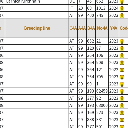
08.
Carnica Kirchhain
DE
7
45
662
2023
07.
IT
20
68
1013
2024
07.
AT
99
400
745
2023
o
Breeding line
C4A
A4A
B4A
No4A
Y4A
Cod
07.
AT
99
662
21
2023
07.
AT
99
120
87
2023
06.
AT
99
364
106
2023
08.
AT
99
364
908
2023
06.
AT
99
364
121
2022
08.
AT
99
364
705
2023
07.
AT
99
99
1
2023
07.
AT
99
193
62459
2023
08.
AT
99
377
92
2023
08.
AT
99
193
63000
2023
07.
AT
99
169
223
2023
07.
AT
99
888
331
2023
07.
AT
99
377
501
2023