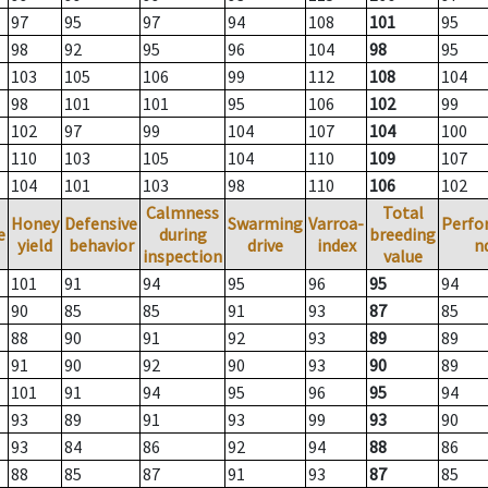
97
95
97
94
108
101
95
98
92
95
96
104
98
95
103
105
106
99
112
108
104
98
101
101
95
106
102
99
102
97
99
104
107
104
100
110
103
105
104
110
109
107
104
101
103
98
110
106
102
Calmness
Total
Honey
Defensive
Swarming
Varroa-
Perfo
e
during
breeding
yield
behavior
drive
index
n
inspection
value
101
91
94
95
96
95
94
90
85
85
91
93
87
85
88
90
91
92
93
89
89
91
90
92
90
93
90
89
101
91
94
95
96
95
94
93
89
91
93
99
93
90
93
84
86
92
94
88
86
88
85
87
91
93
87
85