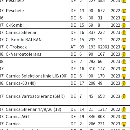
07.
Peschetz
DE
2
227
355
2023
07.
Peschetz
DE
13
90
672
2022
06.
DE
6
36
31
2023
07.
C-Kombi
DE
15
69
8
2022
07.
Carnica Sklenar
DE
16
337
232
2023
07.
C- Kombi BALKAN
DE
15
233
12
2022
07.
C-Troiseck
AT
99
193
62961
2023
08.
C- Varroatoleranz
DE
6
90
167
2023
08.
DE
2
293
66
2023
07.
DE
16
310
147
2023
07.
Carnica Selektionslinie LIB (90)
DE
6
90
170
2023
08.
Carnica-03 (40)
DE
17
208
49
2023
07.
Carnica Varroatoleranz (SMR)
DE
7
45
658
2023
07.
Carnica Sklenar 47/9/26 (13)
DE
14
21
1317
2022
07.
Carnica AGT
DE
19
346
803
2023
07.
Carnica
DE
2
266
231
2023