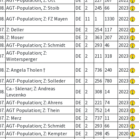
07.
AGT-Population; Z: Ott
DE
2
227
167
2021
08.
AGT-Population, Z: Stoib
DE
2
245
66
2023
08.
AGT-Population; Z: FZ Mayen
DE
11
1
1330
2022
07.
Z: Deller
DE
2
254
117
2022
08.
Z: Moser
DE
2
363
207
2023
08.
AGT-Population; Z: Schmidt
DE
2
293
46
2022
AGT-Population; Z:
07.
DE
2
211
318
2023
Wintersperger
08.
Z: Angela Tholen †
DE
2
736
240
2022
07.
AGT-Population; Z: Solleder
DE
2
256
780
2023
Ca.- Sklenar; Z: Andreas
08.
DE
2
308
14
2022
Levcenko
07.
AGT-Population; Z: Ahrens
DE
2
221
74
2023
07.
AGT Population; Z: Thein
DE
2
752
14
2023
07.
Z: Merz
DE
2
737
11
2023
07.
AGT-Population; Z: Schmidt
DE
2
293
66
2023
07.
AGT-Population, Z: Kempter
DE
2
298
45
2020