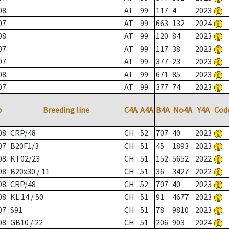
08.
AT
99
117
4
2023
07.
AT
99
663
132
2024
08.
AT
99
120
84
2023
07.
AT
99
117
38
2023
07.
AT
99
377
23
2023
08.
AT
99
671
85
2023
07.
AT
99
377
74
2023
o
Breeding line
C4A
A4A
B4A
No4A
Y4A
Cod
08.
CRP/48
CH
52
707
40
2023
07.
B20F1/3
CH
51
45
1893
2023
08.
KT02/23
CH
51
152
5652
2022
08.
B20x30 / 11
CH
51
36
3427
2022
08.
CRP/48
CH
52
707
40
2023
08.
KL 14 / 50
CH
51
91
4677
2023
07.
S91
CH
51
78
9810
2023
08.
GB10 / 22
CH
51
206
903
2024