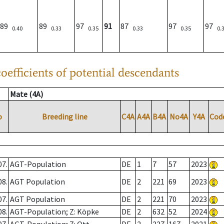
89
89
97
91
87
97
97
0.40
0.33
0.35
0.33
0.35
0.
oefficients of potential descendants
Mate (4A)
o
Breeding line
C4A
A4A
B4A
No4A
Y4A
Cod
07.
AGT-Population
DE
1
7
57
2023
08.
AGT Population
DE
2
221
69
2023
07.
AGT Population
DE
2
221
70
2023
08.
AGT-Population; Z: Köpke
DE
2
632
52
2024