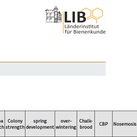
oa
Colony
spring
over-
Chalk-
CBP
Nosemosis
th
strength
development
wintering
brood