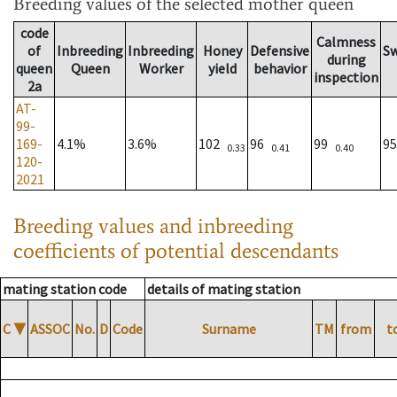
Breeding values
of the selected mother queen
code
Calmness
of
Inbreeding
Inbreeding
Honey
Defensive
S
during
queen
Queen
Worker
yield
behavior
inspection
2a
AT-
99-
169-
4.1%
3.6%
102
96
99
9
0.33
0.41
0.40
120-
2021
Breeding values and inbreeding
coefficients of potential descendants
mating station code
details of mating station
C
▼
ASSOC
No.
D
Code
Surname
TM
from
t