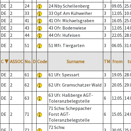
DE
2
24
24 Nby Schellenberg
3
09.05.
25.
DE
2
33
33 Opf. Am Kühweiher
3
12.05.
10.
DE
2
41
41 Ofr. Michaelsgraben
3
16.05.
25.
DE
2
43
43 Ofr. Bodenwiese
3
12.05.
14.
DE
2
44
44 Ofr. Hufeisen
3
22.05.
28.
DE
2
51
51 Mfr. Tiergarten
3
06.05.
31.
C
▼
ASSOC
No.
D
Code
Surname
TM
from
t
DE
2
61
61 Ufr. Spessart
3
19.05.
28.
DE
2
62
62 Ufr. Gramschatzer Wald
3
20.05.
29.
63 Ufr. Haßberge AGT-
DE
2
63
6
12.05.
14.
Toleranzbelegstelle
71 Schw. Scheppacher
DE
2
71
Forst AGT-
6
15.05.
24.
Toleranzbelegstelle
72 Schw.
DE
2
72
3
30.05.
25.