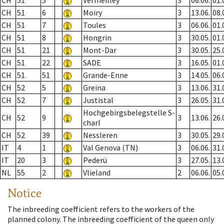
CH
51
5
Vermeilley
3
06.06.
01.
CH
51
6
Moiry
3
13.06.
08.
CH
51
7
Toules
3
06.06.
01.
CH
51
8
Hongrin
3
30.05.
01.
CH
51
21
Mont-Dar
3
30.05.
25.
CH
51
22
SADE
3
16.05.
01.
CH
51
51
Grande-Enne
3
14.05.
06.
CH
52
5
Greina
3
13.06.
31.
CH
52
7
Justistal
3
26.05.
31.
Hochgebirgsbelegstelle S-
CH
52
9
3
13.06.
26.
charl
CH
52
39
Nessleren
3
30.05.
29.
IT
4
1
Val Genova (TN)
3
06.06.
31.
IT
20
3
Pederü
3
27.05.
13.
NL
55
2
Vlieland
2
06.06.
05.
Notice
The inbreeding coefficient refers to the workers of the
planned colony. The inbreeding coefficient of the queen only