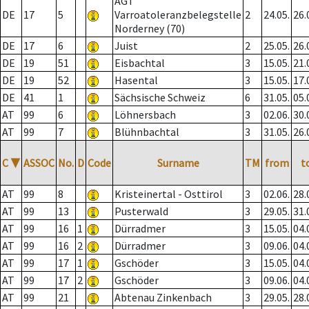
AGT
DE
17
5
Varroatoleranzbelegstelle
2
24.05.
26.
Norderney (70)
DE
17
6
Juist
2
25.05.
26.
DE
19
51
Eisbachtal
3
15.05.
21.
DE
19
52
Hasental
3
15.05.
17.
DE
41
1
Sächsische Schweiz
6
31.05.
05.
AT
99
6
Löhnersbach
3
02.06.
30.
AT
99
7
Blühnbachtal
3
31.05.
26.
C
▼
ASSOC
No.
D
Code
Surname
TM
from
t
AT
99
8
Kristeinertal - Osttirol
3
02.06.
28.
AT
99
13
Pusterwald
3
29.05.
31.
AT
99
16
1
Dürradmer
3
15.05.
04.
AT
99
16
2
Dürradmer
3
09.06.
04.
AT
99
17
1
Gschöder
3
15.05.
04.
AT
99
17
2
Gschöder
3
09.06.
04.
AT
99
21
Abtenau Zinkenbach
3
29.05.
28.