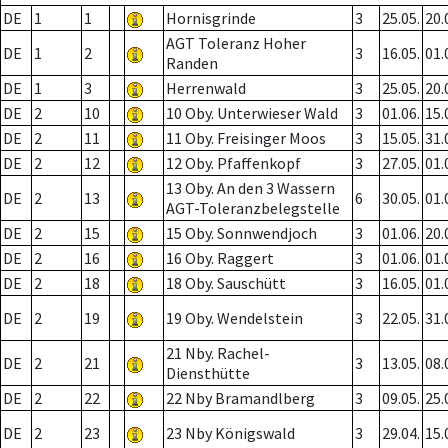
DE
1
1
Hornisgrinde
3
25.05.
20.
AGT Toleranz Hoher
DE
1
2
3
16.05.
01.
Randen
DE
1
3
Herrenwald
3
25.05.
20.
DE
2
10
10 Oby. Unterwieser Wald
3
01.06.
15.
DE
2
11
11 Oby. Freisinger Moos
3
15.05.
31.
DE
2
12
12 Oby. Pfaffenkopf
3
27.05.
01.
13 Oby. An den 3 Wassern
DE
2
13
6
30.05.
01.
AGT-Toleranzbelegstelle
DE
2
15
15 Oby. Sonnwendjoch
3
01.06.
20.
DE
2
16
16 Oby. Raggert
3
01.06.
01.
DE
2
18
18 Oby. Sauschütt
3
16.05.
01.
DE
2
19
19 Oby. Wendelstein
3
22.05.
31.
21 Nby. Rachel-
DE
2
21
3
13.05.
08.
Diensthütte
DE
2
22
22 Nby Bramandlberg
3
09.05.
25.
DE
2
23
23 Nby Königswald
3
29.04.
15.