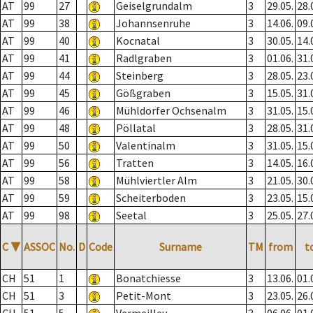
AT
99
27
Geiselgrundalm
3
29.05.
28.
AT
99
38
Johannsenruhe
3
14.06.
09.
AT
99
40
Kocnatal
3
30.05.
14.
AT
99
41
Radlgraben
3
01.06.
31.
AT
99
44
Steinberg
3
28.05.
23.
AT
99
45
Gößgraben
3
15.05.
31.
AT
99
46
Mühldorfer Ochsenalm
3
31.05.
15.
AT
99
48
Pöllatal
3
28.05.
31.
AT
99
50
Valentinalm
3
31.05.
15.
AT
99
56
Tratten
3
14.05.
16.
AT
99
58
Mühlviertler Alm
3
21.05.
30.
AT
99
59
Scheiterboden
3
23.05.
15.
AT
99
98
Seetal
3
25.05.
27.
C
▼
ASSOC
No.
D
Code
Surname
TM
from
t
CH
51
1
Bonatchiesse
3
13.06.
01.
CH
51
3
Petit-Mont
3
23.05.
26.