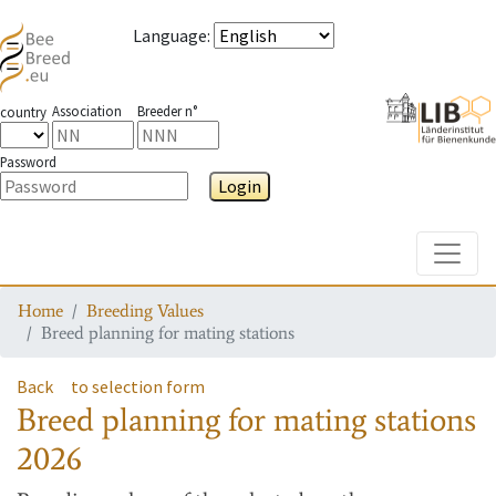
Language
:
Association
Breeder n°
country
Password
Login
Toggle
Home
Breeding Values
Breed planning for mating stations
Back
to selection form
Breed planning for mating stations
2026