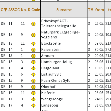
C
▼
ASSOC
No.
D
Code
Surname
TM
from
t
Erbeskopf AGT-
DE
11
11
3
26.05.
21.
Toleranzbelegstelle
Naturpark Erzgebirge-
DE
13
9
3
29.05.
10.
Vogtland
DE
13
11
Blockstelle
3
09.06.
21.
DE
14
1
Kaiserstein
3
30.05.
27.
DE
15
1
Amrum
2
09.06.
21.
DE
15
3
Hamburger Hallig
2
06.06.
11.
DE
15
4
Helgoland
2
13.05.
31.
DE
15
6
List auf Sylt
2
26.05.
20.
DE
15
9
Puan Klent / Sylt
2
26.05.
15.
DE
16
9
Oberhof
3
30.05.
01.
DE
16
11
Kieferle
3
06.06.
25.
DE
17
3
Wangerooge
2
24.05.
29.
DE
17
4
Langeoog
2
31.05.
09.