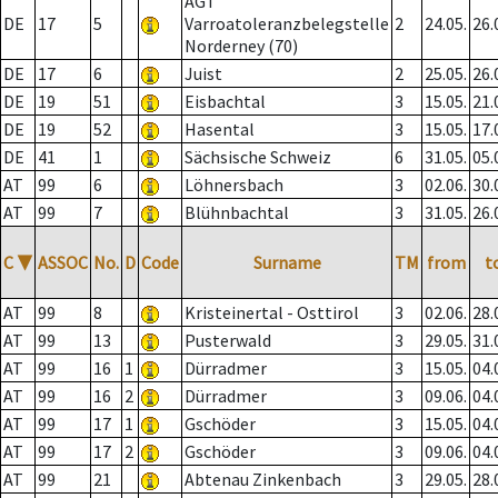
AGT
DE
17
5
Varroatoleranzbelegstelle
2
24.05.
26.
Norderney (70)
DE
17
6
Juist
2
25.05.
26.
DE
19
51
Eisbachtal
3
15.05.
21.
DE
19
52
Hasental
3
15.05.
17.
DE
41
1
Sächsische Schweiz
6
31.05.
05.
AT
99
6
Löhnersbach
3
02.06.
30.
AT
99
7
Blühnbachtal
3
31.05.
26.
C
▼
ASSOC
No.
D
Code
Surname
TM
from
t
AT
99
8
Kristeinertal - Osttirol
3
02.06.
28.
AT
99
13
Pusterwald
3
29.05.
31.
AT
99
16
1
Dürradmer
3
15.05.
04.
AT
99
16
2
Dürradmer
3
09.06.
04.
AT
99
17
1
Gschöder
3
15.05.
04.
AT
99
17
2
Gschöder
3
09.06.
04.
AT
99
21
Abtenau Zinkenbach
3
29.05.
28.