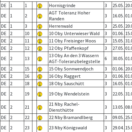
DE
1
1
Hornisgrinde
3
25.05.
20.
AGT Toleranz Hoher
DE
1
2
3
16.05.
01.
Randen
DE
1
3
Herrenwald
3
25.05.
20.
DE
2
10
10 Oby. Unterwieser Wald
3
01.06.
15.
DE
2
11
11 Oby. Freisinger Moos
3
15.05.
31.
DE
2
12
12 Oby. Pfaffenkopf
3
27.05.
01.
13 Oby. An den 3 Wassern
DE
2
13
6
30.05.
01.
AGT-Toleranzbelegstelle
DE
2
15
15 Oby. Sonnwendjoch
3
01.06.
20.
DE
2
16
16 Oby. Raggert
3
01.06.
01.
DE
2
18
18 Oby. Sauschütt
3
16.05.
01.
DE
2
19
19 Oby. Wendelstein
3
22.05.
31.
21 Nby. Rachel-
DE
2
21
3
13.05.
08.
Diensthütte
DE
2
22
22 Nby Bramandlberg
3
09.05.
25.
DE
2
23
23 Nby Königswald
3
29.04.
15.