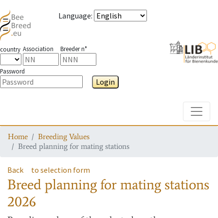
Language
:
Association
Breeder n°
country
Password
Login
Toggle
Home
Breeding Values
Breed planning for mating stations
Back
to selection form
Breed planning for mating stations
2026