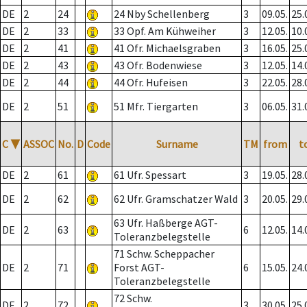
DE
2
24
24 Nby Schellenberg
3
09.05.
25.
DE
2
33
33 Opf. Am Kühweiher
3
12.05.
10.
DE
2
41
41 Ofr. Michaelsgraben
3
16.05.
25.
DE
2
43
43 Ofr. Bodenwiese
3
12.05.
14.
DE
2
44
44 Ofr. Hufeisen
3
22.05.
28.
DE
2
51
51 Mfr. Tiergarten
3
06.05.
31.
C
▼
ASSOC
No.
D
Code
Surname
TM
from
t
DE
2
61
61 Ufr. Spessart
3
19.05.
28.
DE
2
62
62 Ufr. Gramschatzer Wald
3
20.05.
29.
63 Ufr. Haßberge AGT-
DE
2
63
6
12.05.
14.
Toleranzbelegstelle
71 Schw. Scheppacher
DE
2
71
Forst AGT-
6
15.05.
24.
Toleranzbelegstelle
72 Schw.
DE
2
72
3
30.05.
25.