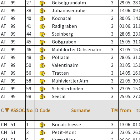
AT
99
27
Geiselgrundalm
3
29.05.
28.
AT
99
38
Johannsenruhe
3
14.06.
09.
AT
99
40
Kocnatal
3
30.05.
14.
AT
99
41
Radlgraben
3
01.06.
31.
AT
99
44
Steinberg
3
28.05.
23.
AT
99
45
Gößgraben
3
15.05.
31.
AT
99
46
Mühldorfer Ochsenalm
3
31.05.
15.
AT
99
48
Pöllatal
3
28.05.
31.
AT
99
50
Valentinalm
3
31.05.
15.
AT
99
56
Tratten
3
14.05.
16.
AT
99
58
Mühlviertler Alm
3
21.05.
30.
AT
99
59
Scheiterboden
3
23.05.
15.
AT
99
98
Seetal
3
25.05.
27.
C
▼
ASSOC
No.
D
Code
Surname
TM
from
t
CH
51
1
Bonatchiesse
3
13.06.
01.
CH
51
3
Petit-Mont
3
23.05.
26.