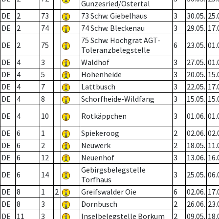
Gunzesried/Ostertal
DE
2
73
73 Schw. Giebelhaus
3
30.05.
25.
DE
2
74
74 Schw. Bleckenau
3
29.05.
17.
75 Schw. Hochgrat AGT-
DE
2
75
6
23.05.
01.
Toleranzbelegstelle
DE
4
3
Waldhof
3
27.05.
01.
DE
4
5
Hohenheide
3
20.05.
15.
DE
4
7
Lattbusch
3
22.05.
17.
DE
4
8
Schorfheide-Wildfang
3
15.05.
15.
DE
4
10
Rotkäppchen
3
01.06.
01.
DE
6
1
Spiekeroog
2
02.06.
02.
DE
6
2
Neuwerk
2
18.05.
11.
DE
6
12
Neuenhof
3
13.06.
16.
Gebirgsbelegstelle
DE
6
14
3
25.05.
06.
Torfhaus
DE
8
1
2
Greifswalder Oie
6
02.06.
17.
DE
8
3
Dornbusch
2
26.06.
23.
DE
11
3
Inselbelegstelle Borkum
2
09.05.
18.