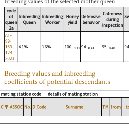
Breeding values
of the selected mother queen
code
Calmness
of
Inbreeding
Inbreeding
Honey
Defensive
S
during
queen
Queen
Worker
yield
behavior
inspection
2a
AT-
99-
169-
4.1%
3.6%
100
94
95
9
0.33
0.41
0.40
124-
2021
Breeding values and inbreeding
coefficients of potential descendants
mating station code
details of mating station
C
▼
ASSOC
No.
D
Code
Surname
TM
from
t