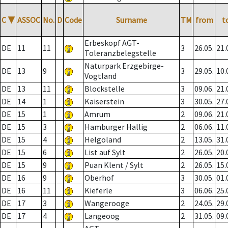
C
▼
ASSOC
No.
D
Code
Surname
TM
from
t
Erbeskopf AGT-
DE
11
11
3
26.05.
21.
Toleranzbelegstelle
Naturpark Erzgebirge-
DE
13
9
3
29.05.
10.
Vogtland
DE
13
11
Blockstelle
3
09.06.
21.
DE
14
1
Kaiserstein
3
30.05.
27.
DE
15
1
Amrum
2
09.06.
21.
DE
15
3
Hamburger Hallig
2
06.06.
11.
DE
15
4
Helgoland
2
13.05.
31.
DE
15
6
List auf Sylt
2
26.05.
20.
DE
15
9
Puan Klent / Sylt
2
26.05.
15.
DE
16
9
Oberhof
3
30.05.
01.
DE
16
11
Kieferle
3
06.06.
25.
DE
17
3
Wangerooge
2
24.05.
29.
DE
17
4
Langeoog
2
31.05.
09.