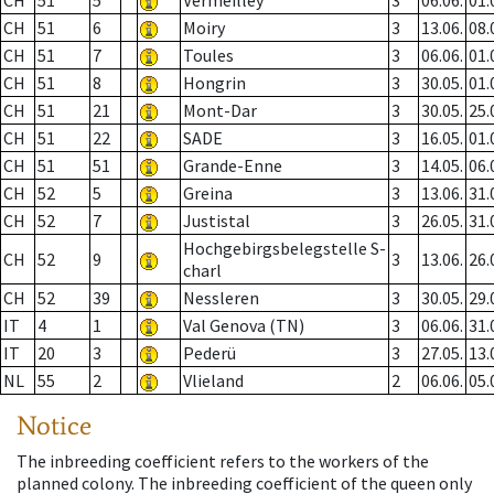
CH
51
5
Vermeilley
3
06.06.
01.
CH
51
6
Moiry
3
13.06.
08.
CH
51
7
Toules
3
06.06.
01.
CH
51
8
Hongrin
3
30.05.
01.
CH
51
21
Mont-Dar
3
30.05.
25.
CH
51
22
SADE
3
16.05.
01.
CH
51
51
Grande-Enne
3
14.05.
06.
CH
52
5
Greina
3
13.06.
31.
CH
52
7
Justistal
3
26.05.
31.
Hochgebirgsbelegstelle S-
CH
52
9
3
13.06.
26.
charl
CH
52
39
Nessleren
3
30.05.
29.
IT
4
1
Val Genova (TN)
3
06.06.
31.
IT
20
3
Pederü
3
27.05.
13.
NL
55
2
Vlieland
2
06.06.
05.
Notice
The inbreeding coefficient refers to the workers of the
planned colony. The inbreeding coefficient of the queen only