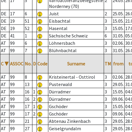
DE
17
5
Varroatoleranzbelegstelle
2
24.05.
26.
Norderney (70)
DE
17
6
Juist
2
25.05.
26.
DE
19
51
Eisbachtal
3
15.05.
21.
DE
19
52
Hasental
3
15.05.
17.
DE
41
1
Sächsische Schweiz
6
31.05.
05.
AT
99
6
Löhnersbach
3
02.06.
30.
AT
99
7
Blühnbachtal
3
31.05.
26.
C
▼
ASSOC
No.
D
Code
Surname
TM
from
t
AT
99
8
Kristeinertal - Osttirol
3
02.06.
28.
AT
99
13
Pusterwald
3
29.05.
31.
AT
99
16
1
Dürradmer
3
15.05.
04.
AT
99
16
2
Dürradmer
3
09.06.
04.
AT
99
17
1
Gschöder
3
15.05.
04.
AT
99
17
2
Gschöder
3
09.06.
04.
AT
99
21
Abtenau Zinkenbach
3
29.05.
28.
AT
99
27
Geiselgrundalm
3
29.05.
28.