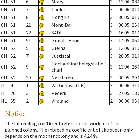
CH
51
6
Moiry
3
13.06.
08.
CH
51
7
Toules
3
06.06.
01.
CH
51
8
Hongrin
3
30.05.
01.
CH
51
21
Mont-Dar
3
30.05.
25.
CH
51
22
SADE
3
16.05.
01.
CH
51
51
Grande-Enne
3
14.05.
06.
CH
52
5
Greina
3
13.06.
31.
CH
52
7
Justistal
3
26.05.
31.
Hochgebirgsbelegstelle S-
CH
52
9
3
13.06.
26.
charl
CH
52
39
Nessleren
3
30.05.
29.
IT
4
1
Val Genova (TN)
3
06.06.
31.
IT
20
3
Pederü
3
27.05.
13.
NL
55
2
Vlieland
2
06.06.
05.
Notice
The inbreeding coefficient refers to the workers of the
planned colony. The inbreeding coefficient of the queen only
depends on the mother colony and is 4.24 %.