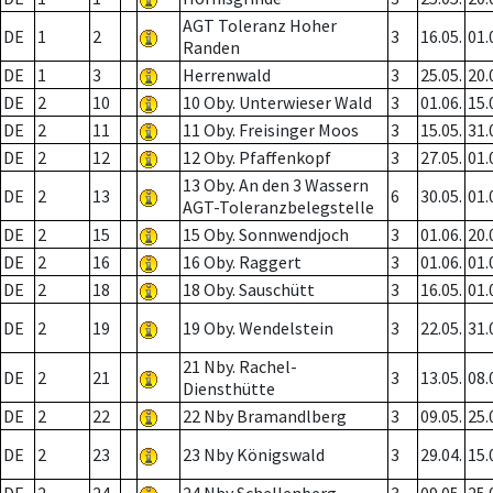
AGT Toleranz Hoher
DE
1
2
3
16.05.
01.
Randen
DE
1
3
Herrenwald
3
25.05.
20.
DE
2
10
10 Oby. Unterwieser Wald
3
01.06.
15.
DE
2
11
11 Oby. Freisinger Moos
3
15.05.
31.
DE
2
12
12 Oby. Pfaffenkopf
3
27.05.
01.
13 Oby. An den 3 Wassern
DE
2
13
6
30.05.
01.
AGT-Toleranzbelegstelle
DE
2
15
15 Oby. Sonnwendjoch
3
01.06.
20.
DE
2
16
16 Oby. Raggert
3
01.06.
01.
DE
2
18
18 Oby. Sauschütt
3
16.05.
01.
DE
2
19
19 Oby. Wendelstein
3
22.05.
31.
21 Nby. Rachel-
DE
2
21
3
13.05.
08.
Diensthütte
DE
2
22
22 Nby Bramandlberg
3
09.05.
25.
DE
2
23
23 Nby Königswald
3
29.04.
15.