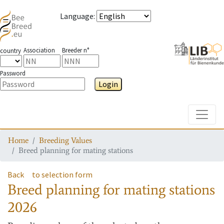
Language
:
Association
Breeder n°
country
Password
Login
Toggle
Home
Breeding Values
Breed planning for mating stations
Back
to selection form
Breed planning for mating stations
2026