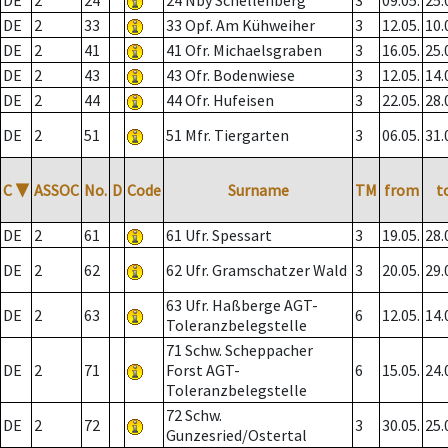
DE
2
24
24 Nby Schellenberg
3
09.05.
25.
DE
2
33
33 Opf. Am Kühweiher
3
12.05.
10.
DE
2
41
41 Ofr. Michaelsgraben
3
16.05.
25.
DE
2
43
43 Ofr. Bodenwiese
3
12.05.
14.
DE
2
44
44 Ofr. Hufeisen
3
22.05.
28.
DE
2
51
51 Mfr. Tiergarten
3
06.05.
31.
C
▼
ASSOC
No.
D
Code
Surname
TM
from
t
DE
2
61
61 Ufr. Spessart
3
19.05.
28.
DE
2
62
62 Ufr. Gramschatzer Wald
3
20.05.
29.
63 Ufr. Haßberge AGT-
DE
2
63
6
12.05.
14.
Toleranzbelegstelle
71 Schw. Scheppacher
DE
2
71
Forst AGT-
6
15.05.
24.
Toleranzbelegstelle
72 Schw.
DE
2
72
3
30.05.
25.
Gunzesried/Ostertal