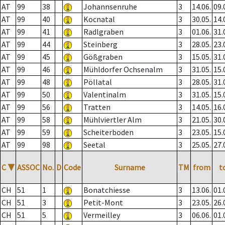
AT
99
38
Johannsenruhe
3
14.06.
09.
AT
99
40
Kocnatal
3
30.05.
14.
AT
99
41
Radlgraben
3
01.06.
31.
AT
99
44
Steinberg
3
28.05.
23.
AT
99
45
Gößgraben
3
15.05.
31.
AT
99
46
Mühldorfer Ochsenalm
3
31.05.
15.
AT
99
48
Pöllatal
3
28.05.
31.
AT
99
50
Valentinalm
3
31.05.
15.
AT
99
56
Tratten
3
14.05.
16.
AT
99
58
Mühlviertler Alm
3
21.05.
30.
AT
99
59
Scheiterboden
3
23.05.
15.
AT
99
98
Seetal
3
25.05.
27.
C
▼
ASSOC
No.
D
Code
Surname
TM
from
t
CH
51
1
Bonatchiesse
3
13.06.
01.
CH
51
3
Petit-Mont
3
23.05.
26.
CH
51
5
Vermeilley
3
06.06.
01.