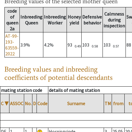
Breeding values
of the selected mother queen
code
Calmness
of
Inbreeding
Inbreeding
Honey
Defensive
Sw
during
queen
Queen
Worker
yield
behavior
inspection
2a
AT-99-
193-
3.9%
4.2%
93
103
103
8
0.49
0.58
0.57
63559-
2022
Breeding values and inbreeding
coefficients of potential descendants
mating station code
details of mating station
C
▼
ASSOC
No.
D
Code
Surname
TM
from
t
DE
1
1
Hornisgrinde
3
25.05.
20.