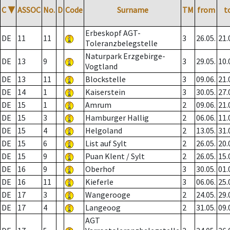
C
▼
ASSOC
No.
D
Code
Surname
TM
from
t
Erbeskopf AGT-
DE
11
11
3
26.05.
21.
Toleranzbelegstelle
Naturpark Erzgebirge-
DE
13
9
3
29.05.
10.
Vogtland
DE
13
11
Blockstelle
3
09.06.
21.
DE
14
1
Kaiserstein
3
30.05.
27.
DE
15
1
Amrum
2
09.06.
21.
DE
15
3
Hamburger Hallig
2
06.06.
11.
DE
15
4
Helgoland
2
13.05.
31.
DE
15
6
List auf Sylt
2
26.05.
20.
DE
15
9
Puan Klent / Sylt
2
26.05.
15.
DE
16
9
Oberhof
3
30.05.
01.
DE
16
11
Kieferle
3
06.06.
25.
DE
17
3
Wangerooge
2
24.05.
29.
DE
17
4
Langeoog
2
31.05.
09.
AGT