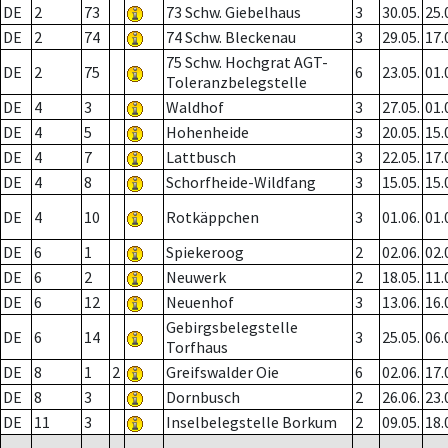
DE
2
73
73 Schw. Giebelhaus
3
30.05.
25.
DE
2
74
74 Schw. Bleckenau
3
29.05.
17.
75 Schw. Hochgrat AGT-
DE
2
75
6
23.05.
01.
Toleranzbelegstelle
DE
4
3
Waldhof
3
27.05.
01.
DE
4
5
Hohenheide
3
20.05.
15.
DE
4
7
Lattbusch
3
22.05.
17.
DE
4
8
Schorfheide-Wildfang
3
15.05.
15.
DE
4
10
Rotkäppchen
3
01.06.
01.
DE
6
1
Spiekeroog
2
02.06.
02.
DE
6
2
Neuwerk
2
18.05.
11.
DE
6
12
Neuenhof
3
13.06.
16.
Gebirgsbelegstelle
DE
6
14
3
25.05.
06.
Torfhaus
DE
8
1
2
Greifswalder Oie
6
02.06.
17.
DE
8
3
Dornbusch
2
26.06.
23.
DE
11
3
Inselbelegstelle Borkum
2
09.05.
18.